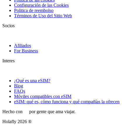
Configuración de las Cookies
Politica de reembolso
Términos de Uso del Sitio Web
Socios
Afiliados
For Business
Interes
¿Qué es una eSIM?
Blog
FAQs
Móviles compatibles con eSIM
eSIM: qué es, cómo funciona y qué compañías la ofrecen
Hecho con
por gente que ama viajar.
Holafly 2026 ®