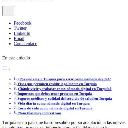
Facebook
Twitter
LinkedIn
Email
Copia enlace
En este artículo
¿Por qué elegir Turquía para vivir como nómada digital?
Visas que permiten residir legalmente en Turquía
¿Dónde vivir y trabajar como nómada digital en Turquía?
Impuestos que debes tener presente en Turquía
Seguros médicos y calidad del servicio de salud en Turquía
Vida diaria como nómada digital en Turquía
Coste de vida como nómada digital en Turquía
Plans that may interest you
Turquía es un país que ha sobresalido por su adaptación a las nuevas
tecnologías, avances en infraestructura y facilidades para los