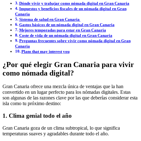
Dónde vivir y trabajar como nómada digital en Gran Canaria
Impuestos y beneficios fiscales de un nómada digital en Gran
Canaria
Sistema de salud en Gran Canaria
Gastos básicos de un nómada digital en Gran Canaria
Mejores temporadas para estar en Gran Canaria
Coste de vida de un nómada digital en Gran Canaria
Preguntas frecuentes sobre vivir como nómada digital en Gran
Canaria
Plans that may interest you
¿Por qué elegir Gran Canaria para vivir
como nómada digital?
Gran Canaria ofrece una mezcla única de ventajas que la han
convertido en un lugar perfecto para los nómadas digitales. Estas
son algunas de las razones clave por las que deberías considerar esta
isla como tu próximo destino:
1. Clima genial todo el año
Gran Canaria goza de un clima subtropical, lo que significa
temperaturas suaves y agradables durante todo el año.