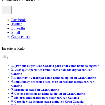
Facebook
Twitter
LinkedIn
Email
Copia enlace
En este artículo
¿Por qué elegir Gran Canaria para vivir como nómada digital?
Visas que te permiten residir como nómada digital en Gran
Canaria
Dónde vivir y trabajar como nómada digital en Gran Canaria
Impuestos y beneficios fiscales de un nómada digital en Gran
Canaria
Sistema de salud en Gran Canaria
Gastos básicos de un nómada digital en Gran Canaria
Mejores temporadas para estar en Gran Canaria
Coste de vida de un nómada digital en Gran Canaria