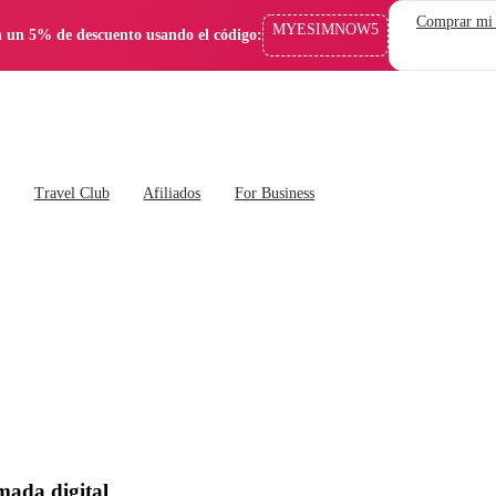
Comprar mi
MYESIMNOW5
 un 5% de descuento usando el código:
s
Travel Club
Afiliados
For Business
mada digital