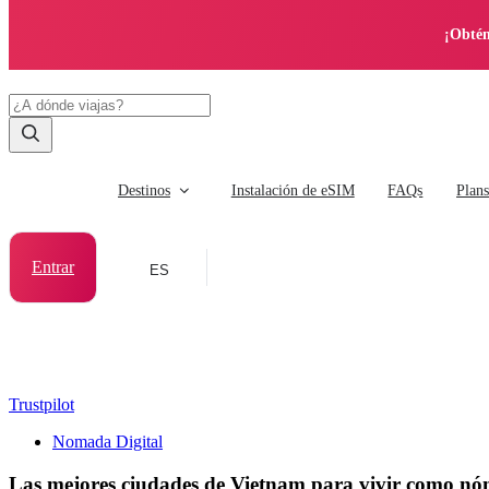
¡Obtén
Destinos
Instalación de eSIM
FAQs
Plan
Entrar
ES
Trustpilot
Nomada Digital
Las mejores ciudades de Vietnam para vivir como nó