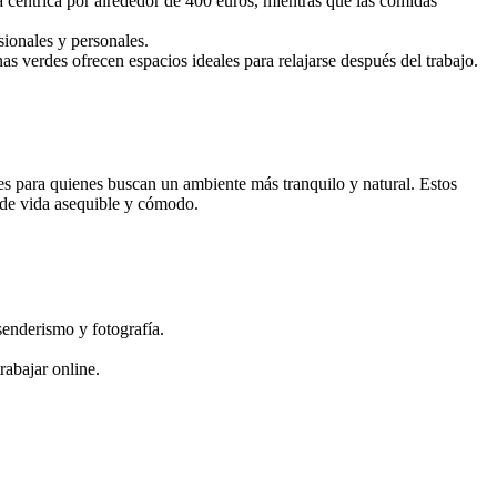
 céntrica por alrededor de 400 euros, mientras que las comidas
sionales y personales.
verdes ofrecen espacios ideales para relajarse después del trabajo.
es para quienes buscan un ambiente más tranquilo y natural. Estos
o de vida asequible y cómodo.
senderismo y fotografía.
rabajar online.