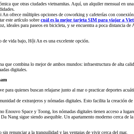
ómica que otras ciudades vietnamitas. Aquí, un alquiler mensual en un
didades.
 An ofrece múltiples opciones de coworking y cafeterías con conexión a 
ar este artículo sobre
cuál es la mejor tarjeta SIM para viajar a Vi
z, ideales para paseos en bicicleta, y se encuentra a poca distancia d
to de vida bajo, Hội An es una excelente opción.
que combina lo mejor de ambos mundos: infraestructura de alta calidad
adas digitales.
tnam
 para quienes buscan relajarse junto al mar o practicar deportes acuátic
nidad de extranjeros y nómadas digitales. Esto facilita la creación de 
omo Enouvo Space y Toong, los nómadas digitales tienen acceso a lugar
 Da Nang sigue siendo asequible. Un apartamento moderno cerca de la 
n renunciar a la tranquilidad y las ventajas de vivir cerca del mar.