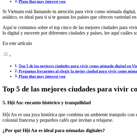
Plans that may interest you
Si Vietnam está llamando tu atención para vivir como nómada digital, 
asiático, es ideal para ti si te gustan los países que ofrecen variedad
Aquí te contamos sobre el top cinco de las mejores ciudades para vivi
lo digital y moverte por diferentes ciudades y países, lee aquí cuáles 
En este artículo
Top 5 de las mejores ciudades para vivir como nómada digital en V
Preguntas frecuentes al elegir la mejor ciudad para vivir como nóm
Plans that may interest you
Top 5 de las mejores ciudades para vivir 
5. Hội An: encanto histórico y tranquilidad
Hội An es una joya histórica que combina un ambiente tranquilo con u
colonial francesa y pequeños cafés que invitan a relajarse.
¿Por qué Hội An es ideal para nómadas digitales?