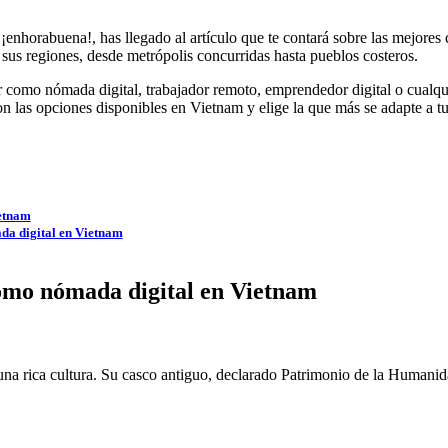
¡enhorabuena!, has llegado al artículo que te contará sobre las mejores 
 en sus regiones, desde metrópolis concurridas hasta pueblos costeros.
r como nómada digital, trabajador remoto, emprendedor digital o cualqui
son las opciones disponibles en Vietnam y elige la que más se adapte a tu
ietnam
ada digital en Vietnam
como nómada digital en Vietnam
na rica cultura. Su casco antiguo, declarado Patrimonio de la Humanid