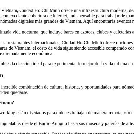
e Vietnam, Ciudad Ho Chi Minh ofrece una infraestructura moderna, de
on excelente cobertura de internet, indispensable para trabajar de man
 nómadas digitales más grandes de Vietnam. Aquí encontrarás eventos re
mada vida nocturna, que incluye bares en azoteas, clubes y cafeterías ab
asta restaurantes internacionales, Ciudad Ho Chi Minh ofrece opciones 
caras de Vietnam, el costo de vida sigue siendo accesible comparado co
es extremadamente económica.
h es la elección ideal para experimentar lo mejor de la vida urbana en
ón
su increíble combinación de cultura, historia, y oportunidades para nóma
ciden quedarse.
ietnam?
rking están diseñados para quienes trabajan de manera remota, ofrecie
l inigualable, desde el Barrio Antiguo hasta sus museos y galerías de ar