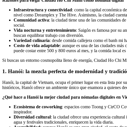
Razones para elegir Ciudad Ho Chi Minh como nómada digital
Infraestructura y conectividad
: como la capital económica d
nivel como Dreamplex y The Hive. Asimismo, la ciudad cuenta c
Comunidad activa
: la ciudad tiene una de las comunidades de
social.
Vida nocturna y entretenimiento
: Saigón es famosa por su ani
buscan equilibrar trabajo con diversión.
Variedad culinaria
: desde comida callejera como el banh mi h
Costo de vida adaptable
: aunque es una de las ciudades más 
puede costar entre 500 y 800 euros al mes, y la comida local 
Si buscas un entorno cosmopolita lleno de energía, Ciudad Ho Chi Min
1. Hanói: la mezcla perfecta de modernidad y tradici
Hanói, la capital de Vietnam, ocupa el primer lugar en esta lista por 
históricos, Hanói ofrece un ambiente único que enamora a quienes de
¿Qué hace a Hanói la mejor ciudad para nómadas digitales en V
Ecosistema de coworking
: espacios como Toong y CirCO Cowo
inspirador.
Diversidad cultural
: la ciudad ofrece una experiencia cultura
agua y festivales tradicionales, enriquecen la vida diaria.