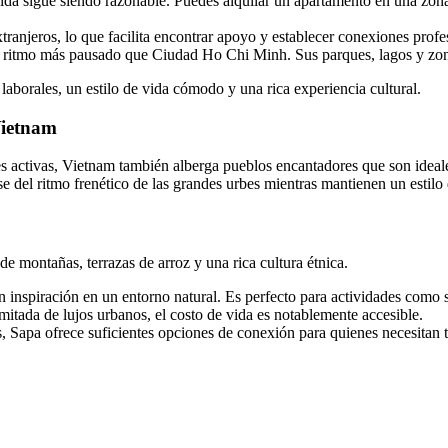
vida sigue siendo razonable. Puedes alquilar un apartamento en una zona
tranjeros, lo que facilita encontrar apoyo y establecer conexiones profe
 ritmo más pausado que Ciudad Ho Chi Minh. Sus parques, lagos y zonas 
borales, un estilo de vida cómodo y una rica experiencia cultural.
Vietnam
s activas, Vietnam también alberga pueblos encantadores que son ideal
e del ritmo frenético de las grandes urbes mientras mantienen un estil
 montañas, terrazas de arroz y una rica cultura étnica.
n inspiración en un entorno natural. Es perfecto para actividades como 
mitada de lujos urbanos, el costo de vida es notablemente accesible.
, Sapa ofrece suficientes opciones de conexión para quienes necesitan t