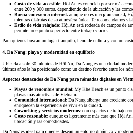
Costo de vida accesible
: Hội An es conocida por ser más econ
entre 200 y 300 euros, dependiendo de la ubicación y las como
Buena conexión a internet
: aunque no es una gran ciudad, Hội
mientras disfrutas de su atmósfera única. Te recomendamos visit
Estilo de vida relajado
: Hội An está rodeada de campos de arro
permite un equilibrio perfecto entre trabajo y ocio.
Para quienes buscan un lugar tranquilo, lleno de cultura y con un cos
4. Da Nang: playa y modernidad en equilibrio
Ubicada a solo 30 minutos de Hội An, Da Nang es una ciudad moderna 
últimos años la ha posicionado como un destino favorito entre los nóm
Aspectos destacados de Da Nang para nómadas digitales en Vie
Playas de renombre mundial
: My Khe Beach es un punto clave
playas más atractivas de Vietnam.
Comunidad internacional
: Da Nang alberga una creciente comu
enriquecen la experiencia de vivir en la ciudad.
Coworking y servicios modernos
: con espacios de trabajo c
Costo razonable
: aunque es ligeramente más cara que Hội An,
ubicación y las comodidades.
Da Nang es ideal para quienes desean un entorno dinámico y moderno si