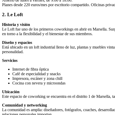
Abierto de lunes a viernes, de 9:00 a 18:00.
Planes desde 220 euros/mes por escritorio compartido. Oficinas priva
2. Le Loft
Historia y visión
Le Loft fue uno de los primeros coworkings en abrir en Marsella. Surg
en torno a la flexibilidad y el bienestar de sus miembros.
Diseño y espacios
Está ubicado en un loft industrial lleno de luz, plantas y muebles vin
personalidad.
Servicios
Internet de fibra óptica
Café de especialidad y snacks
Impresora, escáner y zona chill
Cocina con nevera y microondas
Ubicación
Este espacio de coworking se encuentra en el distrito 1 de Marsella,
Comunidad y networking
La comunidad es amplia: diseñadores, fotógrafos, coaches, desarrolla
relaciones personales importan.