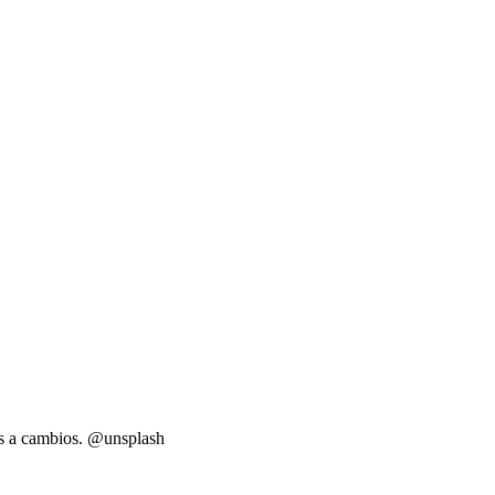
tos a cambios. @unsplash