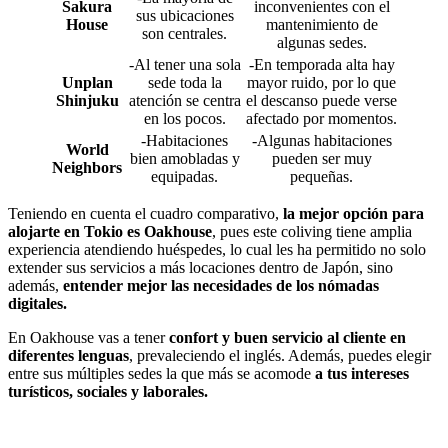
Sakura
inconvenientes con el
sus ubicaciones
House
mantenimiento de
son centrales.
algunas sedes.
-Al tener una sola
-En temporada alta hay
Unplan
sede toda la
mayor ruido, por lo que
Shinjuku
atención se centra
el descanso puede verse
en los pocos.
afectado por momentos.
-Habitaciones
-Algunas habitaciones
World
bien amobladas y
pueden ser muy
Neighbors
equipadas.
pequeñas.
Teniendo en cuenta el cuadro comparativo,
la mejor opción para
alojarte en Tokio es Oakhouse
, pues este coliving tiene amplia
experiencia atendiendo huéspedes, lo cual les ha permitido no solo
extender sus servicios a más locaciones dentro de Japón, sino
además,
entender mejor las necesidades de los nómadas
digitales.
En Oakhouse vas a tener
confort y buen servicio al cliente en
diferentes lenguas
, prevaleciendo el inglés. Además, puedes elegir
entre sus múltiples sedes la que más se acomode
a tus intereses
turísticos, sociales y laborales.