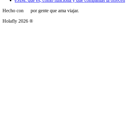
eSIM: qué es, cómo funciona y qué compañías la ofrecen
Hecho con
por gente que ama viajar.
Holafly 2026 ®