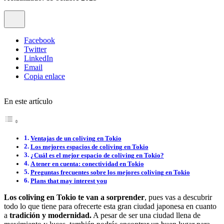
Facebook
Twitter
LinkedIn
Email
Copia enlace
En este artículo
Ventajas de un coliving en Tokio
Los mejores espacios de coliving en Tokio
¿Cuál es el mejor espacio de coliving en Tokio?
A tener en cuenta: conectividad en Tokio
Preguntas frecuentes sobre los mejores coliving en Tokio
Plans that may interest you
Los coliving en Tokio te van a sorprender
, pues vas a descubrir
todo lo que tiene para ofrecerte esta gran ciudad japonesa en cuanto
a
tradición y modernidad.
A pesar de ser una ciudad llena de