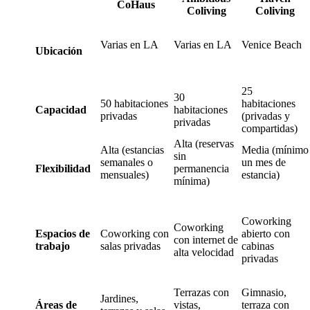
CoHaus
Coliving
Coliving
Varias en LA
Varias en LA
Venice Beach
Ubicación
25
30
50 habitaciones
habitaciones
Capacidad
habitaciones
privadas
(privadas y
privadas
compartidas)
Alta (reservas
Alta (estancias
Media (mínimo
sin
semanales o
un mes de
Flexibilidad
permanencia
mensuales)
estancia)
mínima)
Coworking
Coworking
Espacios de
Coworking con
abierto con
con internet de
trabajo
salas privadas
cabinas
alta velocidad
privadas
Terrazas con
Gimnasio,
Jardines,
Áreas de
vistas,
terraza con