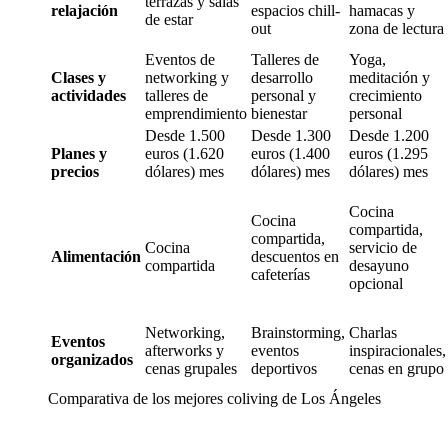
terrazas y salas
relajación
espacios chill-
hamacas y
de estar
out
zona de lectura
Eventos de
Talleres de
Yoga,
Clases y
networking y
desarrollo
meditación y
actividades
talleres de
personal y
crecimiento
emprendimiento
bienestar
personal
Desde 1.500
Desde 1.300
Desde 1.200
Planes y
euros (1.620
euros (1.400
euros (1.295
precios
dólares) mes
dólares) mes
dólares) mes
Cocina
Cocina
compartida,
compartida,
Cocina
servicio de
Alimentación
descuentos en
compartida
desayuno
cafeterías
opcional
Networking,
Brainstorming,
Charlas
Eventos
afterworks y
eventos
inspiracionales,
organizados
cenas grupales
deportivos
cenas en grupo
Comparativa de los mejores coliving de Los Ángeles