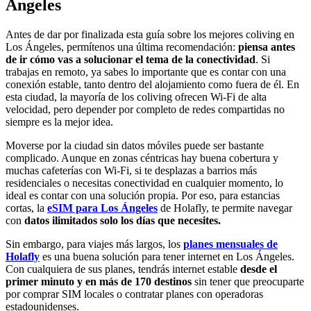
Ángeles
Antes de dar por finalizada esta guía sobre los mejores coliving en
Los Ángeles, permítenos una última recomendación:
piensa antes
de ir cómo vas a solucionar el tema de la conectividad
. Si
trabajas en remoto, ya sabes lo importante que es contar con una
conexión estable, tanto dentro del alojamiento como fuera de él. En
esta ciudad, la mayoría de los coliving ofrecen Wi-Fi de alta
velocidad, pero depender por completo de redes compartidas no
siempre es la mejor idea.
Moverse por la ciudad sin datos móviles puede ser bastante
complicado. Aunque en zonas céntricas hay buena cobertura y
muchas cafeterías con Wi-Fi, si te desplazas a barrios más
residenciales o necesitas conectividad en cualquier momento, lo
ideal es contar con una solución propia. Por eso, para estancias
cortas, la
eSIM para Los Ángeles
de Holafly, te permite navegar
con
datos ilimitados solo los días que necesites.
Sin embargo, para viajes más largos, los
planes mensuales de
Holafly
es una buena solución para tener internet en Los Ángeles.
Con cualquiera de sus planes, tendrás internet estable
desde el
primer minuto y en más de 170 destinos
sin tener que preocuparte
por comprar SIM locales o contratar planes con operadoras
estadounidenses.