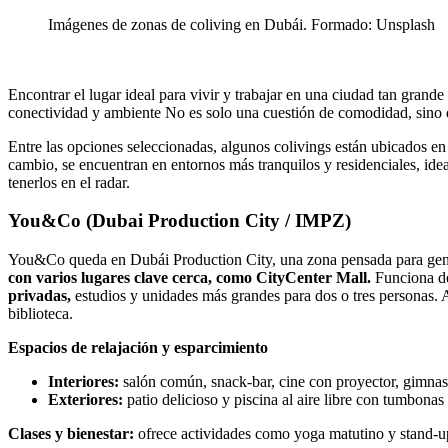
Imágenes de zonas de coliving en Dubái. Formado: Unsplash
Encontrar el lugar ideal para vivir y trabajar en una ciudad tan gran
conectividad y ambiente No es solo una cuestión de comodidad, sino de 
Entre las opciones seleccionadas, algunos colivings están ubicados e
cambio, se encuentran en entornos más tranquilos y residenciales, idea
tenerlos en el radar.
You&Co (Dubai Production City / IMPZ)
You&Co queda en Dubái Production City, una zona pensada para gente
con varios lugares clave cerca, como CityCenter Mall.
Funciona de
privadas,
estudios y unidades más grandes para dos o tres personas. 
biblioteca.
Espacios de relajación y esparcimiento
Interiores:
salón común, snack-bar, cine con proyector, gimnas
Exteriores:
patio delicioso y piscina al aire libre con tumbonas
Clases y bienestar:
ofrece actividades como yoga matutino y stand-up