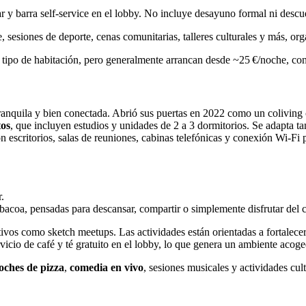
bar y barra self‑service en el lobby. No incluye desayuno formal ni des
, sesiones de deporte, cenas comunitarias, talleres culturales y más, o
el tipo de habitación, pero generalmente arrancan desde ~25 €/noche, co
tranquila y bien conectada. Abrió sus puertas en 2022 como un coliving
os
, que incluyen estudios y unidades de 2 a 3 dormitorios. Se adapta t
n escritorios, salas de reuniones, cabinas telefónicas y conexión Wi‑Fi p
.
arbacoa, pensadas para descansar, compartir o simplemente disfrutar del 
ivos como sketch meetups. Las actividades están orientadas a fortalece
cio de café y té gratuito en el lobby, lo que genera un ambiente acoge
oches de pizza
,
comedia en vivo
, sesiones musicales y actividades cu