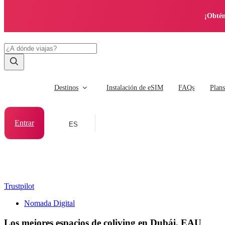
¡Obtén
Destinos
Instalación de eSIM
FAQs
Plan
Entrar
ES
Trustpilot
Nomada Digital
Los mejores espacios de coliving en Dubái, EAU