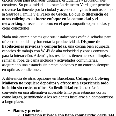
opción ideal para nómadas digitales, estudiantes y profesionales
creativos. Su proximidad a la estación de metro Verdaguer permite
moverse fácilmente por la ciudad y acceder a lugares icónicos como
la Sagrada Familia y el Paseo de Gracia. Lo que
lo diferencia de
otros coliving es su fuerte enfoque en la comunidad y el
networking
, ofrece un entorno en el que compartir experiencias y
crear conexiones.
Nada más entrar, notarás que sus instalaciones están diseñadas para
ofrecer comodidad y fomentar la productividad.
Dispone de
habitaciones privadas y compartidas
, una cocina bien equipada,
espacios de trabajo con Wi-Fi de alta velocidad y zonas comunes
para la interacción. Además, los residentes tienen acceso a limpieza
semanal, ropa de cama incluida y actividades comunitarias,
asegurando una estancia sin preocupaciones y un entorno siempre
en óptimas condiciones.
A diferencia de otras opciones en Barcelona,
CoImpact Coliving
Mallorca no requiere depósitos y ofrece una experiencia todo
incluido sin costes ocultos
. Su
flexibilidad en las tarifas
lo
convierte en una alternativa accesible tanto para estancias cortas
como largas, permitiendo a los residentes instalarse sin compromisos
a largo plazo.
Planes y precios:
Habitación privada con baño compartido:
desde 899