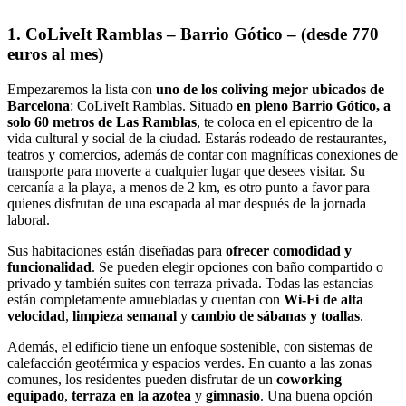
1. CoLiveIt Ramblas – Barrio Gótico – (desde 770
euros al mes)
Empezaremos la lista con
uno de los coliving mejor ubicados de
Barcelona
: CoLiveIt Ramblas. Situado
en pleno Barrio Gótico, a
solo 60 metros de Las Ramblas
, te coloca en el epicentro de la
vida cultural y social de la ciudad. Estarás rodeado de restaurantes,
teatros y comercios, además de contar con magníficas conexiones de
transporte para moverte a cualquier lugar que desees visitar. Su
cercanía a la playa, a menos de 2 km, es otro punto a favor para
quienes disfrutan de una escapada al mar después de la jornada
laboral.
Sus habitaciones están diseñadas para
ofrecer comodidad y
funcionalidad
. Se pueden elegir opciones con baño compartido o
privado y también suites con terraza privada. Todas las estancias
están completamente amuebladas y cuentan con
Wi-Fi de alta
velocidad
,
limpieza semanal
y
cambio de sábanas y toallas
.
Además, el edificio tiene un enfoque sostenible, con sistemas de
calefacción geotérmica y espacios verdes. En cuanto a las zonas
comunes, los residentes pueden disfrutar de un
coworking
equipado
,
terraza en la azotea
y
gimnasio
. Una buena opción