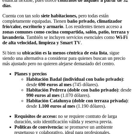
estancia flexible, pues ofrece
contratos de alquiler a partir de 32
días
.
Cuenta con tan solo
siete habitaciones,
pero todas están
completamente equipadas. Tienen
baño privado, climatizador
frío/calor, escritorio y armario
. Los residentes tienen acceso a
zonas comunes como cocina compartida, salón, patio, terraza y
lavandería
. También se incluyen servicios esenciales como
Wi-Fi
de alta velocidad, limpieza y Smart TV
.
Si bien su
ubicación es la menos céntrica
de esta lista
, sigue
siendo una alternativa a considerar para quienes buscan un precio
más ajustado pero no quieren alejarse demasiado del centro.
Planes y precios
Habitación Badal (individual con baño privado)
:
desde
690 euros al mes
(745 dólares).
Habitación Pedrera (doble con baño privado)
: desde
990 euros al mes
(1.070 dólares).
Habitación Catalunya (doble con terraza privada)
:
desde
1.100 euros al mes
(1.190 dólares).
Requisitos de acceso:
no se requiere contrato de larga
duración, solo identificación válida y reserva previa.
Políticas de convivencia:
se promueve un ambiente
respetuoso y colaborativo, ideal para profesionales,