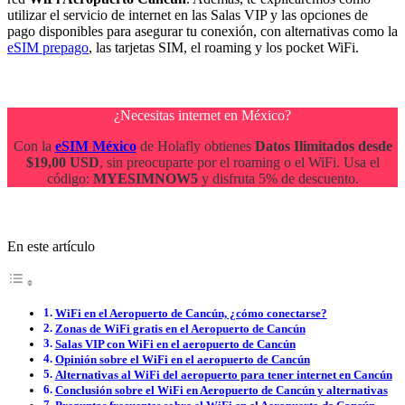
utilizar el servicio de internet en las Salas VIP y las opciones de
pago disponibles para asegurar tu conexión, con alternativas como la
eSIM prepago
, las tarjetas SIM, el roaming y los pocket WiFi.
¿Necesitas internet en México?
Con la
eSIM México
de Holafly obtienes
Datos Ilimitados desde
$19,00 USD
, sin preocuparte por el roaming o el WiFi. Usa el
código:
MYESIMNOW5
y disfruta 5% de descuento.
En este artículo
WiFi en el Aeropuerto de Cancún, ¿cómo conectarse?
Zonas de WiFi gratis en el Aeropuerto de Cancún
Salas VIP con WiFi en el aeropuerto de Cancún
Opinión sobre el WiFi en el aeropuerto de Cancún
Alternativas al WiFi del aeropuerto para tener internet en Cancún
Conclusión sobre el WiFi en Aeropuerto de Cancún y alternativas