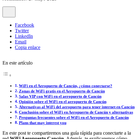
Facebook
Twitter
LinkedIn
Email
Copia enlace
En este artículo
WiFi en el Aeropuerto de Cancún, ¿cómo conectarse?
Zonas de WiFi gratis en el Aeropuerto de Cancún
Salas VIP con WiFi en el aeropuerto de Cancún
Opinión sobre el WiFi en el aeropuerto de Cancún
Alternativas al WiFi del aeropuerto para tener internet en Cancún
Conclusión sobre el WiFi en Aeropuerto de Cancún y alternativas
Preguntas frecuentes sobre el WiFi en el Aeropuerto de Cancún
Plans that may interest you
En este post te compartiremos una guía rápida para conectarte a la
red
WiFi Aeropuerto Cancún
. Además, te explicaremos cómo