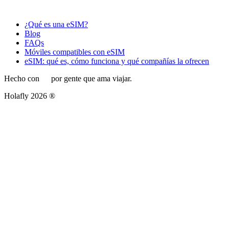
¿Qué es una eSIM?
Blog
FAQs
Móviles compatibles con eSIM
eSIM: qué es, cómo funciona y qué compañías la ofrecen
Hecho con
por gente que ama viajar.
Holafly 2026 ®