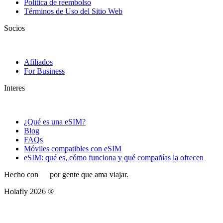
Politica de reembolso
Términos de Uso del Sitio Web
Socios
Afiliados
For Business
Interes
¿Qué es una eSIM?
Blog
FAQs
Móviles compatibles con eSIM
eSIM: qué es, cómo funciona y qué compañías la ofrecen
Hecho con
por gente que ama viajar.
Holafly 2026 ®