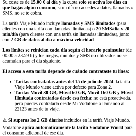
Su coste es de
15,00 € al día
y la cuota
solo se activa los días en
que hagas algún consumo
; si un día no accedes a datos, llamadas o
SMS, no se te cobra.
La tarifa Viaje Mundo incluye
llamadas y SMS ilimitados
(para
clientes con una tarifa con llamadas ilimitadas) o
20 SMS/día y 20
min/día
(para clientes con una tarifa sin llamadas ilimitadas), junto
con
2 GB de datos al día a máxima velocidad
.
Los límites se reinician cada día según el horario peninsular
(de
00:00 a 23:59 h) y los megas, minutos y SMS no utilizados no se
acumulan para el día siguiente.
El acceso a esta tarifa depende de cuándo contrataste tu línea
:
Tarifas contratadas antes del 15 de julio de 2024
: la tarifa
Viaje Mundo viene activa por defecto para Zona 2.
Tarifas Móvil 30 GB, Móvil 60 GB, Móvil 160 GB y Móvil
Ilimitada contratadas desde esa fecha
: no está preactivada,
pero puedes contratarla desde Mi Vodafone o llamando al
22123 antes de tu viaje.
⚠️
Si superas los 2 GB diarios
incluidos en la tarifa Viaje Mundo,
Vodafone
aplica automáticamente la tarifa Vodafone World
para
el consumo adicional de ese día.