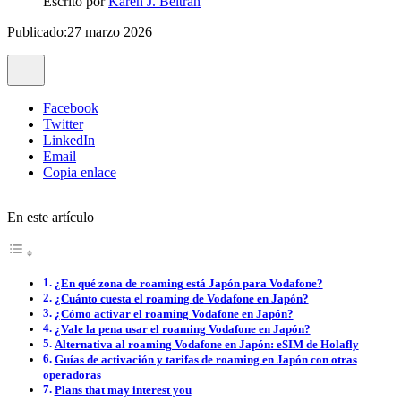
Escrito por
Karen J. Beltrán
Publicado:27 marzo 2026
Facebook
Twitter
LinkedIn
Email
Copia enlace
En este artículo
¿En qué zona de roaming está Japón para Vodafone?
¿Cuánto cuesta el roaming de Vodafone en Japón?
¿Cómo activar el roaming Vodafone en Japón?
¿Vale la pena usar el roaming Vodafone en Japón?
Alternativa al roaming Vodafone en Japón: eSIM de Holafly
Guías de activación y tarifas de roaming en Japón con otras
operadoras
Plans that may interest you