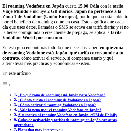
El roaming Vodafone en Japón
cuesta
15,00 €/día
con la
tarifa
Viaje Mundo
e incluye
2 GB diarios
.
Japón no pertenece a la
Zona 1 de Vodafone (Unión Europea)
, por lo que no está cubierto
por el beneficio de roaming como en casa. Esto significa que cada
día que uses datos, llamadas o SMS se activa esa tarifa diaria; y si no
la tienes configurada o eres cliente de prepago, se aplica la
tarifa
Vodafone World por consumo
.
En esta guía encontrarás todo lo que necesitas saber:
en qué zona
de roaming Vodafone está Japón
,
qué tarifa corresponde a tu
contrato
, cómo activar el servicio, si compensa usarlo y qué
alternativas más prácticas y económicas existen.
En este artículo
¿En qué zona de roaming está Japón para Vodafone?
¿Cuánto cuesta el roaming de Vodafone en Japón?
¿Cómo activar el roaming Vodafone en Japón?
¿Vale la pena usar el roaming Vodafone en Japón?
Alternativa al roaming Vodafone en Japón: eSIM de Holafly
Guías de activación y tarifas de roaming en Japón con otras
operadoras
Plans that may interest you