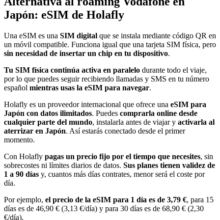
Alternativa al roaming Vodafone en
Japón: eSIM de Holafly
Una eSIM es una
SIM digital
que se instala mediante código QR en
un móvil compatible. Funciona igual que una tarjeta SIM física, pero
sin necesidad de insertar un chip en tu dispositivo
.
Tu SIM física continúa activa en paralelo
durante todo el viaje,
por lo que puedes seguir recibiendo llamadas y SMS en tu número
español
mientras usas la eSIM para navegar
.
Holafly es un proveedor internacional que ofrece una
eSIM para
Japón con datos ilimitados
. Puedes
comprarla online desde
cualquier parte del mundo
, instalarla antes de viajar y
activarla al
aterrizar en Japón
. Así estarás conectado desde el primer
momento.
Con Holafly
pagas un precio fijo por el tiempo que necesites
, sin
sobrecostes ni límites diarios de datos.
Sus planes tienen validez de
1 a 90 días
y, cuantos más días contrates, menor será el coste por
día.
Por ejemplo,
el precio de la eSIM para 1 día es de 3,79 €
, para 15
días es de 46,90 € (3,13 €/día) y para 30 días es de 68,90 € (2,30
€/día).