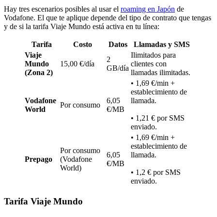
Hay tres escenarios posibles al usar el
roaming en Japón
de
Vodafone. El que te aplique depende del tipo de contrato que tengas
y de si la tarifa Viaje Mundo está activa en tu línea:
Tarifa
Costo
Datos
Llamadas y SMS
Viaje
Ilimitados para
2
Mundo
15,00 €/día
clientes con
GB/día
(Zona 2)
llamadas ilimitadas.
• 1,69 €/min +
establecimiento de
Vodafone
6,05
llamada.
Por consumo
World
€/MB
• 1,21 € por SMS
enviado.
• 1,69 €/min +
establecimiento de
Por consumo
6,05
llamada.
Prepago
(Vodafone
€/MB
World)
• 1,2 € por SMS
enviado.
Tarifa Viaje Mundo