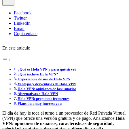
Facebook
Twitter
LinkedIn
Email
Copia enlace
En este artículo
¿Qué es Hola VPN y para qué sirve?
¿Qué incluye Hola VPN?
Experiencia de uso de Hola VPN
Ventajas y desventajas de Hola VPN
Hola VPN: opiniones de los usuarios
Alternativas a Hola VPN
Hola VPN: preguntas frecuentes
Plans that may interest you
El día de hoy le toca el turno a un proveedor de Red Privada Virtual
(VPN) que ofrece una versión gratuita y de pago. Analizamos
Hola
VPN: opiniones de usuarios, características de seguridad,
velocidad, ventajas y desventajas y alternativa a ella
.