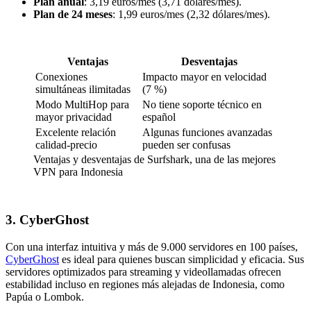
Plan anual
: 3,19 euros/mes (3,71 dólares/mes).
Plan de 24 meses
: 1,99 euros/mes (2,32 dólares/mes).
Ventajas
Desventajas
Conexiones
Impacto mayor en velocidad
simultáneas ilimitadas
(7 %)
Modo MultiHop para
No tiene soporte técnico en
mayor privacidad
español
Excelente relación
Algunas funciones avanzadas
calidad-precio
pueden ser confusas
Ventajas y desventajas de Surfshark, una de las mejores
VPN para Indonesia
3. CyberGhost
Con una interfaz intuitiva y más de 9.000 servidores en 100 países,
CyberGhost
es ideal para quienes buscan simplicidad y eficacia. Sus
servidores optimizados para streaming y videollamadas ofrecen
estabilidad incluso en regiones más alejadas de Indonesia, como
Papúa o Lombok.