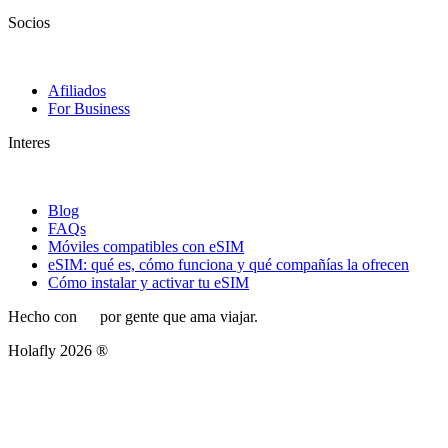
Socios
Afiliados
For Business
Interes
Blog
FAQs
Móviles compatibles con eSIM
eSIM: qué es, cómo funciona y qué compañías la ofrecen
Cómo instalar y activar tu eSIM
Hecho con
por gente que ama viajar.
Holafly 2026 ®