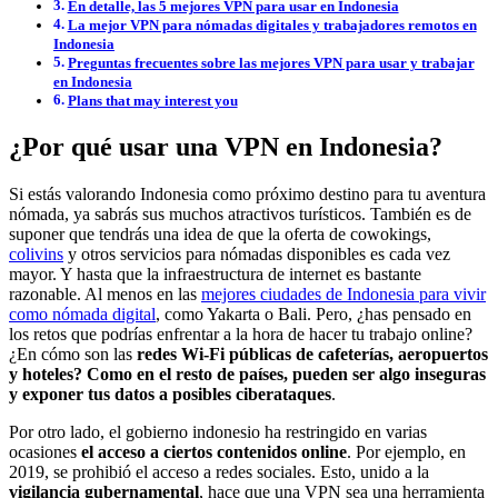
En detalle, las 5 mejores VPN para usar en Indonesia
La mejor VPN para nómadas digitales y trabajadores remotos en
Indonesia
Preguntas frecuentes sobre las mejores VPN para usar y trabajar
en Indonesia
Plans that may interest you
¿Por qué usar una VPN en Indonesia?
Si estás valorando Indonesia como próximo destino para tu aventura
nómada, ya sabrás sus muchos atractivos turísticos. También es de
suponer que tendrás una idea de que la oferta de cowokings,
colivins
y otros servicios para nómadas disponibles es cada vez
mayor. Y hasta que la infraestructura de internet es bastante
razonable. Al menos en las
mejores ciudades de Indonesia para vivir
como nómada digital
, como Yakarta o Bali. Pero, ¿has pensado en
los retos que podrías enfrentar a la hora de hacer tu trabajo online?
¿En cómo son las
redes Wi-Fi públicas de cafeterías, aeropuertos
y hoteles? Como en el resto de países, pueden ser algo inseguras
y exponer tus datos a posibles ciberataques
.
Por otro lado, el gobierno indonesio ha restringido en varias
ocasiones
el acceso a ciertos contenidos online
. Por ejemplo, en
2019, se prohibió el acceso a redes sociales. Esto, unido a la
vigilancia gubernamental
, hace que una VPN sea una herramienta