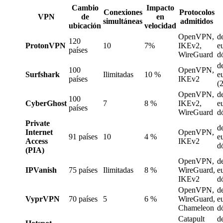
Cambio
Impacto
Conexiones
Protocolos
VPN
de
en
simultáneas
admitidos
ubicación
velocidad
OpenVPN,
d
120
ProtonVPN
10
7%
IKEv2,
e
países
WireGuard
d
d
100
OpenVPN,
Surfshark
Ilimitadas
10 %
e
países
IKEv2
(
OpenVPN,
d
100
CyberGhost
7
8 %
IKEv2,
e
países
WireGuard
d
Private
d
Internet
OpenVPN,
91 países
10
4 %
e
Access
IKEv2
d
(PIA)
OpenVPN,
d
IPVanish
75 países
Ilimitadas
8 %
WireGuard,
e
IKEv2
d
OpenVPN,
d
VyprVPN
70 países
5
6 %
WireGuard,
e
Chameleon
d
Catapult
d