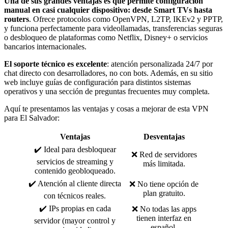
Una de sus grandes ventajas es que permite configuración
manual en casi cualquier dispositivo: desde Smart TVs hasta
routers
. Ofrece protocolos como OpenVPN, L2TP, IKEv2 y PPTP,
y funciona perfectamente para videollamadas, transferencias seguras
o desbloqueo de plataformas como Netflix, Disney+ o servicios
bancarios internacionales.
El soporte técnico es excelente
: atención personalizada 24/7 por
chat directo con desarrolladores, no con bots. Además, en su sitio
web incluye guías de configuración para distintos sistemas
operativos y una sección de preguntas frecuentes muy completa.
Aquí te presentamos las ventajas y cosas a mejorar de esta VPN
para El Salvador:
Ventajas
Desventajas
✔️ Ideal para desbloquear
❌ Red de servidores
servicios de streaming y
más limitada.
contenido geobloqueado.
✔️ Atención al cliente directa
❌ No tiene opción de
plan gratuito.
con técnicos reales.
✔️ IPs propias en cada
❌ No todas las apps
tienen interfaz en
servidor (mayor control y
español.