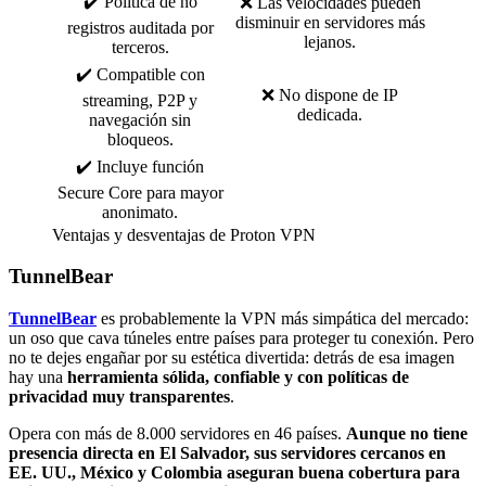
✔️ Política de no
❌ Las velocidades pueden
disminuir en servidores más
registros auditada por
lejanos.
terceros.
✔️ Compatible con
❌ No dispone de IP
streaming, P2P y
dedicada.
navegación sin
bloqueos.
✔️ Incluye función
Secure Core para mayor
anonimato.
Ventajas y desventajas de Proton VPN
TunnelBear
TunnelBear
es probablemente la VPN más simpática del mercado:
un oso que cava túneles entre países para proteger tu conexión. Pero
no te dejes engañar por su estética divertida: detrás de esa imagen
hay una
herramienta sólida, confiable y con políticas de
privacidad muy transparentes
.
Opera con más de 8.000 servidores en 46 países.
Aunque no tiene
presencia directa en El Salvador, sus servidores cercanos en
EE. UU., México y Colombia aseguran buena cobertura para