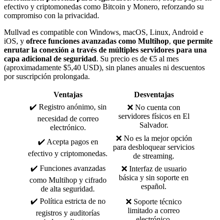
efectivo y criptomonedas como Bitcoin y Monero, reforzando su
compromiso con la privacidad.
Mullvad es compatible con Windows, macOS, Linux, Android e
iOS, y
ofrece funciones avanzadas como Multihop
,
que permite
enrutar la conexión a través de múltiples servidores para una
capa adicional de seguridad
. Su precio es de €5 al mes
(aproximadamente $5,40 USD), sin planes anuales ni descuentos
por suscripción prolongada.
Ventajas
Desventajas
✔️ Registro anónimo, sin
❌ No cuenta con
servidores físicos en El
necesidad de correo
Salvador.
electrónico.
❌ No es la mejor opción
✔️ Acepta pagos en
para desbloquear servicios
efectivo y criptomonedas.
de streaming.
✔️ Funciones avanzadas
❌ Interfaz de usuario
básica y sin soporte en
como Multihop y cifrado
español.
de alta seguridad.
✔️ Política estricta de no
❌ Soporte técnico
limitado a correo
registros y auditorías
electrónico.