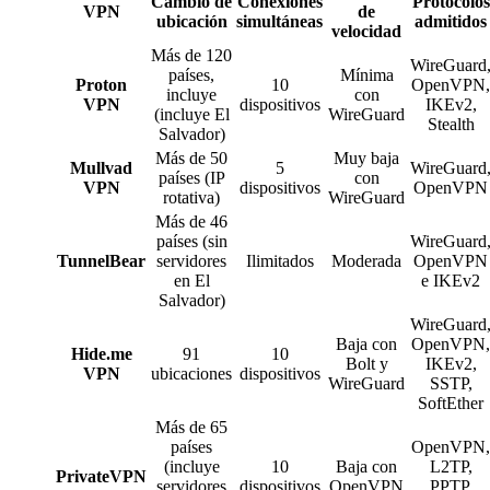
Cambio de
Conexiones
Protocolos
VPN
de
ubicación
simultáneas
admitidos
velocidad
Más de 120
WireGuard
países,
Mínima
Proton
10
OpenVPN,
incluye
con
VPN
dispositivos
IKEv2,
(incluye El
WireGuard
Stealth
Salvador)
Más de 50
Muy baja
Mullvad
5
WireGuard
países (IP
con
VPN
dispositivos
OpenVPN
rotativa)
WireGuard
Más de 46
países (sin
WireGuard
TunnelBear
servidores
Ilimitados
Moderada
OpenVPN
en El
e IKEv2
Salvador)
WireGuard
Baja con
OpenVPN,
Hide.me
91
10
Bolt y
IKEv2,
VPN
ubicaciones
dispositivos
WireGuard
SSTP,
SoftEther
Más de 65
países
OpenVPN,
(incluye
10
Baja con
L2TP,
PrivateVPN
servidores
dispositivos
OpenVPN
PPTP,