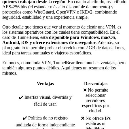
quienes trabajan desde la región
. En cuanto al cifrado, usa cifrado
AES-256 bits (el estándar más alto disponible de momento) y
protocolos como WireGuard, OpenVPN e IKEv2, combinando
seguridad, estabilidad y una experiencia simple.
Otro detalle que tienes que ver al momento de elegir una VPN, es
los sistemas operativos con los cuales tiene compatibilidad. En el
caso de TunnelBear,
está disponible para Windows, macOS,
Android, iOS y ofrece extensiones de navegador
. Además, su
plan gratuito te permite probar el servicio con 2 GB de datos al mes,
ideal para tareas puntuales o viajeros esporádicos.
Entonces, como toda VPN, TunnelBear tiene muchas ventajas, pero
también algunos puntos débiles. Aquí tienes un resumen de los
mismos.
Ventajas
Desventajas
❌ No permite
seleccionar
✔️ Interfaz visual, divertida y
servidores
fácil de usar.
específicos por
ciudad.
✔️ Política de no registro
❌ No ofrece IPs
estáticas ni
auditada de forma independiente
MultiHop.