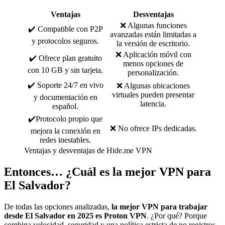
Ventajas
Desventajas
❌ Algunas funciones
✔️ Compatible con P2P
avanzadas están limitadas a
y protocolos seguros.
la versión de escritorio.
❌ Aplicación móvil con
✔️ Ofrece plan gratuito
menos opciones de
con 10 GB y sin tarjeta.
personalización.
✔️ Soporte 24/7 en vivo
❌ Algunas ubicaciones
virtuales pueden presentar
y documentación en
latencia.
español.
✔️Protocolo propio que
❌ No ofrece IPs dedicadas.
mejora la conexión en
redes inestables.
Ventajas y desventajas de Hide.me VPN
Entonces… ¿Cuál es la mejor VPN para
El Salvador?
De todas las opciones analizadas,
la mejor VPN para trabajar
desde El Salvador en 2025 es Proton VPN
. ¿Por qué? Porque
combina velocidad, seguridad y una política estricta de no registros