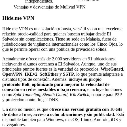
independientes.
Ventajas y desventajas de Mullvad VPN
Hide.me VPN
Hide.me VPN es una solución robusta, versátil y con una excelente
relación precio-calidad para quienes buscan trabajar desde El
Salvador sin complicaciones. Tiene su sede en Malasia, fuera de
jurisdicciones de vigilancia internacionales como los Cinco Ojos, lo
que le permite operar con una política de privacidad sólida.
Actualmente ofrece más de 2.000 servidores en 91 ubicaciones,
incluyendo algunos cercanos a El Salvador. Aunque, uno de sus
principales puntos fuertes es la variedad de protocolos:
WireGuard
,
OpenVPN
,
IKEv2
,
SoftEther
y
SSTP
, lo que permite adaptarse a
distintos tipos de conexión. Además,
incluye su propio
protocolo
Bolt
,
optimizado para mejorar la velocidad de
conexión en redes inestables o bajo censura
, e incluye funciones
como
Split Tunneling
,
Stealth Guard
,
Kill Switch
, soporte para P2P
y protección contra fugas DNS.
Un dato no menor, es que
ofrece una versión gratuita con 10 GB
de datos al mes, acceso a ocho ubicaciones y sin publicidad
. Está
disponible también para Windows, macOS, Linux, Android, iOS y
navegadores.