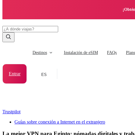
¡Obtén
Destinos
Instalación de eSIM
FAQs
Plan
Entrar
ES
Trustpilot
Guías sobre conexión a Internet en el extranjero
La mejor VPN para Egipto: nómadas digitales y trab