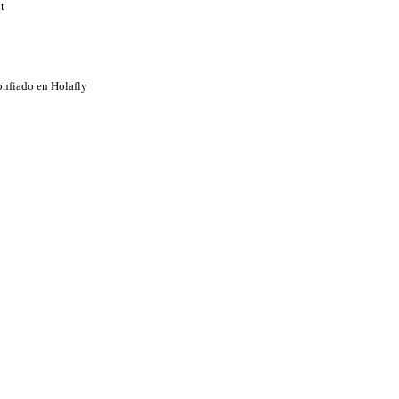
t
onfiado en Holafly