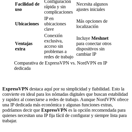
Configuración
Facilidad de
Necesita algunos
rápida y sin
uso
ajustes iniciales
complicaciones
IP en
Más opciones de
Ubicaciones
ubicaciones
localización
clave
Conexión
Incluye
Meshnet
exclusiva,
Ventajas
para conectar otros
acceso sin
extra
dispositivos sin
problemas a
cambiar IP
redes de trabajo
Comparativa de ExpressVPN vs. NordVPN en IP
dedicada
ExpressVPN
destaca aquí por su simplicidad y fiabilidad. Esto la
convierte en ideal para los nómadas digitales que buscan estabilidad
y rapidez al conectarse a redes de trabajo. Aunque NordVPN ofrece
una IP dedicada más económica y algunas funciones extras,
podríamos decir que
ExpressVPN
es la opción recomendada para
quienes necesitan una IP fija fácil de configurar y siempre lista para
trabajar.