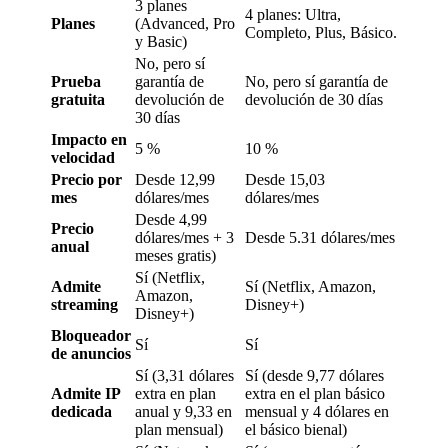
3 planes
4 planes: Ultra,
Planes
(Advanced, Pro
Completo, Plus, Básico.
y Basic)
No, pero sí
Prueba
garantía de
No, pero sí garantía de
gratuita
devolución de
devolución de 30 días
30 días
Impacto en
5 %
10 %
velocidad
Precio por
Desde 12,99
Desde 15,03
mes
dólares/mes
dólares/mes
Desde 4,99
Precio
dólares/mes + 3
Desde 5.31 dólares/mes
anual
meses gratis)
Sí (Netflix,
Admite
Sí (Netflix, Amazon,
Amazon,
streaming
Disney+)
Disney+)
Bloqueador
Sí
Sí
de anuncios
Sí (3,31 dólares
Sí (desde 9,77 dólares
Admite IP
extra en plan
extra en el plan básico
dedicada
anual y 9,33 en
mensual y 4 dólares en
plan mensual)
el básico bienal)