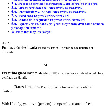
4. Pruebas en servicios de streaming ExpressVPN vs. NordVPN
5. Países y servidores de ExpressVPN vs. NordVPN
6. Rendimiento y velocidad ExpressVPN vs. NordVPN
7. IP dedicada ExpressVPN vs. NordVPN
8. Calidad de la seguridad ExpressVPN vs. NordVPN
9. ExpressVPN vs. NordVPN: ¿cuál elegir para vivir como nómada
y trabajar en remoto?
Plans that may interest you
4.7
/5
Puntuación destacada
Based on 105.000 opiniones de usuarios en
Trustpilot
+1M
Preferido globalmente
Más de 1 millón de usuarios en todo el mundo han
confiado en Holafly
Datos ilimitados
Planes de datos ilimitados en más de 170
destinos
With Holafly, you save {percent} compared to roaming fees.