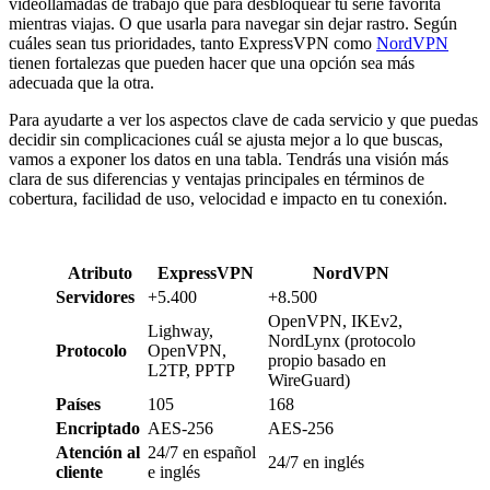
videollamadas de trabajo que para desbloquear tu serie favorita
mientras viajas. O que usarla para navegar sin dejar rastro. Según
cuáles sean tus prioridades, tanto ExpressVPN como
NordVPN
tienen fortalezas que pueden hacer que una opción sea más
adecuada que la otra.
Para ayudarte a ver los aspectos clave de cada servicio y que puedas
decidir sin complicaciones cuál se ajusta mejor a lo que buscas,
vamos a exponer los datos en una tabla. Tendrás una visión más
clara de sus diferencias y ventajas principales en términos de
cobertura, facilidad de uso, velocidad e impacto en tu conexión.
Atributo
ExpressVPN
NordVPN
Servidores
+5.400
+8.500
OpenVPN, IKEv2,
Lighway,
NordLynx (protocolo
Protocolo
OpenVPN,
propio basado en
L2TP, PPTP
WireGuard)
Países
105
168
Encriptado
AES-256
AES-256
Atención al
24/7 en español
24/7 en inglés
cliente
e inglés