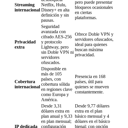
pero puede presentar
Streaming
Netflix, Hulu,
bloqueos ocasionales
internacional
Disney+ en alta
en ciertas
definición y sin
plataformas.
pausas.
Seguridad
avanzada con
Ofrece Doble VPN y
cifrado AES-256
servidores ofuscados,
Privacidad
y protocolo
ideal para quienes
extra
Lightway, pero
buscan máxima
sin Doble VPN ni
privacidad.
servidores
ofuscados.
Disponible en
más de 105
Presencia en 168
países, con
Cobertura
países, útil para
cobertura sólida
internacional
quienes se mueven
en regiones clave
constantemente.
como Europa y
América.
Desde 3,31
Desde 9,77 dólares
dólares extra en
extra en el plan
plan anual y 9,33
básico mensual y 4
en plan mensual;
dólares en el básico
IP dedicada
configuración
bienal; con opción