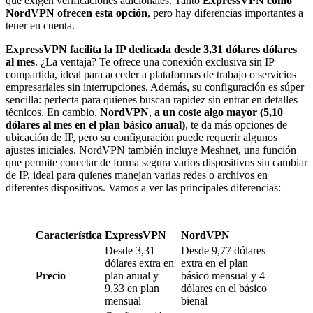
que exigen verificaciones adicionales. Tanto
ExpressVPN como
NordVPN ofrecen esta opción
, pero hay diferencias importantes a
tener en cuenta.
ExpressVPN facilita la IP dedicada desde 3,31 dólares dólares
al mes
. ¿La ventaja? Te ofrece una conexión exclusiva sin IP
compartida, ideal para acceder a plataformas de trabajo o servicios
empresariales sin interrupciones. Además, su configuración es súper
sencilla: perfecta para quienes buscan rapidez sin entrar en detalles
técnicos. En cambio,
NordVPN
,
a un coste algo mayor (5,10
dólares al mes en el plan básico anual)
, te da más opciones de
ubicación de IP, pero su configuración puede requerir algunos
ajustes iniciales. NordVPN también incluye Meshnet, una función
que permite conectar de forma segura varios dispositivos sin cambiar
de IP, ideal para quienes manejan varias redes o archivos en
diferentes dispositivos. Vamos a ver las principales diferencias:
Característica
ExpressVPN
NordVPN
Desde 3,31
Desde 9,77 dólares
dólares extra en
extra en el plan
Precio
plan anual y
básico mensual y 4
9,33 en plan
dólares en el básico
mensual
bienal