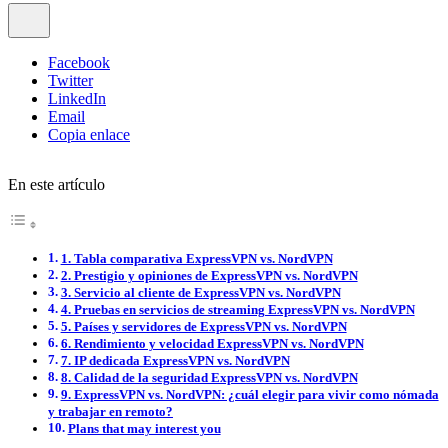
Facebook
Twitter
LinkedIn
Email
Copia enlace
En este artículo
1. Tabla comparativa ExpressVPN vs. NordVPN
2. Prestigio y opiniones de ExpressVPN vs. NordVPN
3. Servicio al cliente de ExpressVPN vs. NordVPN
4. Pruebas en servicios de streaming ExpressVPN vs. NordVPN
5. Países y servidores de ExpressVPN vs. NordVPN
6. Rendimiento y velocidad ExpressVPN vs. NordVPN
7. IP dedicada ExpressVPN vs. NordVPN
8. Calidad de la seguridad ExpressVPN vs. NordVPN
9. ExpressVPN vs. NordVPN: ¿cuál elegir para vivir como nómada
y trabajar en remoto?
Plans that may interest you