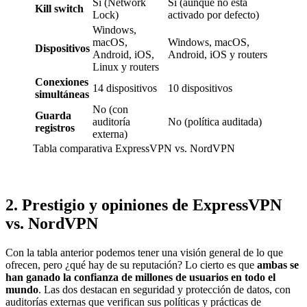
Sí (Network
Sí (aunque no está
Kill switch
Lock)
activado por defecto)
Windows,
macOS,
Windows, macOS,
Dispositivos
Android, iOS,
Android, iOS y routers
Linux y routers
Conexiones
14 dispositivos
10 dispositivos
simultáneas
No (con
Guarda
auditoría
No (política auditada)
registros
externa)
Tabla comparativa ExpressVPN vs. NordVPN
2. Prestigio y opiniones de ExpressVPN
vs. NordVPN
Con la tabla anterior podemos tener una visión general de lo que
ofrecen, pero ¿qué hay de su reputación? Lo cierto es que
ambas se
han ganado la confianza de millones de usuarios en todo el
mundo
. Las dos destacan en seguridad y protección de datos, con
auditorías externas que verifican sus políticas y prácticas de