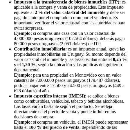
Impuesto a la transferencia de bienes inmuebles (ITP):
es
aplicable a la compra y venta de propiedades. Este impuesto
equivale al
2 % del valor catastral del inmueble
y debe ser
pagado tanto por el comprador como por el vendedor. Es
importante verificar el valor catastral con las autoridades para
evitar sorpresas.
Ejemplo:
si compras una casa con un valor catastral de
4.000.000 pesos uruguayos (102.564 dólares), deberás pagar
80.000 pesos uruguayos (2.051 dólares) de ITP.
Contribución inmobiliaria:
es un impuesto anual, grava las
propiedades inmobiliarias en Uruguay. Su monto depende del
valor catastral del inmueble y las tasas oscilan entre el
0,25 %
y el 1,20 %
, según la ubicación y las políticas del gobierno
departamental.
Ejemplo:
para una propiedad en Montevideo con un valor
catastral de 7.000.000 pesos uruguayos (179.487 dólares),
podrías pagar entre 17.500 y 24.500 pesos uruguayos (449 a
628 dólares) al año.
Impuesto específico interno (IMESI):
se aplica a bienes
como combustibles, vehículos, tabaco y bebidas alcohólicas.
Las tasas varían bastante según el producto. Se refleja
directamente en el precio de venta y puede influir en tus
decisiones de compra.
Ejemplo:
si compras un vehículo, el IMESI puede representar
hasta el
100 % del precio de venta
, dependiendo de las