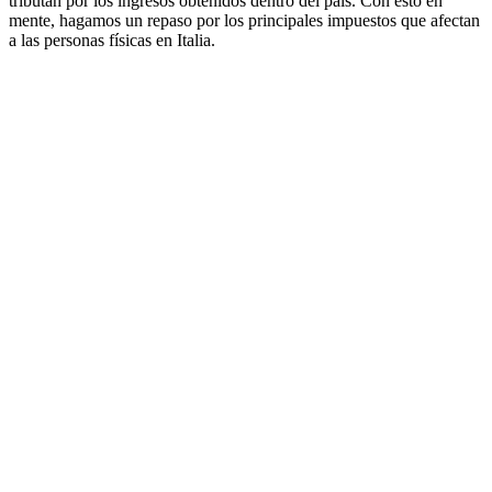
tributan por los ingresos obtenidos dentro del país. Con esto en
mente, hagamos un repaso por los principales impuestos que afectan
a las personas físicas en Italia.