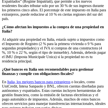
Expatriados” (Regime Impatriati), que permite a los nuevos
residentes fiscales tributar solo por un 30 % de sus ingresos durante
los primeros cinco años. El porcentaje de este impuesto en Italia para
extranjeros, puede reducirse al 10 % en ciertas regiones del sur del
país.
¿Cómo afectan los impuestos a la compra de una propiedad en
Italia?
Al adquirir una propiedad en Italia, estarás sujeto a impuestos como
el Impuesto de Registro (2 % para la primera vivienda o 9 % para
segundas propiedades) y el IVA si compras de una constructora (4
%, 10 % o 22 %, según el tipo de inmueble). Además, deberás pagar
el IMU (Imposta Municipale Unica) si la propiedad no es tu
residencia principal.
¿Qué bancos en Italia son recomendables para gestionar
finanzas y cumplir con obligaciones fiscales?
En
Italia, los mejores bancos para extranjeros
o locales, como
UniCredit, Intesa Sanpaolo y BNL, ofrecen cuentas diseñadas para
autónomos y expatriados. Estas cuentas incluyen herramientas de
gestión financiera, como la emisión de facturas electrónicas y el
pago automático de impuestos. Además, muchos de estos bancos
ofrecen servicios para manejar transferencias internacionales, ideales
para quienes trabajan con varias divisas.