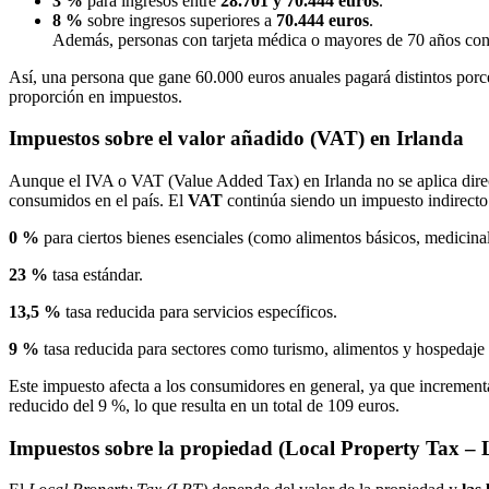
3 %
para ingresos entre
28.701 y 70.444 euros
.
8 %
sobre ingresos superiores a
70.444 euros
.
Además, personas con tarjeta médica o mayores de 70 años con 
Así, una persona que gane 60.000 euros anuales pagará distintos por
proporción en impuestos.
Impuestos sobre el valor añadido (VAT) en Irlanda
Aunque el IVA o VAT (Value Added Tax) en Irlanda no se aplica directa
consumidos en el país. El
VAT
continúa siendo un impuesto indirecto 
0 %
para ciertos bienes esenciales (como alimentos básicos, medicinal
23 %
tasa estándar.
13,5 %
tasa reducida para servicios específicos.
9 %
tasa reducida para sectores como turismo, alimentos y hospedaje 
Este impuesto afecta a los consumidores en general, ya que incrementa
reducido del 9 %, lo que resulta en un total de 109 euros.
Impuestos sobre la propiedad (Local Property Tax – 