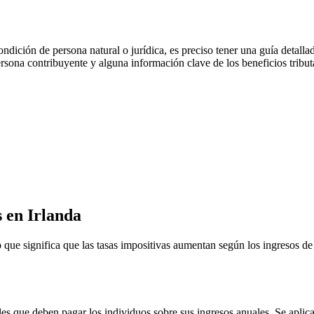
dición de persona natural o jurídica, es preciso tener una guía detallad
rsona contribuyente y alguna información clave de los beneficios tributar
s en Irlanda
lo que significa que las tasas impositivas aumentan según los ingresos de
les que deben pagar los individuos sobre sus ingresos anuales. Se aplic