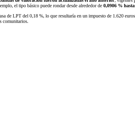
 bandas de valoración fueron actualizadas el año anterior
, vigentes
ejemplo, el tipo básico puede rondar desde alrededor de
0,0906 % hasta
asa de LPT del 0,18 %, lo que resultaría en un impuesto de 1.620 euros 
s comunitarios.