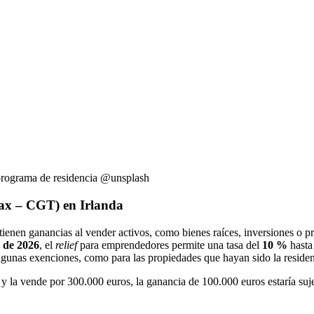
u programa de residencia @unsplash
Tax – CGT) en Irlanda
btienen ganancias al vender activos, como bienes raíces, inversiones o 
 de 2026
, el
relief
para emprendedores permite una tasa del
10 %
hasta
 algunas exenciones, como para las propiedades que hayan sido la residen
 la vende por 300.000 euros, la ganancia de 100.000 euros estaría suj