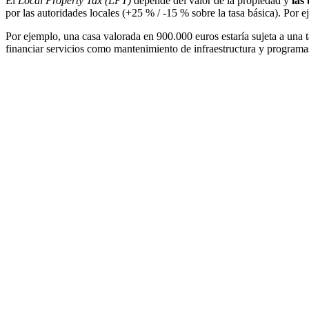
El
Local Property Tax (LPT)
depende del valor de la propiedad y
las
por las autoridades locales (+25 % / -15 % sobre la tasa básica). Por 
Por ejemplo, una casa valorada en 900.000 euros estaría sujeta a una t
financiar servicios como mantenimiento de infraestructura y programa