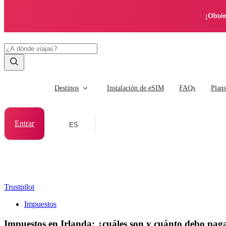
¡Obtén
Destinos
Instalación de eSIM
FAQs
Plan
Entrar
ES
Trustpilot
Impuestos
Impuestos en Irlanda: ¿cuáles son y cuánto debo pag