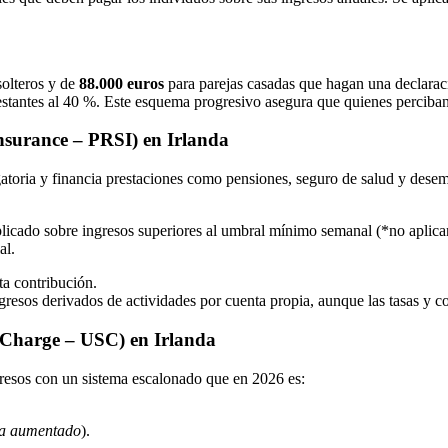
solteros y de
88.000 euros
para parejas casadas que hagan una declaraci
 restantes al 40 %. Este esquema progresivo asegura que quienes percib
Insurance – PRSI) en Irlanda
igatoria y financia prestaciones como pensiones, seguro de salud y dese
plicado sobre ingresos superiores al umbral mínimo semanal (*no aplican
al.
ta contribución.
resos derivados de actividades por cuenta propia, aunque las tasas y c
l Charge – USC) en Irlanda
resos con un sistema escalonado que en 2026 es:
da aumentado
).