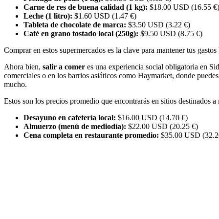
Carne de res de buena calidad (1 kg):
$18.00 USD (16.55 €
Leche (1 litro):
$1.60 USD (1.47 €)
Tableta de chocolate de marca:
$3.50 USD (3.22 €)
Café en grano tostado local (250g):
$9.50 USD (8.75 €)
Comprar en estos supermercados es la clave para mantener tus gastos ba
Ahora bien,
salir a comer
es una experiencia social obligatoria en S
comerciales o en los barrios asiáticos como Haymarket, donde puedes 
mucho.
Estos son los precios promedio que encontrarás en sitios destinados a 
Desayuno en cafetería local:
$16.00 USD (14.70 €)
Almuerzo (menú de mediodía):
$22.00 USD (20.25 €)
Cena completa en restaurante promedio:
$35.00 USD (32.2