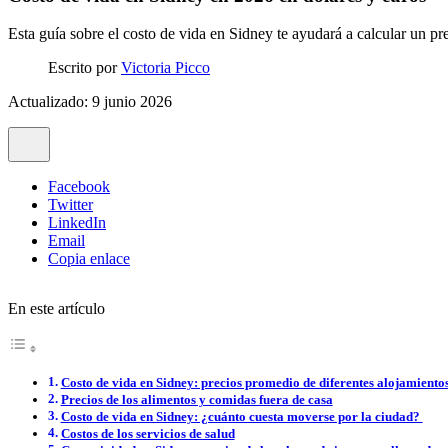
Esta guía sobre el costo de vida en Sidney te ayudará a calcular un pre
Escrito por
Victoria Picco
Actualizado: 9 junio 2026
Facebook
Twitter
LinkedIn
Email
Copia enlace
En este artículo
Costo de vida en Sidney: precios promedio de diferentes alojamiento
Precios de los alimentos y comidas fuera de casa
Costo de vida en Sidney: ¿cuánto cuesta moverse por la ciudad?
Costos de los servicios de salud