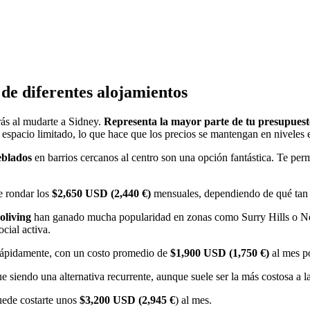
de diferentes alojamientos
rás al mudarte a Sidney.
Representa la mayor parte de tu presupues
 espacio limitado, lo que hace que los precios se mantengan en niveles
blados
en barrios cercanos al centro son una opción fantástica. Te perm
e rondar los
$2,650 USD (2,440 €)
mensuales, dependiendo de qué tan c
oliving
han ganado mucha popularidad en zonas como Surry Hills o Ne
ocial activa.
rápidamente, con un costo promedio de
$1,900 USD (1,750 €)
al mes po
ue siendo una alternativa recurrente, aunque suele ser la más costosa a 
puede costarte unos
$3,200 USD (2,945 €
) al mes.