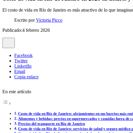
El costo de vida en Río de Janeiro es más atractivo de lo que imagina
Escrito por
Victoria Picco
Publicado:4 febrero 2026
Facebook
Twitter
LinkedIn
Email
Copia enlace
En este artículo
Costo de vida en Río de Janeiro: alojamientos en sus barrios más e
Alimentos y bebidas: precios en supermercados y comidas fuera de c
Precios del transporte en Río de Janeiro
Costo de vida en Río de Janeiro: servicios de salud y seguro médico 