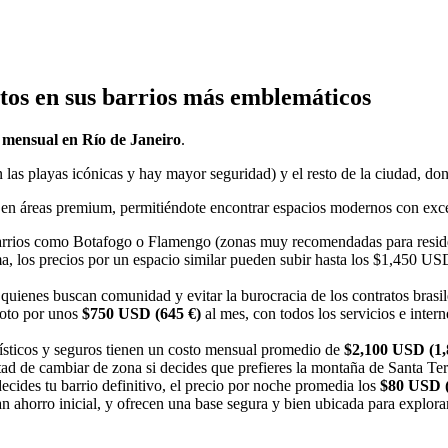
ntos en sus barrios más emblemáticos
o mensual en Río de Janeiro
.
 las playas icónicas y hay mayor seguridad) y el resto de la ciudad, don
s en áreas premium, permitiéndote encontrar espacios modernos con ex
arrios como Botafogo o Flamengo (zonas muy recomendadas para residen
ma, los precios por un espacio similar pueden subir hasta los $1,450 USD
a quienes buscan comunidad y evitar la burocracia de los contratos bra
moto por unos
$750 USD (645 €)
al mes, con todos los servicios e interne
urísticos y seguros tienen un costo mensual promedio de
$2,100 USD (1,
ertad de cambiar de zona si decides que prefieres la montaña de Santa Te
ecides tu barrio definitivo, el precio por noche promedia los
$80 USD (
n ahorro inicial, y ofrecen una base segura y bien ubicada para explorar