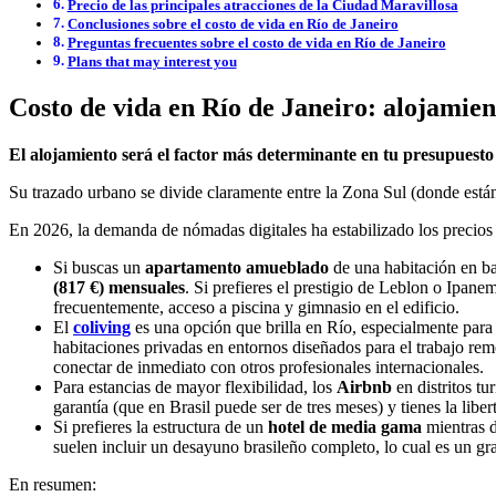
Precio de las principales atracciones de la Ciudad Maravillosa
Conclusiones sobre el costo de vida en Río de Janeiro
Preguntas frecuentes sobre el costo de vida en Río de Janeiro
Plans that may interest you
Costo de vida en Río de Janeiro: alojamie
El alojamiento será el factor más determinante en tu presupuest
Su trazado urbano se divide claramente entre la Zona Sul (donde están
En 2026, la demanda de nómadas digitales ha estabilizado los precio
Si buscas un
apartamento amueblado
de una habitación en b
(817 €) mensuales
. Si prefieres el prestigio de Leblon o Ipane
frecuentemente, acceso a piscina y gimnasio en el edificio.
El
coliving
es una opción que brilla en Río, especialmente par
habitaciones privadas en entornos diseñados para el trabajo re
conectar de inmediato con otros profesionales internacionales.
Para estancias de mayor flexibilidad, los
Airbnb
en distritos t
garantía (que en Brasil puede ser de tres meses) y tienes la lib
Si prefieres la estructura de un
hotel de media gama
mientras d
suelen incluir un desayuno brasileño completo, lo cual es un gra
En resumen: