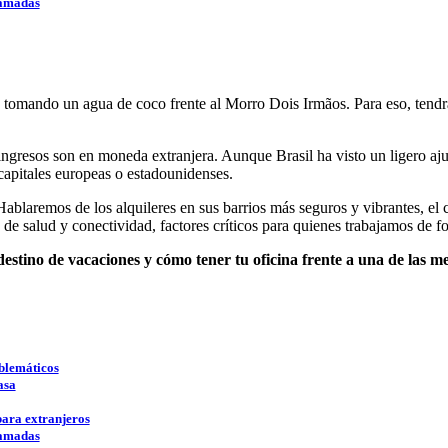
llamadas
o tomando un agua de coco frente al Morro Dois Irmãos. Para eso, tendr
ngresos son en moneda extranjera. Aunque Brasil ha visto un ligero ajus
 capitales europeas o estadounidenses.
. Hablaremos de los alquileres en sus barrios más seguros y vibrantes, 
e salud y conectividad, factores críticos para quienes trabajamos de fo
stino de vacaciones y cómo tener tu oficina frente a una de las m
mblemáticos
asa
para extranjeros
llamadas