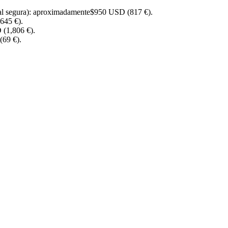
ial segura): aproximadamente$950 USD (817 €).
645 €).
 (1,806 €).
(69 €).