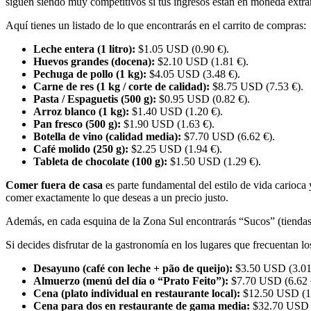
siguen siendo muy competitivos si tus ingresos están en moneda extra
Aquí tienes un listado de lo que encontrarás en el carrito de compras:
Leche entera (1 litro):
$1.05 USD (0.90 €).
Huevos grandes (docena):
$2.10 USD (1.81 €).
Pechuga de pollo (1 kg):
$4.05 USD (3.48 €).
Carne de res (1 kg / corte de calidad):
$8.75 USD (7.53 €).
Pasta / Espaguetis (500 g):
$0.95 USD (0.82 €).
Arroz blanco (1 kg):
$1.40 USD (1.20 €).
Pan fresco (500 g):
$1.90 USD (1.63 €).
Botella de vino (calidad media):
$7.70 USD (6.62 €).
Café molido (250 g):
$2.25 USD (1.94 €).
Tableta de chocolate (100 g):
$1.50 USD (1.29 €).
Comer fuera de casa
es parte fundamental del estilo de vida carioca
comer exactamente lo que deseas a un precio justo.
Además, en cada esquina de la Zona Sul encontrarás “Sucos” (tiendas 
Si decides disfrutar de la gastronomía en los lugares que frecuentan l
Desayuno (café con leche + pão de queijo):
$3.50 USD (3.01
Almuerzo (menú del día o “Prato Feito”):
$7.70 USD (6.62 
Cena (plato individual en restaurante local):
$12.50 USD (10
Cena para dos en restaurante de gama media:
$32.70 USD (