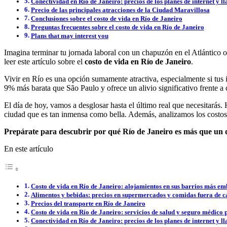
Conectividad en Río de Janeiro: precios de los planes de internet y 
Precio de las principales atracciones de la Ciudad Maravillosa
Conclusiones sobre el costo de vida en Río de Janeiro
Preguntas frecuentes sobre el costo de vida en Río de Janeiro
Plans that may interest you
Imagina terminar tu jornada laboral con un chapuzón en el Atlántico 
leer este artículo sobre el
costo de vida en Río de Janeiro
.
Vivir en Río es una opción sumamente atractiva, especialmente si tus i
9% más barata que São Paulo y ofrece un alivio significativo frente a
El día de hoy, vamos a desglosar hasta el último real que necesitarás
ciudad que es tan inmensa como bella. Además, analizamos los costos d
Prepárate para descubrir por qué Río de Janeiro es más que un de
En este artículo
Costo de vida en Río de Janeiro: alojamientos en sus barrios más e
Alimentos y bebidas: precios en supermercados y comidas fuera de c
Precios del transporte en Río de Janeiro
Costo de vida en Río de Janeiro: servicios de salud y seguro médico 
Conectividad en Río de Janeiro: precios de los planes de internet y 