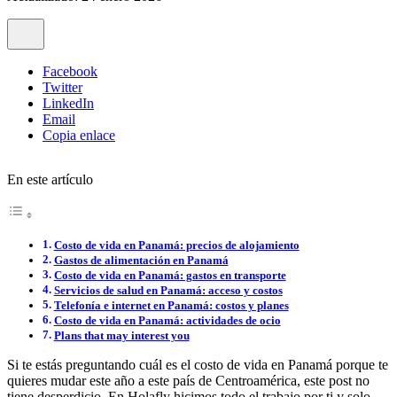
Facebook
Twitter
LinkedIn
Email
Copia enlace
En este artículo
Costo de vida en Panamá: precios de alojamiento
Gastos de alimentación en Panamá
Costo de vida en Panamá: gastos en transporte
Servicios de salud en Panamá: acceso y costos
Telefonía e internet en Panamá: costos y planes
Costo de vida en Panamá: actividades de ocio
Plans that may interest you
Si te estás preguntando cuál es el costo de vida en Panamá porque te
quieres mudar este año a este país de Centroamérica, este post no
tiene desperdicio. En Holafly hicimos todo el trabajo por ti y solo