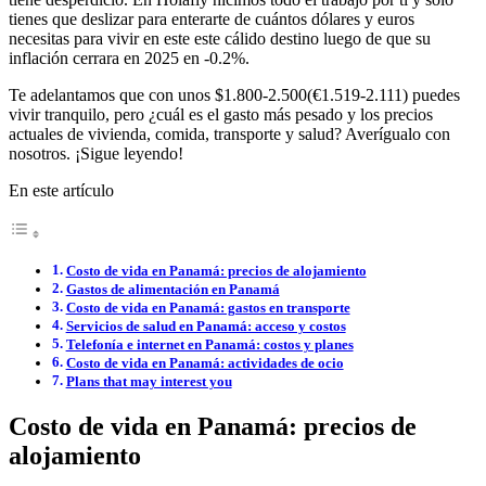
tienes que deslizar para enterarte de cuántos dólares y euros
necesitas para vivir en este este cálido destino luego de que su
inflación cerrara en 2025 en -0.2%.
Te adelantamos que con unos $1.800-2.500(€1.519-2.111) puedes
vivir tranquilo, pero ¿cuál es el gasto más pesado y los precios
actuales de vivienda, comida, transporte y salud? Averígualo con
nosotros. ¡Sigue leyendo!
En este artículo
Costo de vida en Panamá: precios de alojamiento
Gastos de alimentación en Panamá
Costo de vida en Panamá: gastos en transporte
Servicios de salud en Panamá: acceso y costos
Telefonía e internet en Panamá: costos y planes
Costo de vida en Panamá: actividades de ocio
Plans that may interest you
Costo de vida en Panamá: precios de
alojamiento