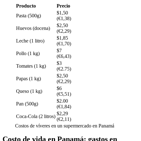
Producto
Precio
$1,50
Pasta (500g)
(€1,38)
$2,50
Huevos (docena)
(€2,29)
$1,85
Leche (1 litro)
(€1,70)
$7
Pollo (1 kg)
(€6,43)
$3
Tomates (1 kg)
(€2.75)
$2,50
Papas (1 kg)
(€2,29)
$6
Queso (1 kg)
(€5,51)
$2.00
Pan (500g)
(€1,84)
$2,29
Coca-Cola (2 litros)
(€2,11)
Costos de víveres en un supermercado en Panamá
Costo de vida en Panamá: gastos en