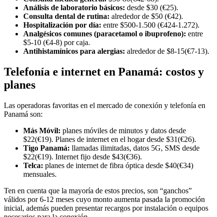
Análisis de laboratorio básicos:
desde $30 (€25).
Consulta dental de rutina:
alrededor de $50 (€42).
Hospitalización por día:
entre $500-1.500 (€424-1.272).
Analgésicos comunes (paracetamol o ibuprofeno):
entre
$5-10 (€4-8) por caja.
Antihistamínicos para alergias:
alrededor de $8-15(€7-13).
Telefonía e internet en Panamá: costos y
planes
Las operadoras favoritas en el mercado de conexión y telefonía en
Panamá son:
Más Móvil:
planes móviles de minutos y datos desde
$22(€19). Planes de internet en el hogar desde $31(€26).
Tigo Panamá:
llamadas ilimitadas, datos 5G, SMS desde
$22(€19). Internet fijo desde $43(€36).
Telca:
planes de internet de fibra óptica desde $40(€34)
mensuales.
Ten en cuenta que la mayoría de estos precios, son “ganchos”
válidos por 6-12 meses cuyo monto aumenta pasada la promoción
inicial, además pueden presentar recargos por instalación o equipos
necesarios para la conexión.