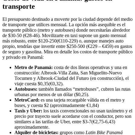
transporte
El presupuesto destinado a moverte por la ciudad depende del medio
de transporte que utilices mensual. La opción más asequible es el
transporte público (metro y autobuses) donde necesitarías alrededor
de $30-50 (€28-46). Movilizarte en taxi supone un gasto mensual
más robusto, entre $120-250(€110-229) o, aunque manejes auto
propio, tendrías que invertir entre $250-500 (€229 – €459) en gastos
de seguro y gasolina. Mira en detalle los costos de transporte público
y privado en Panamá:
Metro de Panamá:
costa de dos líneas operativas y una en
construcción: Albrook-Villa Zaita, San Miguelito-Nuevo
Tocumen y Albrook-Ciudad del Futuro (en construcción), el
viaje cuesta $0,35(€0,32).
Autobuses:
también llamados “metrobuses”, cubren las rutas
urbanas por menos de un dólar ($0,25).
MetroCard:
es una tarjeta recargable válida en el metro y
buses, y cuesta $2 (aproximadamente €1,84)
Taxis y Uber:
los taxis convencionales no usan taxímetro y el
precio por trayecto suele acordarse con el conductor, pero son
similares a las tarifas de Uber, entre $3-7(€2,75-6,43)
aproximadamente.
Alquiler de bicicletas:
grupos como
Latin Bike Panamá