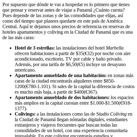
Por supuesto que dónde te vas a hospedar es lo primero que tienes
que pensar y reservar antes de viajar a Panamá ¿Cuánto cuesta?
Pues depende de las zonas y de las comodidades que elijas, así
como del tiempo que planees quedarte en este país de América
Central. Aquí te dejamos unos precios de referencia en reservas de
hoteles apartamentos y coliving en la Ciudad de Panamá que es una
de las más caras:
Hotel de 3 estrellas:
las instalaciones del hotel
Marbella
ofrecen habitaciones a partir de $35(€32) por noche con aire
acondicionado, escritorio, TV por cable y baño privado.
Además, por una tarifa de $6,50(€5) incluye un desayuno
americano.
Apartamento amueblado de una habitación:
en zonas más
caras de la ciudad encontrarás alquileres entre $850-
1200(€780-1.101). Si sales de la capital la diferencia de costos
es mucho más baja, a partir de $400(€367).
Apartamento amueblado de dos habitaciones:
los espacios
más amplios en la capital cuestan entre $1.000-$1.500(€918-
1377).
Colivings:
a las instalaciones como las de S
tudio Coliving
en
la Ciudad de Panamá llegan nómadas digitales, estudiantes
extranjeros y viajeros frecuentes que buscan todas las
comodidades de un hotel, con una experiencia comunitaria
inigualable. En este coliving encontrarás estudios y