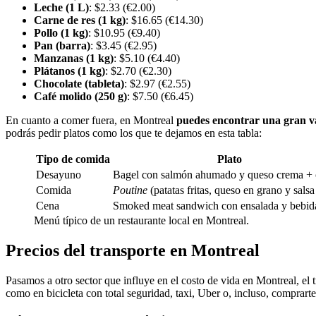
Leche (1 L)
: $2.33 (€2.00)
Carne de res (1 kg)
: $16.65 (€14.30)
Pollo (1 kg)
: $10.95 (€9.40)
Pan (barra)
: $3.45 (€2.95)
Manzanas (1 kg)
: $5.10 (€4.40)
Plátanos (1 kg)
: $2.70 (€2.30)
Chocolate (tableta)
: $2.97 (€2.55)
Café molido (250 g)
: $7.50 (€6.45)
En cuanto a comer fuera, en Montreal
puedes encontrar una gran va
podrás pedir platos como los que te dejamos en esta tabla:
Tipo de comida
Plato
Desayuno
Bagel con salmón ahumado y queso crema + 
Comida
Poutine
(patatas fritas, queso en grano y sals
Cena
Smoked meat sandwich con ensalada y bebid
Menú típico de un restaurante local en Montreal.
Precios del transporte en Montreal
Pasamos a otro sector que influye en el costo de vida en Montreal, el t
como en bicicleta con total seguridad, taxi, Uber o, incluso, comprart