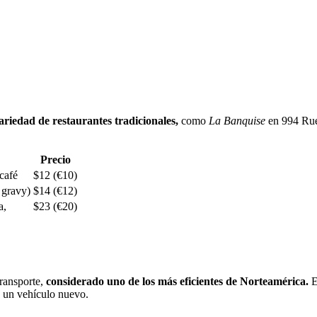
riedad de restaurantes tradicionales,
como
La Banquise
en 994 Ru
Precio
café
$12 (€10)
a gravy)
$14 (€12)
a,
$23 (€20)
ransporte,
considerado uno de los más eficientes de Norteamérica.
E
e un vehículo nuevo.