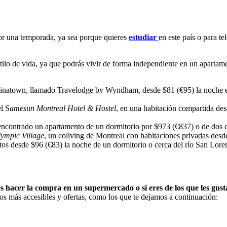
por una temporada, ya sea porque quieres
estudiar
en este país o para t
estilo de vida, ya que podrás vivir de forma independiente en un apart
hinatown, llamado Travelodge by Wyndham, desde $81 (€95) la noche en
l S
amesun Montreal Hotel & Hostel
, en una habitación compartida de
encontrado un apartamento de un dormitorio por $973 (€837) o de dos d
ympic Village
, un coliving de Montreal con habitaciones privadas desd
ntos desde $96 (€83) la noche de un dormitorio o cerca del río San Lor
ges hacer la compra en un supermercado o si eres de los que les gus
ios más accesibles y ofertas, como los que te dejamos a continuación: