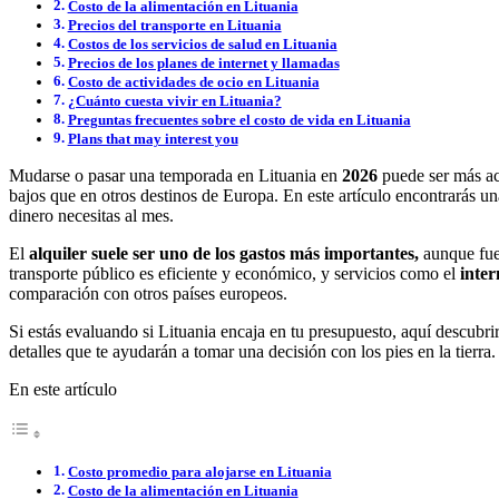
Costo de la alimentación en Lituania
Precios del transporte en Lituania
Costos de los servicios de salud en Lituania
Precios de los planes de internet y llamadas
Costo de actividades de ocio en Lituania
¿Cuánto cuesta vivir en Lituania?
Preguntas frecuentes sobre el costo de vida en Lituania
Plans that may interest you
Mudarse o pasar una temporada en Lituania en
2026
puede ser más ac
bajos que en otros destinos de Europa. En este artículo encontrarás un
dinero necesitas al mes.
El
alquiler suele ser uno de los gastos más importantes,
aunque fuer
transporte público es eficiente y económico, y servicios como el
inter
comparación con otros países europeos.
Si estás evaluando si Lituania encaja en tu presupuesto, aquí descubrir
detalles que te ayudarán a tomar una decisión con los pies en la tierra.
En este artículo
Costo promedio para alojarse en Lituania
Costo de la alimentación en Lituania