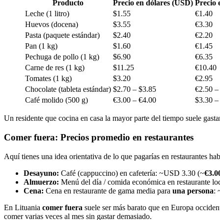
Producto
Precio en dólares (USD)
Precio 
Leche (1 litro)
$1.55
€1.40
Huevos (docena)
$3.55
€3.30
Pasta (paquete estándar)
$2.40
€2.20
Pan (1 kg)
$1.60
€1.45
Pechuga de pollo (1 kg)
$6.90
€6.35
Carne de res (1 kg)
$11.25
€10.40
Tomates (1 kg)
$3.20
€2.95
Chocolate (tableta estándar)
$2.70 – $3.85
€2.50 –
Café molido (500 g)
€3.00 – €4.00
$3.30 –
Un residente que cocina en casa la mayor parte del tiempo suele gast
Comer fuera: Precios promedio en restaurantes
Aquí tienes una idea orientativa de lo que pagarías en restaurantes ha
Desayuno:
Café (cappuccino) en cafetería: ~USD 3.30 (~
€3.0
Almuerzo:
Menú del día / comida económica en restaurante l
Cena:
Cena en restaurante de gama media para
una persona
:
En Lituania
comer fuera
suele ser más barato que en Europa occident
comer varias veces al mes sin gastar demasiado.