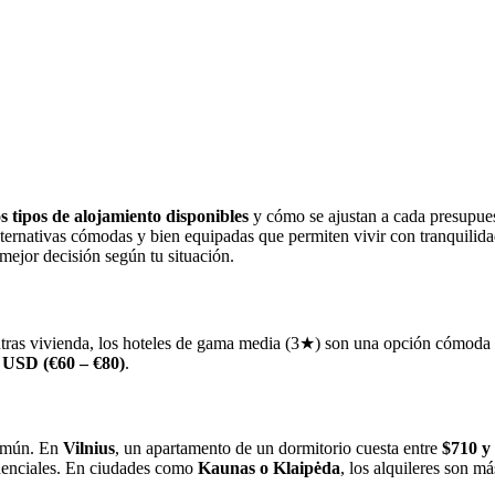
os tipos de alojamiento disponibles
y cómo se ajustan a cada presupues
alternativas cómodas y bien equipadas que permiten vivir con tranquili
ejor decisión según tu situación.
entras vivienda, los hoteles de gama media (3★) son una opción cómoda
 USD (€60 – €80)
.
común. En
Vilnius
, un apartamento de un dormitorio cuesta entre
$710 y
idenciales. En ciudades como
Kaunas o Klaipėda
, los alquileres son m