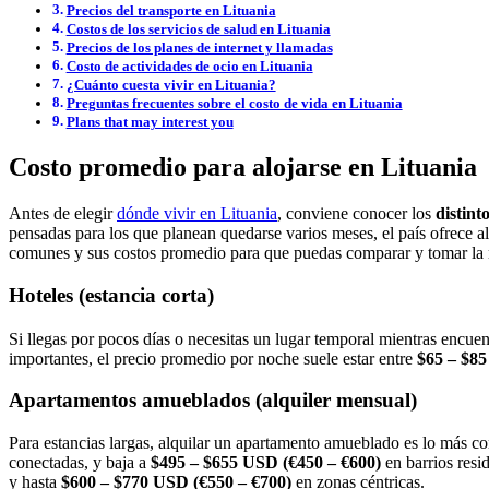
Precios del transporte en Lituania
Costos de los servicios de salud en Lituania
Precios de los planes de internet y llamadas
Costo de actividades de ocio en Lituania
¿Cuánto cuesta vivir en Lituania?
Preguntas frecuentes sobre el costo de vida en Lituania
Plans that may interest you
Costo promedio para alojarse en Lituania
Antes de elegir
dónde vivir en Lituania
, conviene conocer los
distint
pensadas para los que planean quedarse varios meses, el país ofrece 
comunes y sus costos promedio para que puedas comparar y tomar la m
Hoteles (estancia corta)
Si llegas por pocos días o necesitas un lugar temporal mientras encu
importantes, el precio promedio por noche suele estar entre
$65 – $85
Apartamentos amueblados (alquiler mensual)
Para estancias largas, alquilar un apartamento amueblado es lo más 
conectadas, y baja a
$495 – $655 USD (€450 – €600)
en barrios res
y hasta
$600 – $770 USD (€550 – €700)
en zonas céntricas.