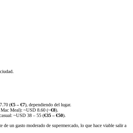
ciudad.
7.70 (
€5 – €7
), dependiendo del lugar.
g Mac Meal): ~USD 8.60 (~
€8
).
casual: ~USD 38 – 55 (
€35 – €50
).
te de un gasto moderado de supermercado, lo que hace viable salir a