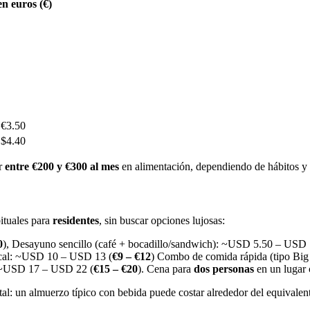
en euros (€)
 €3.50
 $4.40
ar
entre €200 y €300 al mes
en alimentación, dependiendo de hábitos y 
bituales para
residentes
, sin buscar opciones lujosas:
0
), Desayuno sencillo (café + bocadillo/sandwich): ~USD 5.50 – USD 
ocal: ~USD 10 – USD 13 (
€9 – €12
) Combo de comida rápida (tipo Bi
 ~USD 17 – USD 22 (
€15 – €20
). Cena para
dos personas
en un lugar 
al: un almuerzo típico con bebida puede costar alrededor del equivalen