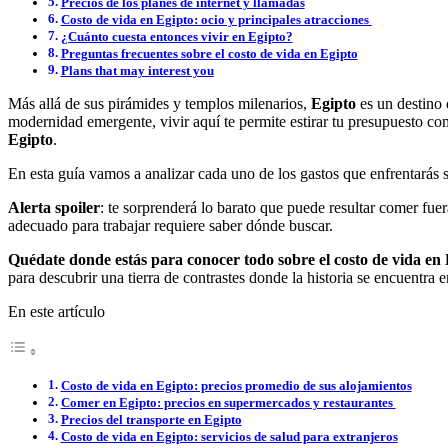
Precios de los planes de internet y llamadas
Costo de vida en Egipto: ocio y principales atracciones
¿Cuánto cuesta entonces vivir en Egipto?
Preguntas frecuentes sobre el costo de vida en Egipto
Plans that may interest you
Más allá de sus pirámides y templos milenarios,
Egipto
es un destino
modernidad emergente, vivir aquí te permite estirar tu presupuesto c
Egipto
.
En esta guía vamos a analizar cada uno de los gastos que enfrentarás 
Alerta spoiler
: te sorprenderá lo barato que puede resultar comer fue
adecuado para trabajar requiere saber dónde buscar.
Quédate donde estás para conocer todo sobre el costo de vida en
para descubrir una tierra de contrastes donde la historia se encuentra
En este artículo
Costo de vida en Egipto: precios promedio de sus alojamientos
Comer en Egipto: precios en supermercados y restaurantes
Precios del transporte en Egipto
Costo de vida en Egipto: servicios de salud para extranjeros