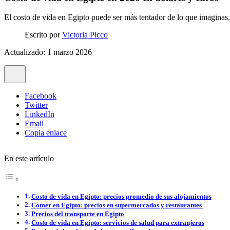
El costo de vida en Egipto puede ser más tentador de lo que imaginas.
Escrito por
Victoria Picco
Actualizado: 1 marzo 2026
Facebook
Twitter
LinkedIn
Email
Copia enlace
En este artículo
Costo de vida en Egipto: precios promedio de sus alojamientos
Comer en Egipto: precios en supermercados y restaurantes
Precios del transporte en Egipto
Costo de vida en Egipto: servicios de salud para extranjeros