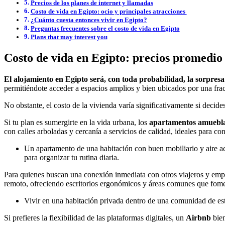
Precios de los planes de internet y llamadas
Costo de vida en Egipto: ocio y principales atracciones
¿Cuánto cuesta entonces vivir en Egipto?
Preguntas frecuentes sobre el costo de vida en Egipto
Plans that may interest you
Costo de vida en Egipto: precios promedio 
El alojamiento en Egipto será, con toda probabilidad, la sorpres
permitiéndote acceder a espacios amplios y bien ubicados por una frac
No obstante, el costo de la vivienda varía significativamente si dec
Si tu plan es sumergirte en la vida urbana, los
apartamentos amuebl
con calles arboladas y cercanía a servicios de calidad, ideales para con
Un apartamento de una habitación con buen mobiliario y aire 
para organizar tu rutina diaria.
Para quienes buscan una conexión inmediata con otros viajeros y em
remoto, ofreciendo escritorios ergonómicos y áreas comunes que fome
Vivir en una habitación privada dentro de una comunidad de est
Si prefieres la flexibilidad de las plataformas digitales, un
Airbnb
bien