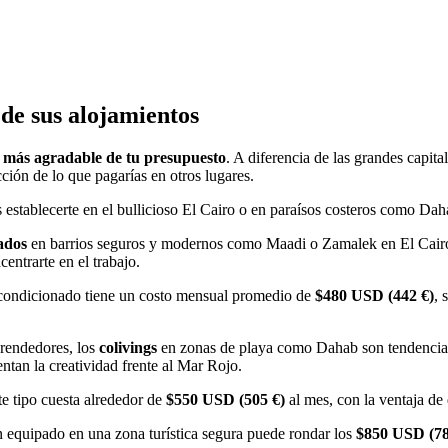
de sus alojamientos
a más agradable de tu presupuesto
. A diferencia de las grandes capit
ción de lo que pagarías en otros lugares.
ides establecerte en el bullicioso El Cairo o en paraísos costeros como
ados
en barrios seguros y modernos como Maadi o Zamalek en El Cairo 
centrarte en el trabajo.
acondicionado tiene un costo mensual promedio de
$480 USD (442 €)
, 
prendedores, los
colivings
en zonas de playa como Dahab son tendencia. 
ntan la creatividad frente al Mar Rojo.
e tipo cuesta alrededor de
$550 USD (505 €)
al mes, con la ventaja de 
 equipado en una zona turística segura puede rondar los
$850 USD (78