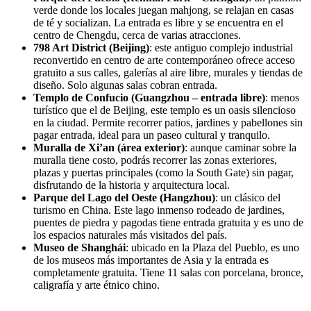
verde donde los locales juegan mahjong, se relajan en casas
de té y socializan. La entrada es libre y se encuentra en el
centro de Chengdu, cerca de varias atracciones.
798 Art District (Beijing)
: este antiguo complejo industrial
reconvertido en centro de arte contemporáneo ofrece acceso
gratuito a sus calles, galerías al aire libre, murales y tiendas de
diseño. Solo algunas salas cobran entrada.
Templo de Confucio (Guangzhou – entrada libre)
: menos
turístico que el de Beijing, este templo es un oasis silencioso
en la ciudad. Permite recorrer patios, jardines y pabellones sin
pagar entrada, ideal para un paseo cultural y tranquilo.
Muralla de Xi’an (área exterior)
: aunque caminar sobre la
muralla tiene costo, podrás recorrer las zonas exteriores,
plazas y puertas principales (como la South Gate) sin pagar,
disfrutando de la historia y arquitectura local.
Parque del Lago del Oeste (Hangzhou)
: un clásico del
turismo en China. Este lago inmenso rodeado de jardines,
puentes de piedra y pagodas tiene entrada gratuita y es uno de
los espacios naturales más visitados del país.
Museo de Shanghái
: ubicado en la Plaza del Pueblo, es uno
de los museos más importantes de Asia y la entrada es
completamente gratuita. Tiene 11 salas con porcelana, bronce,
caligrafía y arte étnico chino.