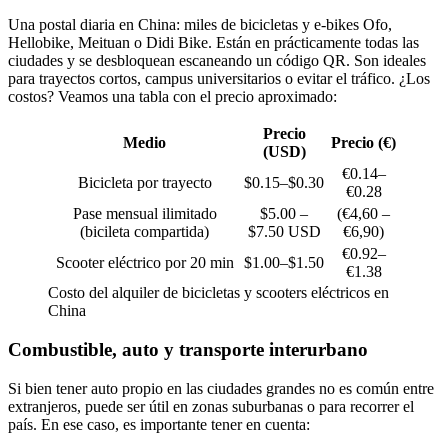
Una postal diaria en China: miles de bicicletas y e-bikes Ofo,
Hellobike, Meituan o Didi Bike. Están en prácticamente todas las
ciudades y se desbloquean escaneando un código QR. Son ideales
para trayectos cortos, campus universitarios o evitar el tráfico. ¿Los
costos? Veamos una tabla con el precio aproximado:
Precio
Medio
Precio (€)
(USD)
€0.14–
Bicicleta por trayecto
$0.15–$0.30
€0.28
Pase mensual ilimitado
$5.00 –
(€4,60 –
(bicileta compartida)
$7.50 USD
€6,90)
€0.92–
Scooter eléctrico por 20 min
$1.00–$1.50
€1.38
Costo del alquiler de bicicletas y scooters eléctricos en
China
Combustible, auto y transporte interurbano
Si bien tener auto propio en las ciudades grandes no es común entre
extranjeros, puede ser útil en zonas suburbanas o para recorrer el
país. En ese caso, es importante tener en cuenta: