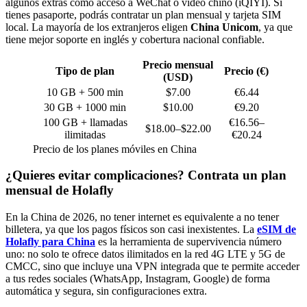
algunos extras como acceso a WeChat o video chino (iQIYI). Si
tienes pasaporte, podrás contratar un plan mensual y tarjeta SIM
local. La mayoría de los extranjeros eligen
China Unicom
, ya que
tiene mejor soporte en inglés y cobertura nacional confiable.
Precio mensual
Tipo de plan
Precio (€)
(USD)
10 GB + 500 min
$7.00
€6.44
30 GB + 1000 min
$10.00
€9.20
100 GB + llamadas
€16.56–
$18.00–$22.00
ilimitadas
€20.24
Precio de los planes móviles en China
¿Quieres evitar complicaciones? Contrata un plan
mensual de Holafly
En la China de 2026, no tener internet es equivalente a no tener
billetera, ya que los pagos físicos son casi inexistentes. La
eSIM de
Holafly para China
es la herramienta de supervivencia número
uno: no solo te ofrece datos ilimitados en la red 4G LTE y 5G de
CMCC, sino que incluye una VPN integrada que te permite acceder
a tus redes sociales (WhatsApp, Instagram, Google) de forma
automática y segura, sin configuraciones extra.