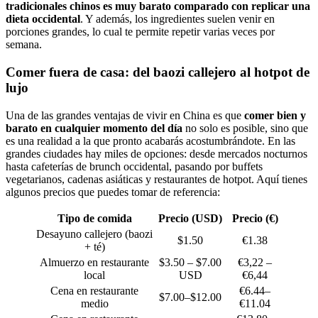
tradicionales chinos es muy barato comparado con replicar una
dieta occidental
. Y además, los ingredientes suelen venir en
porciones grandes, lo cual te permite repetir varias veces por
semana.
Comer fuera de casa: del baozi callejero al hotpot de
lujo
Una de las grandes ventajas de vivir en China es que
comer bien y
barato en cualquier momento del día
no solo es posible, sino que
es una realidad a la que pronto acabarás acostumbrándote. En las
grandes ciudades hay miles de opciones: desde mercados nocturnos
hasta cafeterías de brunch occidental, pasando por buffets
vegetarianos, cadenas asiáticas y restaurantes de hotpot. Aquí tienes
algunos precios que puedes tomar de referencia:
Tipo de comida
Precio (USD)
Precio (€)
Desayuno callejero (baozi
$1.50
€1.38
+ té)
Almuerzo en restaurante
$3.50 – $7.00
€3,22 –
local
USD
€6,44
Cena en restaurante
€6.44–
$7.00–$12.00
medio
€11.04