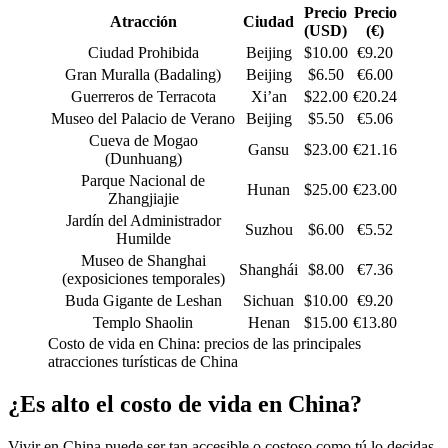
Precio
Precio
Atracción
Ciudad
(USD)
(€)
Ciudad Prohibida
Beijing
$10.00
€9.20
Gran Muralla (Badaling)
Beijing
$6.50
€6.00
Guerreros de Terracota
Xi’an
$22.00
€20.24
Museo del Palacio de Verano
Beijing
$5.50
€5.06
Cueva de Mogao
Gansu
$23.00
€21.16
(Dunhuang)
Parque Nacional de
Hunan
$25.00
€23.00
Zhangjiajie
Jardín del Administrador
Suzhou
$6.00
€5.52
Humilde
Museo de Shanghai
Shanghái
$8.00
€7.36
(exposiciones temporales)
Buda Gigante de Leshan
Sichuan
$10.00
€9.20
Templo Shaolin
Henan
$15.00
€13.80
Costo de vida en China: precios de las principales
atracciones turísticas de China
¿Es alto el costo de vida en China?
Vivir en China puede ser tan accesible o costoso como tú lo decidas.