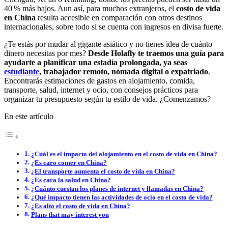
40 % más bajos. Aun así, para muchos extranjeros, el
costo de vida
en China
resulta accesible en comparación con otros destinos
internacionales, sobre todo si se cuenta con ingresos en divisa fuerte.
¿Te estás por mudar al gigante asiático y no tienes idea de cuánto
dinero necesitas por mes?
Desde Holafly te traemos una guía para
ayudarte a planificar una estadía prolongada, ya seas
estudiante
, trabajador remoto, nómada digital o expatriado
.
Encontrarás estimaciones de gastos en alojamiento, comida,
transporte, salud, internet y ocio, con consejos prácticos para
organizar tu presupuesto según tu estilo de vida. ¿Comenzamos?
En este artículo
¿Cuál es el impacto del alojamiento en el costo de vida en China?
¿Es caro comer en China?
¿El transporte aumenta el costo de vida en China?
¿Es cara la salud en China?
¿Cuánto cuestan los planes de internet y llamadas en China?
¿Qué impacto tienen las actividades de ocio en el costo de vida?
¿Es alto el costo de vida en China?
Plans that may interest you