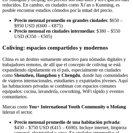
reducidos. En cambio, en ciudades como Xi’an o Kunming, es
posible encontrar estudios cómodos por la mitad del precio.
Precio mensual promedio en grandes ciudades
: $650 –
$950 USD (€600 – €875)
Precio mensual en ciudades intermedias
: $380 – $550
USD (€350 – €505)
Coliving: espacios compartidos y modernos
China es un destino sumamente atractivo para nómadas digitales y
trabajadores remotos, de allí que el concepto de coliving se está
expandiendo rápidamente en el país, especialmente en ciudades
como
Shenzhen, Hangzhou y Chengdu
, donde hay comunidades
de viajeros internacionales, estudiantes y expatriados jóvenes. Aquí
las habitaciones privadas se combinan con espacios comunes
equipados: cocina, lavandería, coworking, WiFi rápido y eventos
comunitarios.
Marcas como
You+ International Youth Community o Mofang
lideran el sector.
Precio mensual promedio de una habitación privada
:
$450 – $750 USD (€415 – €690). Incluye internet, limpieza
semanal, electricidad y agua. En ciudades intermedias el