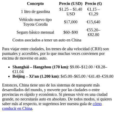
Concepto
Precio (USD)
Precio (€)
$1.25 – $1.40
€1,15 –
1 litro de gasolina
USD
€1,29
Vehículo nuevo tipo
$17,000
€15,640
Toyota Corolla
€55.20–
Seguro básico mensual
$60–$90
€82.80
Costos asociados a tener un auto en China
Para viajar entre ciudades, los trenes de alta velocidad (CRH) son
puntuales y accesibles, por lo que muchas veces convienen por
encima de moverse en auto.
Shanghái – Hangzhou (170 km)
: $9.00–$12.00 / €8.28–
€11.04
Beijing – Xi’an (1.200 km)
: $45.00–$65.00 / €41.40–€59.80
Entonces, China tiene uno de los sistemas de transporte más
desarrollados del mundo, y moverte por las ciudades o entre
provincias es rápido y económico. Si piensas vivir en una ciudad
grande, no necesitarás auto en absoluto. De todos modos, si quieres
saber más al respecto, te sugerimos leer nuestra guía de
cómo
conducir en China
.