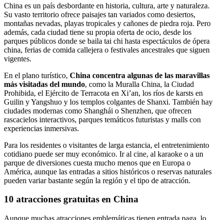
China es un país desbordante en historia, cultura, arte y naturaleza.
Su vasto territorio ofrece paisajes tan variados como desiertos,
montañas nevadas, playas tropicales y cañones de piedra roja. Pero
además, cada ciudad tiene su propia oferta de ocio, desde los
parques públicos donde se baila tai chi hasta espectáculos de ópera
china, ferias de comida callejera o festivales ancestrales que siguen
vigentes.
En el plano turístico,
China concentra algunas de las maravillas
más visitadas del mundo
, como la Muralla China, la Ciudad
Prohibida, el Ejército de Terracota en Xi’an, los ríos de karsts en
Guilin y Yangshuo y los templos colgantes de Shanxi. También hay
ciudades modernas como Shanghái o Shenzhen, que ofrecen
rascacielos interactivos, parques temáticos futuristas y malls con
experiencias inmersivas.
Para los residentes o visitantes de larga estancia, el entretenimiento
cotidiano puede ser muy económico. Ir al cine, al karaoke o a un
parque de diversiones cuesta mucho menos que en Europa o
América, aunque las entradas a sitios históricos o reservas naturales
pueden variar bastante según la región y el tipo de atracción.
10 atracciones gratuitas en China
Aunque muchas atracciones emblemáticas tienen entrada paga, lo