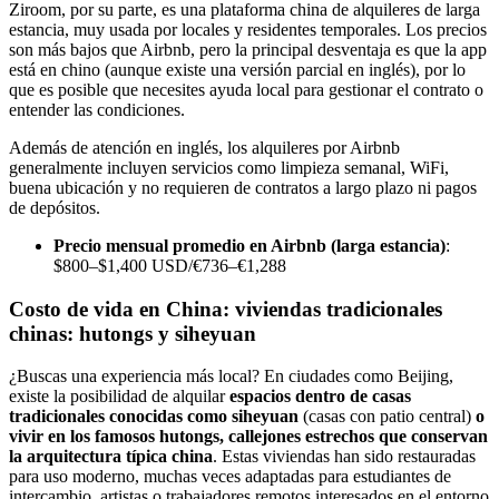
Ziroom, por su parte, es una plataforma china de alquileres de larga
estancia, muy usada por locales y residentes temporales. Los precios
son más bajos que Airbnb, pero la principal desventaja es que la app
está en chino (aunque existe una versión parcial en inglés), por lo
que es posible que necesites ayuda local para gestionar el contrato o
entender las condiciones.
Además de atención en inglés, los alquileres por Airbnb
generalmente incluyen servicios como limpieza semanal, WiFi,
buena ubicación y no requieren de contratos a largo plazo ni pagos
de depósitos.
Precio mensual promedio en Airbnb (larga estancia)
:
$800–$1,400 USD/€736–€1,288
Costo de vida en China: viviendas tradicionales
chinas: hutongs y siheyuan
¿Buscas una experiencia más local? En ciudades como Beijing,
existe la posibilidad de alquilar
espacios dentro de casas
tradicionales conocidas como siheyuan
(casas con patio central)
o
vivir en los famosos hutongs, callejones estrechos que conservan
la arquitectura típica china
. Estas viviendas han sido restauradas
para uso moderno, muchas veces adaptadas para estudiantes de
intercambio, artistas o trabajadores remotos interesados en el entorno