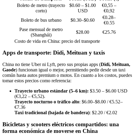
Boleto de metro (trayecto
$0.60 – $1.00
€0,55 –
corto)
USD
€0,92
€0.28–
Boleto de bus urbano
$0.30–$0.60
€0.55
Pase mensual de metro
$28.00
€25.76
(Shanghái)
Costo de vida en China: precio del transporte
Apps de transporte: Didi, Meituan y taxis
China no tiene Uber ni Lyft, pero sus propias apps (
Didi, Meituan,
Gaode
) funcionan igual o mejor, permitiendo pedir desde un taxi
común hasta autos premium o motos. En cuanto a los costos, puedes
tomar estos precios como referencia:
Trayecto urbano estándar (5–6 km):
$3.50 – $6.00 USD
(€3,22 – €5,52).
Trayecto nocturno o tráfico alto
: $6.00–$8.00 / €5.52–
€7.36
Taxi tradicional (bajada de bandera)
: $2.20 / €2.02
Bicicletas y scooters eléctricos compartidos: una
forma económica de moverse en China