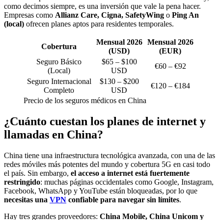
como decimos siempre, es una inversión que vale la pena hacer.
Empresas como
Allianz Care, Cigna, SafetyWing
o
Ping An
(local)
ofrecen planes aptos para residentes temporales.
Mensual 2026
Mensual 2026
Cobertura
(USD)
(EUR)
Seguro Básico
$65 – $100
€60 – €92
(Local)
USD
Seguro Internacional
$130 – $200
€120 – €184
Completo
USD
Precio de los seguros médicos en China
¿Cuánto cuestan los planes de internet y
llamadas en China?
China tiene una infraestructura tecnológica avanzada, con una de las
redes móviles más potentes del mundo y cobertura 5G en casi todo
el país. Sin embargo,
el acceso a internet está fuertemente
restringido
: muchas páginas occidentales como Google, Instagram,
Facebook, WhatsApp y YouTube están bloqueadas, por lo que
necesitas una
VPN
confiable para navegar sin límites
.
Hay tres grandes proveedores:
China Mobile, China Unicom y