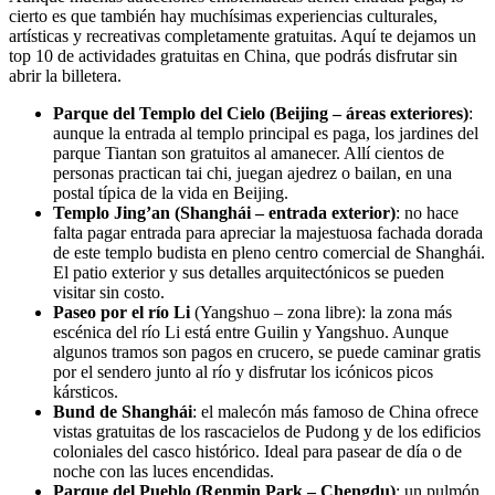
cierto es que también hay muchísimas experiencias culturales,
artísticas y recreativas completamente gratuitas. Aquí te dejamos un
top 10 de actividades gratuitas en China, que podrás disfrutar sin
abrir la billetera.
Parque del Templo del Cielo (Beijing – áreas exteriores)
:
aunque la entrada al templo principal es paga, los jardines del
parque Tiantan son gratuitos al amanecer. Allí cientos de
personas practican tai chi, juegan ajedrez o bailan, en una
postal típica de la vida en Beijing.
Templo Jing’an (Shanghái – entrada exterior)
: no hace
falta pagar entrada para apreciar la majestuosa fachada dorada
de este templo budista en pleno centro comercial de Shanghái.
El patio exterior y sus detalles arquitectónicos se pueden
visitar sin costo.
Paseo por el río Li
(Yangshuo – zona libre): la zona más
escénica del río Li está entre Guilin y Yangshuo. Aunque
algunos tramos son pagos en crucero, se puede caminar gratis
por el sendero junto al río y disfrutar los icónicos picos
kársticos.
Bund de Shanghái
: el malecón más famoso de China ofrece
vistas gratuitas de los rascacielos de Pudong y de los edificios
coloniales del casco histórico. Ideal para pasear de día o de
noche con las luces encendidas.
Parque del Pueblo (Renmin Park – Chengdu)
: un pulmón