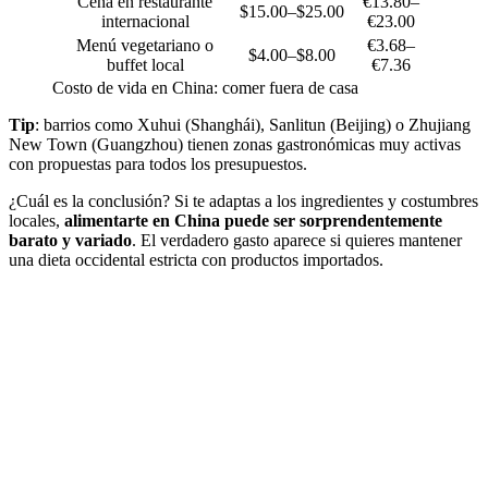
Cena en restaurante
€13.80–
$15.00–$25.00
internacional
€23.00
Menú vegetariano o
€3.68–
$4.00–$8.00
buffet local
€7.36
Costo de vida en China: comer fuera de casa
Tip
: barrios como Xuhui (Shanghái), Sanlitun (Beijing) o Zhujiang
New Town (Guangzhou) tienen zonas gastronómicas muy activas
con propuestas para todos los presupuestos.
¿Cuál es la conclusión? Si te adaptas a los ingredientes y costumbres
locales,
alimentarte en China puede ser sorprendentemente
barato y variado
. El verdadero gasto aparece si quieres mantener
una dieta occidental estricta con productos importados.