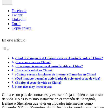
Facebook
Twitter
LinkedIn
Email
Copia enlace
En este artículo
¿Cuál es el impacto del alojamiento en el costo de vida en China?
¿Es caro comer en China?
¿El transporte aumenta el costo de vida en China?
¿Es cara la salud en China?
¿Cuánto cuestan los planes de internet y llamadas en China?
¿Qué impacto tienen las actividades de ocio en el costo de vida?
¿Es alto el costo de vida en China?
Plans that may interest you
China es un país de contrastes, y eso se refleja también en su costo
de vida. No es lo mismo instalarse en el corazón de Shanghái,
Beijing o Shenzhen que vivir en ciudades intermedias como
Chengdu, Xi’an o Kunming, donde los precios pueden ser hasta un