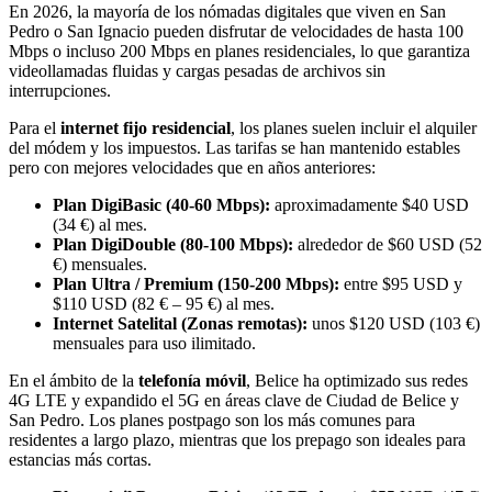
En 2026, la mayoría de los nómadas digitales que viven en San
Pedro o San Ignacio pueden disfrutar de velocidades de hasta 100
Mbps o incluso 200 Mbps en planes residenciales, lo que garantiza
videollamadas fluidas y cargas pesadas de archivos sin
interrupciones.
Para el
internet fijo residencial
, los planes suelen incluir el alquiler
del módem y los impuestos. Las tarifas se han mantenido estables
pero con mejores velocidades que en años anteriores:
Plan DigiBasic (40-60 Mbps):
aproximadamente $40 USD
(34 €) al mes.
Plan DigiDouble (80-100 Mbps):
alrededor de $60 USD (52
€) mensuales.
Plan Ultra / Premium (150-200 Mbps):
entre $95 USD y
$110 USD (82 € – 95 €) al mes.
Internet Satelital (Zonas remotas):
unos $120 USD (103 €)
mensuales para uso ilimitado.
En el ámbito de la
telefonía móvil
, Belice ha optimizado sus redes
4G LTE y expandido el 5G en áreas clave de Ciudad de Belice y
San Pedro. Los planes postpago son los más comunes para
residentes a largo plazo, mientras que los prepago son ideales para
estancias más cortas.