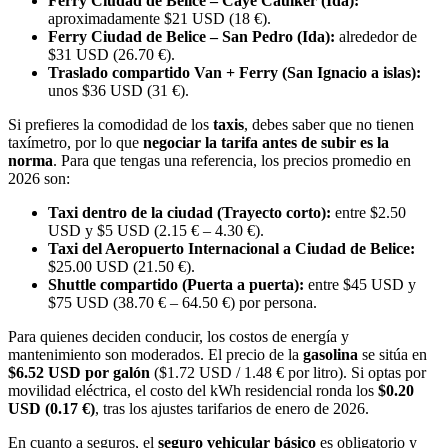
Ferry Ciudad de Belice – Caye Caulker (Ida):
aproximadamente $21 USD (18 €).
Ferry Ciudad de Belice – San Pedro (Ida):
alrededor de
$31 USD (26.70 €).
Traslado compartido Van + Ferry (San Ignacio a islas):
unos $36 USD (31 €).
Si prefieres la comodidad de los
taxis
, debes saber que no tienen
taxímetro, por lo que
negociar la tarifa antes de subir es la
norma
. Para que tengas una referencia, los precios promedio en
2026 son:
Taxi dentro de la ciudad (Trayecto corto):
entre $2.50
USD y $5 USD (2.15 € – 4.30 €).
Taxi del Aeropuerto Internacional a Ciudad de Belice:
$25.00 USD (21.50 €).
Shuttle compartido (Puerta a puerta):
entre $45 USD y
$75 USD (38.70 € – 64.50 €) por persona.
Para quienes deciden conducir, los costos de energía y
mantenimiento son moderados. El precio de la
gasolina
se sitúa en
$6.52 USD por galón
($1.72 USD / 1.48 € por litro). Si optas por
movilidad eléctrica, el costo del kWh residencial ronda los
$0.20
USD (0.17 €)
, tras los ajustes tarifarios de enero de 2026.
En cuanto a seguros, el
seguro vehicular básico
es obligatorio y