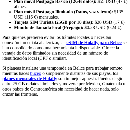
Plan móvil Postpago Básico (12GB datos):
$55 USD (47 €)
al mes.
Plan móvil Postpago Ilimitado (Datos, voz y texto):
$135
USD (116 €) mensuales.
Tarjeta SIM Turista (25GB por 10 días):
$20 USD (17 €).
Minuto de llamada local (Prepago):
$0.28 USD (0.24 €).
Para quienes prefieren evitar los trámites locales o necesitan
conexión inmediata al aterrizar, las
eSIM de Holafly para Belice
se
han consolidado como una herramienta indispensable. Ofrece la
ventaja de datos ilimitados sin necesidad de un número de
identificación local (CPF o similar).
Si planeas instalarte una temporada en Belice para trabajar remoto
mientras haces
buceo
o simplemente disfrutas de sus playas, los
planes mensuales de Holafly
son tu mejor apuesta. Puedes elegir
entre 25 GB o datos ilimitados y moverte por México, Guatemala u
otros países de Centroamérica sin necesidad de hacer nada, solo
cruzar las fronteras.