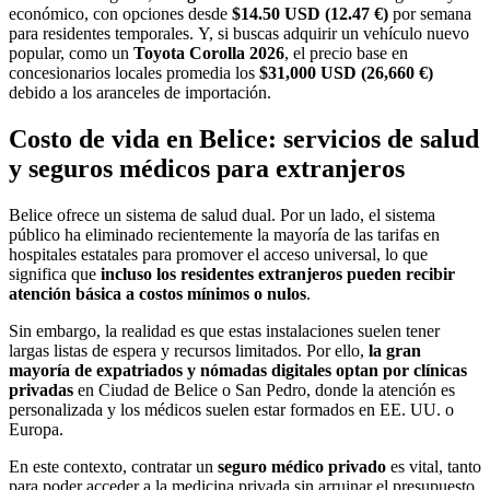
económico, con opciones desde
$14.50 USD (12.47 €)
por semana
para residentes temporales. Y, si buscas adquirir un vehículo nuevo
popular, como un
Toyota Corolla 2026
, el precio base en
concesionarios locales promedia los
$31,000 USD (26,660 €)
debido a los aranceles de importación.
Costo de vida en Belice: servicios de salud
y seguros médicos para extranjeros
Belice ofrece un sistema de salud dual. Por un lado, el sistema
público ha eliminado recientemente la mayoría de las tarifas en
hospitales estatales para promover el acceso universal, lo que
significa que
incluso los residentes extranjeros pueden recibir
atención básica a costos mínimos o nulos
.
Sin embargo, la realidad es que estas instalaciones suelen tener
largas listas de espera y recursos limitados. Por ello,
la gran
mayoría de expatriados y nómadas digitales optan por clínicas
privadas
en Ciudad de Belice o San Pedro, donde la atención es
personalizada y los médicos suelen estar formados en EE. UU. o
Europa.
En este contexto, contratar un
seguro médico privado
es vital, tanto
para poder acceder a la medicina privada sin arruinar el presupuesto