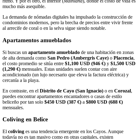
ritmo. Y por el otro, el interior (
Mainland
), donde el costo de vida es
mucho más asequible.
La demanda de nómadas digitales ha impulsado la construcción de
condominios modernos, pero la brecha de precios entre vivir frente
al arrecife de coral o en la selva sigue siendo notable.
Apartamentos amueblados
Si buscas un
apartamento amueblado
de una habitación en zonas
de alta demanda como
San Pedro (Ambergris Caye)
o
Placencia
,
el costo promedio se sitúa entre
$1,100 USD (946 €)
y
$1,500 USD
(1,290 €)
mensuales. Estas unidades suelen contar con aire
acondicionado (un lujo necesario que eleva la factura eléctrica) y
cercanía a la playa.
En contraste, en el
Distrito de Cayo (San Ignacio)
o en
Corozal
,
puedes encontrar apartamentos encantadores o casas de estilo
beliceño por tan solo
$450 USD (387 €)
a
$800 USD (688 €)
mensuales.
Coliving en Belice
El
coliving
es una tendencia emergente en los Cayos. Aunque
todavía no es tan masivo como en otras capitales, existen