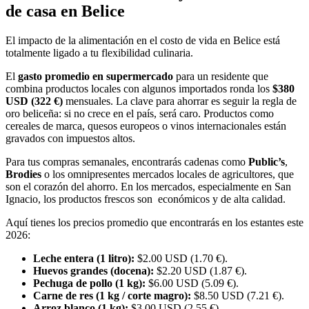
de casa en Belice
El impacto de la alimentación en el costo de vida en Belice está
totalmente ligado a tu flexibilidad culinaria.
El
gasto promedio en supermercado
para un residente que
combina productos locales con algunos importados ronda los
$380
USD (322 €)
mensuales. La clave para ahorrar es seguir la regla de
oro beliceña: si no crece en el país, será caro. Productos como
cereales de marca, quesos europeos o vinos internacionales están
gravados con impuestos altos.
Para tus compras semanales, encontrarás cadenas como
Public’s
,
Brodies
o los omnipresentes mercados locales de agricultores, que
son el corazón del ahorro. En los mercados, especialmente en San
Ignacio, los productos frescos son económicos y de alta calidad.
Aquí tienes los precios promedio que encontrarás en los estantes este
2026:
Leche entera (1 litro):
$2.00 USD (1.70 €).
Huevos grandes (docena):
$2.20 USD (1.87 €).
Pechuga de pollo (1 kg):
$6.00 USD (5.09 €).
Carne de res (1 kg / corte magro):
$8.50 USD (7.21 €).
Arroz blanco (1 kg):
$3.00 USD (2.55 €).