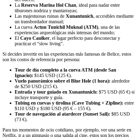
La
Reserva Marina Hol Chan
, ideal para nadar entre
tiburones nodriza y mantarrayas;
Las majestuosas ruinas de
Xunantunich
, accesibles mediante
un transbordador manual;
La cueva
Actun Tunichil Muknal (ATM)
, una de las
experiencias arqueológicas más intensas del mundo;
El
Cayo Caulker
, el lugar perfecto para desconectar y
practicar el “slow living”.
Si decides invertir en las experiencias más famosas de Belice, estos
son los costos de referencia por persona:
Tour de día completo a la cueva ATM (desde San
Ignacio):
$145 USD (125 €).
Vuelo panorámico sobre el Blue Hole (1 hora):
alrededor
de $250 USD (215 €).
Entrada y tour guiado en Xunantunich:
$75 USD (65 €) si
incluye transporte y guía.
Tubing en cuevas y tirolina (Cave Tubing + Zipline):
entre
$110 USD y $180 USD (95 € – 155 €).
Tour de navegación al atardecer (Sunset Sail):
$85 USD
(73 €).
Para tus momentos de ocio cotidiano, por ejemplo, ver una serie en
Netflix, ir a un gimnasio o una salida al cine, estos son los precios