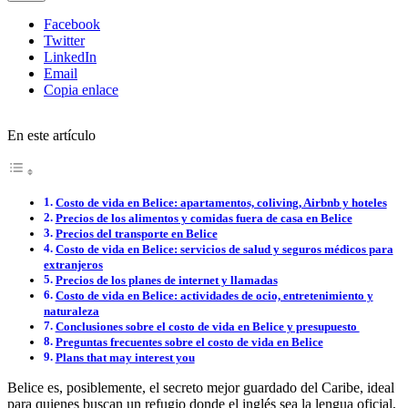
Facebook
Twitter
LinkedIn
Email
Copia enlace
En este artículo
Costo de vida en Belice: apartamentos, coliving, Airbnb y hoteles
Precios de los alimentos y comidas fuera de casa en Belice
Precios del transporte en Belice
Costo de vida en Belice: servicios de salud y seguros médicos para
extranjeros
Precios de los planes de internet y llamadas
Costo de vida en Belice: actividades de ocio, entretenimiento y
naturaleza
Conclusiones sobre el costo de vida en Belice y presupuesto
Preguntas frecuentes sobre el costo de vida en Belice
Plans that may interest you
Belice es, posiblemente, el secreto mejor guardado del Caribe, ideal
para quienes buscan un refugio donde el inglés sea la lengua oficial,