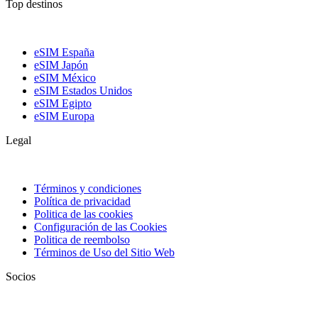
Top destinos
eSIM España
eSIM Japón
eSIM México
eSIM Estados Unidos
eSIM Egipto
eSIM Europa
Legal
Términos y condiciones
Política de privacidad
Politica de las cookies
Configuración de las Cookies
Politica de reembolso
Términos de Uso del Sitio Web
Socios