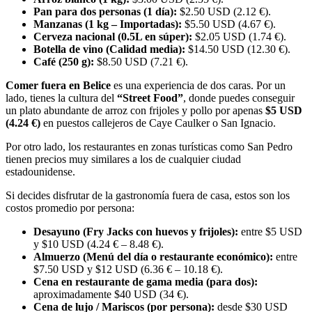
Pan para dos personas (1 día):
$2.50 USD (2.12 €).
Manzanas (1 kg – Importadas):
$5.50 USD (4.67 €).
Cerveza nacional (0.5L en súper):
$2.05 USD (1.74 €).
Botella de vino (Calidad media):
$14.50 USD (12.30 €).
Café (250 g):
$8.50 USD (7.21 €).
Comer fuera en Belice
es una experiencia de dos caras. Por un
lado, tienes la cultura del
“Street Food”
, donde puedes conseguir
un plato abundante de arroz con frijoles y pollo por apenas
$5 USD
(4.24 €)
en puestos callejeros de Caye Caulker o San Ignacio.
Por otro lado, los restaurantes en zonas turísticas como San Pedro
tienen precios muy similares a los de cualquier ciudad
estadounidense.
Si decides disfrutar de la gastronomía fuera de casa, estos son los
costos promedio por persona:
Desayuno (Fry Jacks con huevos y frijoles):
entre $5 USD
y $10 USD (4.24 € – 8.48 €).
Almuerzo (Menú del día o restaurante económico):
entre
$7.50 USD y $12 USD (6.36 € – 10.18 €).
Cena en restaurante de gama media (para dos):
aproximadamente $40 USD (34 €).
Cena de lujo / Mariscos (por persona):
desde $30 USD