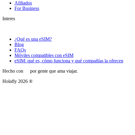
Afiliados
For Business
Interes
¿Qué es una eSIM?
Blog
FAQs
Móviles compatibles con eSIM
eSIM: qué es, cómo funciona y qué compañías la ofrecen
Hecho con
por gente que ama viajar.
Holafly 2026 ®