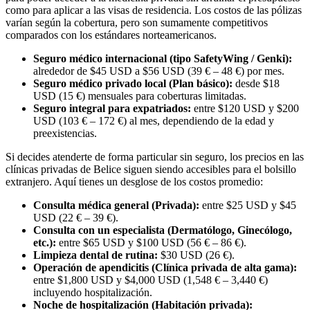
como para aplicar a las visas de residencia. Los costos de las pólizas
varían según la cobertura, pero son sumamente competitivos
comparados con los estándares norteamericanos.
Seguro médico internacional (tipo SafetyWing / Genki):
alrededor de $45 USD a $56 USD (39 € – 48 €) por mes.
Seguro médico privado local (Plan básico):
desde $18
USD (15 €) mensuales para coberturas limitadas.
Seguro integral para expatriados:
entre $120 USD y $200
USD (103 € – 172 €) al mes, dependiendo de la edad y
preexistencias.
Si decides atenderte de forma particular sin seguro, los precios en las
clínicas privadas de Belice siguen siendo accesibles para el bolsillo
extranjero. Aquí tienes un desglose de los costos promedio:
Consulta médica general (Privada):
entre $25 USD y $45
USD (22 € – 39 €).
Consulta con un especialista (Dermatólogo, Ginecólogo,
etc.):
entre $65 USD y $100 USD (56 € – 86 €).
Limpieza dental de rutina:
$30 USD (26 €).
Operación de apendicitis (Clínica privada de alta gama):
entre $1,800 USD y $4,000 USD (1,548 € – 3,440 €)
incluyendo hospitalización.
Noche de hospitalización (Habitación privada):