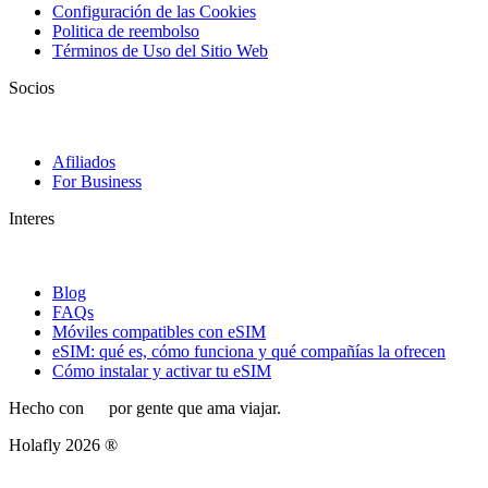
Configuración de las Cookies
Politica de reembolso
Términos de Uso del Sitio Web
Socios
Afiliados
For Business
Interes
Blog
FAQs
Móviles compatibles con eSIM
eSIM: qué es, cómo funciona y qué compañías la ofrecen
Cómo instalar y activar tu eSIM
Hecho con
por gente que ama viajar.
Holafly 2026 ®