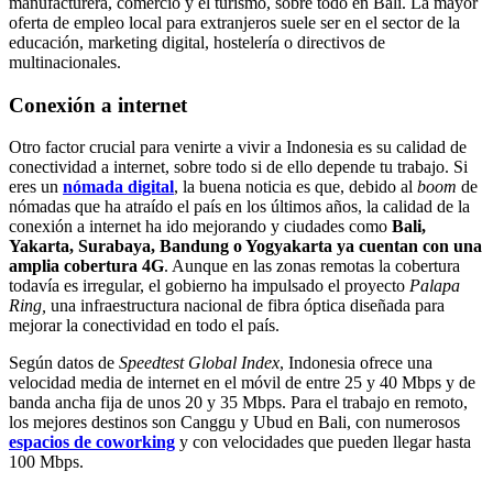
manufacturera, comercio y el turismo, sobre todo en Bali. La mayor
oferta de empleo local para extranjeros suele ser en el sector de la
educación, marketing digital, hostelería o directivos de
multinacionales.
Conexión a internet
Otro factor crucial para venirte a vivir a Indonesia es su calidad de
conectividad a internet, sobre todo si de ello depende tu trabajo. Si
eres un
nómada digital
, la buena noticia es que, debido al
boom
de
nómadas que ha atraído el país en los últimos años, la calidad de la
conexión a internet ha ido mejorando y ciudades como
Bali,
Yakarta, Surabaya, Bandung o Yogyakarta ya cuentan con una
amplia cobertura 4G
. Aunque en las zonas remotas la cobertura
todavía es irregular, el gobierno ha impulsado el proyecto
Palapa
Ring,
una infraestructura nacional de fibra óptica diseñada para
mejorar la conectividad en todo el país.
Según datos de
Speedtest Global Index
, Indonesia ofrece una
velocidad media de internet en el móvil de entre 25 y 40 Mbps y de
banda ancha fija de unos 20 y 35 Mbps. Para el trabajo en remoto,
los mejores destinos son Canggu y Ubud en Bali, con numerosos
espacios de coworking
y con velocidades que pueden llegar hasta
100 Mbps.