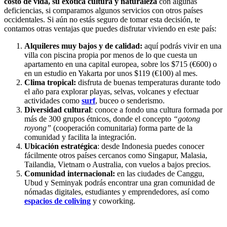
costo de vida, su exótica cultura y naturaleza
con algunas
deficiencias, si comparamos algunos servicios con otros países
occidentales. Si aún no estás seguro de tomar esta decisión, te
contamos otras ventajas que puedes disfrutar viviendo en este país:
Alquileres muy bajos y de calidad:
aquí podrás vivir en una
villa con piscina propia por menos de lo que cuesta un
apartamento en una capital europea, sobre los $715 (€600) o
en un estudio en Yakarta por unos $119 (€100) al mes.
Clima tropical:
disfruta de buenas temperaturas durante todo
el año para explorar playas, selvas, volcanes y efectuar
actividades como
surf
, buceo o senderismo.
Diversidad cultural
: conoce a fondo una cultura formada por
más de 300 grupos étnicos, donde el concepto
“gotong
royong”
(cooperación comunitaria) forma parte de la
comunidad y facilita la integración.
Ubicación estratégica
: desde Indonesia puedes conocer
fácilmente otros países cercanos como Singapur, Malasia,
Tailandia, Vietnam o Australia, con vuelos a bajos precios.
Comunidad internacional:
en las ciudades de Canggu,
Ubud y Seminyak podrás encontrar una gran comunidad de
nómadas digitales, estudiantes y emprendedores, así como
espacios de coliving
y coworking.