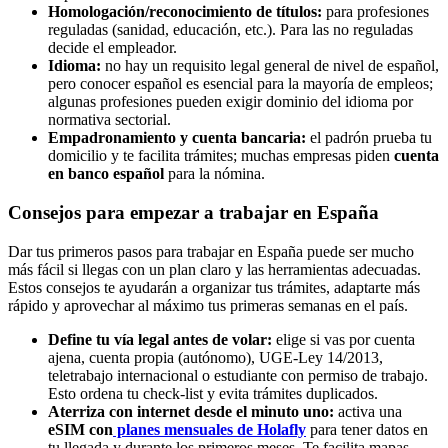
Homologación/reconocimiento de títulos:
para profesiones
reguladas (sanidad, educación, etc.). Para las no reguladas
decide el empleador.
Idioma:
no hay un requisito legal general de nivel de español,
pero conocer español es esencial para la mayoría de empleos;
algunas profesiones pueden exigir dominio del idioma por
normativa sectorial.
Empadronamiento y cuenta bancaria:
el padrón prueba tu
domicilio y te facilita trámites; muchas empresas piden
cuenta
en banco español
para la nómina.
Consejos para empezar a trabajar en España
Dar tus primeros pasos para trabajar en España puede ser mucho
más fácil si llegas con un plan claro y las herramientas adecuadas.
Estos consejos te ayudarán a organizar tus trámites, adaptarte más
rápido y aprovechar al máximo tus primeras semanas en el país.
Define tu vía legal antes de volar:
elige si vas por cuenta
ajena, cuenta propia (autónomo), UGE‑Ley 14/2013,
teletrabajo internacional o estudiante con permiso de trabajo.
Esto ordena tu check‑list y evita trámites duplicados.
Aterriza con internet desde el minuto uno:
activa una
eSIM con
planes mensuales de Holafly
para tener datos en
tu llegada y durante los primeros meses. Te facilita mapas,