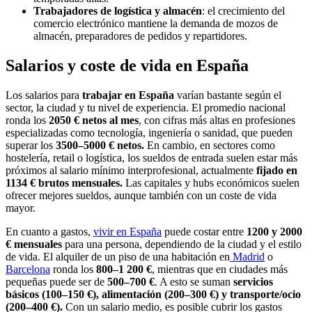
Trabajadores de logística y almacén
: el crecimiento del
comercio electrónico mantiene la demanda de mozos de
almacén, preparadores de pedidos y repartidores.
Salarios y coste de vida en España
Los salarios para
trabajar en España
varían bastante según el
sector, la ciudad y tu nivel de experiencia. El promedio nacional
ronda los
2050 € netos al mes
, con cifras más altas en profesiones
especializadas como tecnología, ingeniería o sanidad, que pueden
superar los
3500–5000 € netos.
En cambio, en sectores como
hostelería, retail o logística, los sueldos de entrada suelen estar más
próximos al salario mínimo interprofesional, actualmente
fijado en
1134 € brutos mensuales.
Las capitales y hubs económicos suelen
ofrecer mejores sueldos, aunque también con un coste de vida
mayor.
En cuanto a gastos,
vivir en España
puede costar entre
1200 y 2000
€ mensuales
para una persona, dependiendo de la ciudad y el estilo
de vida. El alquiler de un piso de una habitación en
Madrid
o
Barcelona
ronda los
800–1 200 €
, mientras que en ciudades más
pequeñas puede ser de
500–700 €
. A esto se suman
servicios
básicos (100–150 €), alimentación (200–300 €) y transporte/ocio
(200–400 €).
Con un salario medio, es posible cubrir los gastos