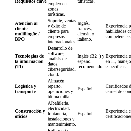
Requisitos clave
turísticas.
empleo en
zonas
turísticas.
Soporte, ventas
Atención al
Inglés,
y éxito de
Experiencia p
cliente
francés,
cliente para
habilidades c
multilingüe /
alemán o
empresas
competencias 
BPO
italiano.
internacionales.
Desarrollo de
software,
Tecnologías de
Inglés (B2+) y
Experiencia t
análisis de
la información
español
en IT, manejo
datos,
(TI)
recomendado.
específicas.
ciberseguridad,
cloud.
Almacén,
Logística y
reparto,
Certificados d
Español
transporte
operaciones y
carnet de cond
última milla.
Albañilería,
electricidad,
Construcción y
Experiencia e
fontanería,
Español
oficios
certificacione
instalaciones y
mantenimiento.
Enfermería,