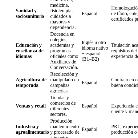
medicina,
Homologación
Sanidad y
fisioterapia,
Español
de título, col
sociosanitario
cuidados a
certificados p
mayores y
dependencia.
Docencia en
colegios,
Inglés u otro
Educación y
academias y
Titulación ac
idioma nativo
enseñanza de
programas
requisitos del
+ español
idiomas
oficiales como
experiencia d
(B1–B2)
Auxiliares de
Conversación.
Recolección y
Agricultura de
manipulado en
Contrato en 
Español
temporada
campañas
buena condici
agrícolas.
Tiendas y
comercios de
Ventas y retail
Español
Experiencia e
diferentes
cliente y mane
sectores.
Producción,
Industria y
mantenimiento
PRL, experie
Español
agroalimentario
y procesado de
producción o 
alimentos.