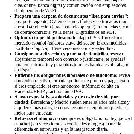
citas online, banca digital y comunicación con empleadores
sin depender de Wi‑Fi.
Prepara una carpeta de documentos “lista para enviar”:
pasaporte vigente, CV en español, títulos y certificados (con
apostilla/traducción jurada cuando aplique), referencias y carta
de oferta/contrato si ya la tienes. Digitalízalos en PDF.
Optimiza tu perfil profesional:
adapta CV y LinkedIn al
mercado español (palabras clave del sector, logros medibles,
portfolio si aplica). Tiene versiones corta y extendida.
Consigue una dirección y prueba de domicilio:
reserva
alojamiento temporal con contrato o justificante; te ayudará
para empadronarte y para otros trámites habituales al trabajar
en España.
Entiende tus obligaciones laborales o de autónomo:
revisa
convenio colectivo, jornada, periodo de prueba y pagas extra
si eres empleado; si eres autónomo, infórmate de alta en
Hacienda/RETA, facturación e IVA.
Ajusta expectativas salariales y de coste de vida por
ciudad:
Barcelona y Madrid suelen tener salarios más altos y
alquileres más caros; en otras regiones el equilibrio puede ser
mejor para empezar.
Refuerza el idioma:
no siempre es obligatorio por ley, pero
el
español
(y a veces idiomas cooficiales o inglés) marca la
diferencia en entrevistas y en la integración diaria.