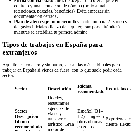
Firma con claridad:
antes de aceptar una oferta, pide el
contrato y una simulación de nómina (bruto anual,
retenciones, pagadas, beneficios). Evita empezar sin
documentación cerrada.
Plan de aterrizaje financiero:
lleva colchón para 2–3 meses
de gastos iniciales (fianza de alquiler, transporte, trámites)
mientras se estabiliza tu primera nómina.
Tipos de trabajos en España para
extranjeros
Aquí tienes, en claro y sin humo, las salidas más habituales para
trabajar en España si vienes de fuera, con lo que suele pedir cada
sector:
Idioma
Sector
Descripción
Requisitos c
recomendado
Hoteles,
restaurantes,
agencias de
Sector
Español (B1–
viajes y
Descripción
B2) + inglés u
transporte
Experiencia e
Idioma
otros idiomas
turístico. Gran
cliente, flexib
recomendado
en zonas
motor de