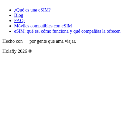
¿Qué es una eSIM?
Blog
FAQs
Móviles compatibles con eSIM
eSIM: qué es, cómo funciona y qué compañías la ofrecen
Hecho con
por gente que ama viajar.
Holafly 2026 ®