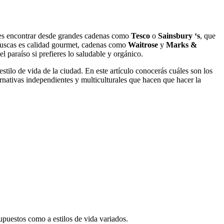
edes encontrar desde grandes cadenas como
Tesco
o
Sainsbury ‘s
, que
 buscas es calidad gourmet, cadenas como
Waitrose
y
Marks &
el paraíso si prefieres lo saludable y orgánico.
stilo de vida de la ciudad. En este artículo conocerás cuáles son los
ernativas independientes y multiculturales que hacen que hacer la
upuestos como a estilos de vida variados.