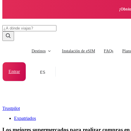
¡Obtén
Destinos
Instalación de eSIM
FAQs
Plan
Entrar
ES
Trustpilot
Expatriados
Los mejores supermercados para realizar compras en