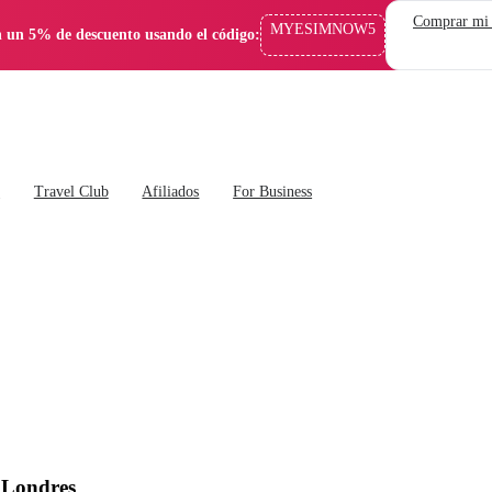
Comprar mi
MYESIMNOW5
 un 5% de descuento usando el código:
s
Travel Club
Afiliados
For Business
 Londres