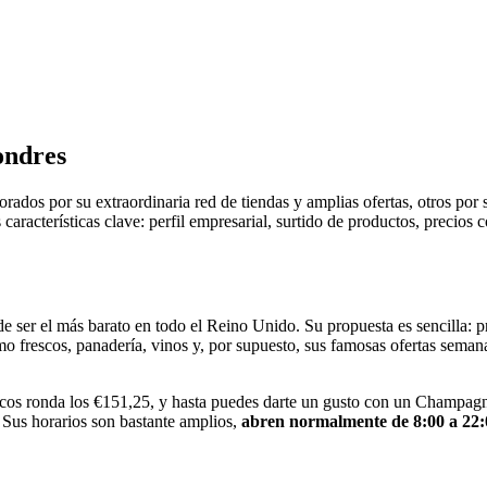
ondres
rados por su extraordinaria red de tiendas y amplias ofertas, otros po
aracterísticas clave: perfil empresarial, surtido de productos, precios c
ser el más barato en todo el Reino Unido. Su propuesta es sencilla: pre
o frescos, panadería, vinos y, por supuesto, sus famosas ofertas seman
sicos ronda los €151,25, y hasta puedes darte un gusto con un Champ
Sus horarios son bastante amplios,
abren normalmente de 8:00 a 22: