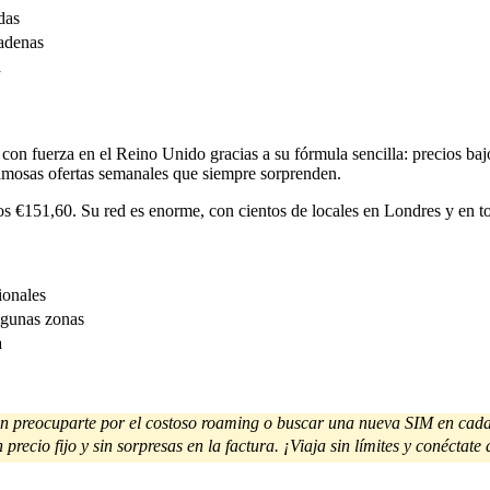
das
adenas
a
con fuerza en el Reino Unido gracias a su fórmula sencilla: precios ba
famosas ofertas semanales que siempre sorprenden.
s €151,60. Su red es enorme, con cientos de locales en Londres y en tod
ionales
lgunas zonas
a
 sin preocuparte por el costoso roaming o buscar una nueva SIM en cada
precio fijo y sin sorpresas en la factura. ¡Viaja sin límites y conéctat