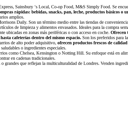
xpress, Sainsbury ‘s Local, Co-op Food, M&S Simply Food. Se encuentr
mpras rápidas: bebidas, snacks, pan, leche, productos básicos o
arios amplios.
rrisons Daily. Son un término medio entre las tiendas de conveniencia 
tículos de limpieza y alimentos envasados. Ideales para la compra sem
te ubicadas en zonas más periféricas o con acceso en coche.
Ofrecen t
 hasta cafeterías dentro del mismo espacio.
Son los preferidos para l
arrios de alto poder adquisitivo,
ofrecen productos frescos de calidad
 saludables o ingredientes especiales.
rios como Chelsea, Kensington o Notting Hill. Su enfoque está en alim
ontrar en cadenas tradicionales.
 o grandes que reflejan la multiculturalidad de Londres. Venden ingredi