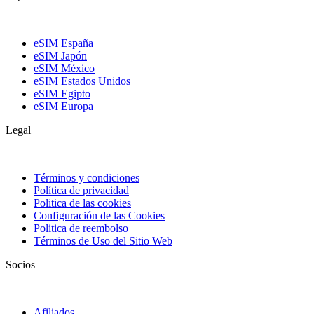
eSIM España
eSIM Japón
eSIM México
eSIM Estados Unidos
eSIM Egipto
eSIM Europa
Legal
Términos y condiciones
Política de privacidad
Politica de las cookies
Configuración de las Cookies
Politica de reembolso
Términos de Uso del Sitio Web
Socios
Afiliados