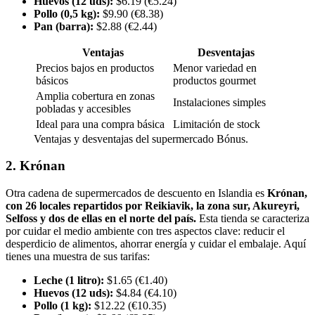
Huevos (12 uds):
$6.19 (€5.24)
Pollo (0,5 kg):
$9.90 (€8.38)
Pan (barra):
$2.88 (€2.44)
Ventajas
Desventajas
Precios bajos en productos
Menor variedad en
básicos
productos gourmet
Amplia cobertura en zonas
Instalaciones simples
pobladas y accesibles
Ideal para una compra básica
Limitación de stock
Ventajas y desventajas del supermercado Bónus.
2. Krónan
Otra cadena de supermercados de descuento en Islandia es
Krónan,
con 26 locales repartidos por Reikiavik, la zona sur, Akureyri,
Selfoss y dos de ellas en el norte del país.
Esta tienda se caracteriza
por cuidar el medio ambiente con tres aspectos clave: reducir el
desperdicio de alimentos, ahorrar energía y cuidar el embalaje. Aquí
tienes una muestra de sus tarifas:
Leche (1 litro):
$1.65 (€1.40)
Huevos (12 uds):
$4.84 (€4.10)
Pollo (1 kg):
$12.22 (€10.35)