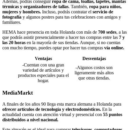
Además, podrás conseguir
ropa de cama, toallas, tapetes, mantas
térmicas y organizadores de tallas
. También,
ropa para niños,
mujeres y hombres.
Incluso, podrás contratar el
servicio de
fotografía
y algunos postres para tus celebraciones con amigos y
familiares.
HEMA hace presencia en toda Holanda con más de
700 sedes
, a las
que podrás asistir presencialmente a hacer tus compras entre las
7 y
las 20 horas
en la mayoría de sus tiendas. Aunque, si no cuentas
con mucho tiempo, puedes optar por hacer tus compras
vía online.
Ventajas
Desventajas
-Cuentan con una gran
-Algunos costos son
variedad de artículos y
ligeramente más altos
productos especiales para el
que otras tiendas.
hogar.
MediaMarkt
A finales de los años 90 llega esta marca alemana a Holanda para
ofrecer artículos de tecnología y electrodomésticos.
En la
actualidad cuenta con atención virtual y presencial con
55 puntos
distribuidos a nivel nacional.
Este almacén es el ideal para comprar
televisores, computadores,