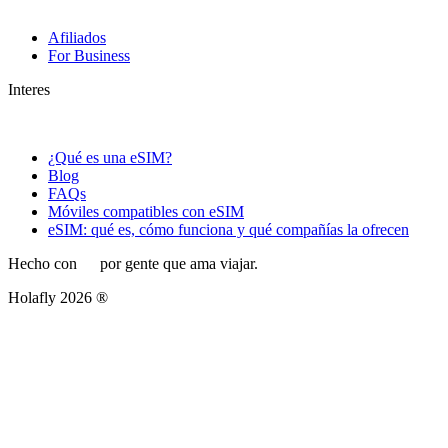
Afiliados
For Business
Interes
¿Qué es una eSIM?
Blog
FAQs
Móviles compatibles con eSIM
eSIM: qué es, cómo funciona y qué compañías la ofrecen
Hecho con
por gente que ama viajar.
Holafly 2026 ®