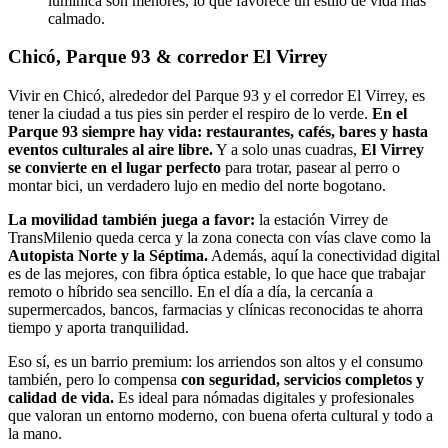
lumínica son menores, lo que favorece un estilo de vida más
calmado.
Chicó, Parque 93 & corredor El Virrey
Vivir en Chicó, alrededor del Parque 93 y el corredor El Virrey, es
tener la ciudad a tus pies sin perder el respiro de lo verde.
En el
Parque 93 siempre hay vida: restaurantes, cafés, bares y hasta
eventos culturales al aire libre.
Y a solo unas cuadras,
El Virrey
se convierte en el lugar perfecto
para trotar, pasear al perro o
montar bici, un verdadero lujo en medio del norte bogotano.
La movilidad también juega a favor:
la estación Virrey de
TransMilenio queda cerca y la zona conecta con vías clave como la
Autopista Norte y la Séptima.
Además, aquí la conectividad digital
es de las mejores, con fibra óptica estable, lo que hace que trabajar
remoto o híbrido sea sencillo. En el día a día, la cercanía a
supermercados, bancos, farmacias y clínicas reconocidas te ahorra
tiempo y aporta tranquilidad.
Eso sí, es un barrio premium: los arriendos son altos y el consumo
también, pero lo compensa
con seguridad, servicios completos y
calidad de vida.
Es ideal para nómadas digitales y profesionales
que valoran un entorno moderno, con buena oferta cultural y todo a
la mano.