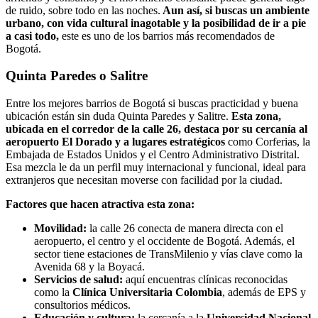
de ruido, sobre todo en las noches.
Aun así, si buscas un ambiente
urbano, con vida cultural inagotable y la posibilidad de ir a pie
a casi todo,
este es uno de los barrios más recomendados de
Bogotá.
Quinta Paredes o Salitre
Entre los mejores barrios de Bogotá si buscas practicidad y buena
ubicación están sin duda Quinta Paredes y Salitre.
Esta zona,
ubicada en el corredor de la calle 26, destaca por su cercanía al
aeropuerto El Dorado y a lugares estratégicos
como Corferias, la
Embajada de Estados Unidos y el Centro Administrativo Distrital.
Esa mezcla le da un perfil muy internacional y funcional, ideal para
extranjeros que necesitan moverse con facilidad por la ciudad.
Factores que hacen atractiva esta zona:
Movilidad:
la calle 26 conecta de manera directa con el
aeropuerto, el centro y el occidente de Bogotá. Además, el
sector tiene estaciones de TransMilenio y vías clave como la
Avenida 68 y la Boyacá.
Servicios de salud:
aquí encuentras clínicas reconocidas
como la
Clínica Universitaria Colombia
, además de EPS y
consultorios médicos.
Educación y cultura:
la cercanía a la
Universidad Nacional