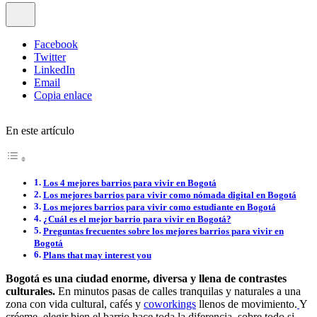
Facebook
Twitter
LinkedIn
Email
Copia enlace
En este artículo
Los 4 mejores barrios para vivir en Bogotá
Los mejores barrios para vivir como nómada digital en Bogotá
Los mejores barrios para vivir como estudiante en Bogotá
¿Cuál es el mejor barrio para vivir en Bogotá?
Preguntas frecuentes sobre los mejores barrios para vivir en
Bogotá
Plans that may interest you
Bogotá es una ciudad enorme, diversa y llena de contrastes
culturales.
En minutos pasas de calles tranquilas y naturales a una
zona con vida cultural, cafés y
coworkings
llenos de movimiento.
Y
créeme, elegir bien el barrio hace toda la diferencia, sobre todo si