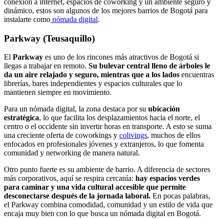
conexión a internet, espacios de coworking y un ambiente seguro y
dinámico, estos son algunos de los mejores barrios de Bogotá para
instalarte como
nómada digital
.
Parkway (Teusaquillo)
El
Parkway
es uno de los rincones más atractivos de Bogotá si
llegas a trabajar en remoto.
Su bulevar central lleno de árboles le
da un aire relajado y seguro, mientras que a los lados
encuentras
librerías, bares independientes y espacios culturales que lo
mantienen siempre en movimiento.
Para un nómada digital, la zona destaca por su
ubicación
estratégica
, lo que facilita los desplazamientos hacia el norte, el
centro o el occidente sin invertir horas en transporte. A esto se suma
una creciente oferta de coworkings y
colivings
, muchos de ellos
enfocados en profesionales jóvenes y extranjeros, lo que fomenta
comunidad y networking de manera natural.
Otro punto fuerte es su ambiente de barrio. A diferencia de sectores
más corporativos, aquí se respira cercanía:
hay espacios verdes
para caminar y una vida cultural accesible que permite
desconectarse después de la jornada laboral.
En pocas palabras,
el Parkway combina comodidad, comunidad y un estilo de vida que
encaja muy bien con lo que busca un nómada digital en Bogotá.