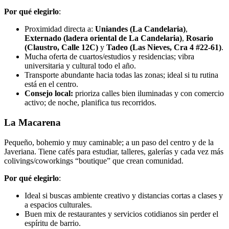
Por qué elegirlo
:
Proximidad directa a:
Uniandes (La Candelaria)
,
Externado (ladera oriental de La Candelaria)
,
Rosario
(Claustro, Calle 12C)
y
Tadeo (Las Nieves, Cra 4 #22-61)
.
Mucha oferta de cuartos/estudios y residencias; vibra
universitaria y cultural todo el año.
Transporte abundante hacia todas las zonas; ideal si tu rutina
está en el centro.
Consejo local:
prioriza calles bien iluminadas y con comercio
activo; de noche, planifica tus recorridos.
La Macarena
Pequeño, bohemio y muy caminable; a un paso del centro y de la
Javeriana. Tiene cafés para estudiar, talleres, galerías y cada vez más
colivings/coworkings “boutique” que crean comunidad.
Por qué elegirlo
:
Ideal si buscas ambiente creativo y distancias cortas a clases y
a espacios culturales.
Buen mix de restaurantes y servicios cotidianos sin perder el
espíritu de barrio.