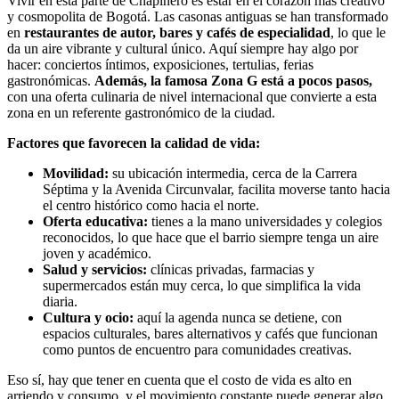
Vivir en esta parte de Chapinero es estar en el corazón más creativo
y cosmopolita de Bogotá. Las casonas antiguas se han transformado
en
restaurantes de autor, bares y cafés de especialidad
, lo que le
da un aire vibrante y cultural único. Aquí siempre hay algo por
hacer: conciertos íntimos, exposiciones, tertulias, ferias
gastronómicas.
Además, la famosa Zona G está a pocos pasos,
con una oferta culinaria de nivel internacional que convierte a esta
zona en un referente gastronómico de la ciudad.
Factores que favorecen la calidad de vida:
Movilidad:
su ubicación intermedia, cerca de la Carrera
Séptima y la Avenida Circunvalar, facilita moverse tanto hacia
el centro histórico como hacia el norte.
Oferta educativa:
tienes a la mano universidades y colegios
reconocidos, lo que hace que el barrio siempre tenga un aire
joven y académico.
Salud y servicios:
clínicas privadas, farmacias y
supermercados están muy cerca, lo que simplifica la vida
diaria.
Cultura y ocio:
aquí la agenda nunca se detiene, con
espacios culturales, bares alternativos y cafés que funcionan
como puntos de encuentro para comunidades creativas.
Eso sí, hay que tener en cuenta que el costo de vida es alto en
arriendo y consumo, y el movimiento constante puede generar algo