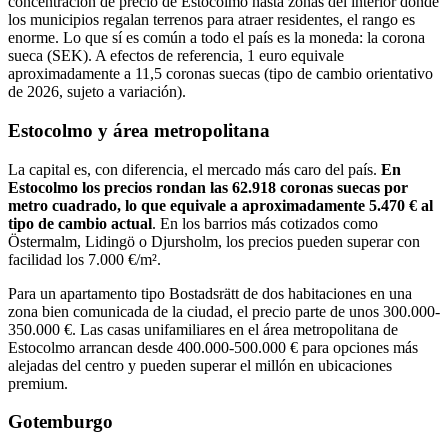
concentración de precio de Estocolmo hasta zonas del interior donde
los municipios regalan terrenos para atraer residentes, el rango es
enorme. Lo que sí es común a todo el país es la moneda: la corona
sueca (SEK). A efectos de referencia, 1 euro equivale
aproximadamente a 11,5 coronas suecas (tipo de cambio orientativo
de 2026, sujeto a variación).
Estocolmo y área metropolitana
La capital es, con diferencia, el mercado más caro del país.
En
Estocolmo los precios rondan las 62.918 coronas suecas por
metro cuadrado, lo que equivale a aproximadamente 5.470 € al
tipo de cambio actual
. En los barrios más cotizados como
Östermalm, Lidingö o Djursholm, los precios pueden superar con
facilidad los 7.000 €/m².
Para un apartamento tipo Bostadsrätt de dos habitaciones en una
zona bien comunicada de la ciudad, el precio parte de unos 300.000-
350.000 €. Las casas unifamiliares en el área metropolitana de
Estocolmo arrancan desde 400.000-500.000 € para opciones más
alejadas del centro y pueden superar el millón en ubicaciones
premium.
Gotemburgo