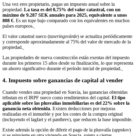
Una vez eres propietario, pagas un impuesto anual sobre la
propiedad.
La tasa es del 0,75% del valor catastral, con un
máximo de 9.287 SEK anuales para 2025, equivalente a unos
808 €
. Es un tope bajo comparado con los equivalentes en muchos
países europeos.
El valor catastral sueco (
taxeringsvärde
) se actualiza periódicamente
y corresponde aproximadamente al 75% del valor de mercado de la
propiedad.
Las propiedades de nueva construcción están exentas del impuesto
durante los primeros 15 años desde su finalización, lo que representa
un ahorro significativo durante el período inicial de propiedad.
4. Impuesto sobre ganancias de capital al vender
Cuando vendes una propiedad en Suecia, las ganancias obtenidas
tributan en el IRPF sueco como rendimientos del capital.
El tipo
aplicable sobre las plusvalías inmobiliarias es del 22% sobre la
ganancia neta obtenida
. Existen deducciones por mejoras
realizadas en el inmueble y por los costes de la compra original
(incluyendo el lagfart y el pantbrev), que reducen la base imponible.
Existe además la opción de diferir el pago de la plusvalía (
uppskov
)
si se reinvierte en otra vivienda en Suecia, sujeto a ciertas