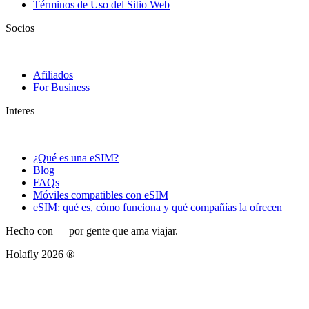
Términos de Uso del Sitio Web
Socios
Afiliados
For Business
Interes
¿Qué es una eSIM?
Blog
FAQs
Móviles compatibles con eSIM
eSIM: qué es, cómo funciona y qué compañías la ofrecen
Hecho con
por gente que ama viajar.
Holafly 2026 ®