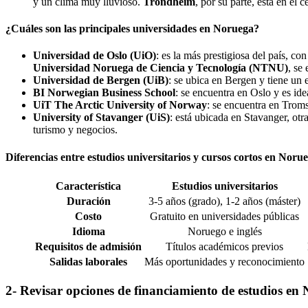
y un clima muy lluvioso.
Trondheim
, por su parte, está en el 
¿Cuáles son las principales universidades en Noruega?
Universidad de Oslo (UiO)
: es la más prestigiosa del país, c
Universidad Noruega de Ciencia y Tecnología (NTNU)
, se
Universidad de Bergen (UiB)
: se ubica en Bergen y tiene un 
BI Norwegian Business School
: se encuentra en Oslo y es id
UiT The Arctic University of Norway
: se encuentra en Troms
University of Stavanger (UiS)
: está ubicada en Stavanger, ot
turismo y negocios.
Diferencias entre estudios universitarios y cursos cortos en Noru
Característica
Estudios universitarios
Duración
3-5 años (grado), 1-2 años (máster)
Costo
Gratuito en universidades públicas
Idioma
Noruego e inglés
Requisitos de admisión
Títulos académicos previos
Salidas laborales
Más oportunidades y reconocimiento
2- Revisar opciones de financiamiento de estudios en