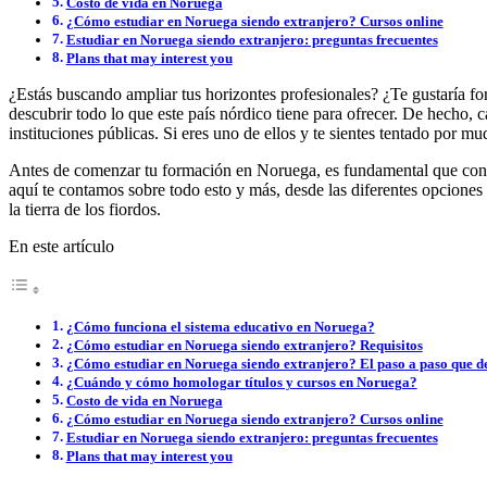
Costo de vida en Noruega
¿Cómo estudiar en Noruega siendo extranjero? Cursos online
Estudiar en Noruega siendo extranjero: preguntas frecuentes
Plans that may interest you
¿Estás buscando ampliar tus horizontes profesionales? ¿Te gustaría f
descubrir todo lo que este país nórdico tiene para ofrecer. De hecho, 
instituciones públicas. Si eres uno de ellos y te sientes tentado por mud
Antes de comenzar tu formación en Noruega, es fundamental que conoz
aquí te contamos sobre todo esto y más, desde las diferentes opcione
la tierra de los fiordos.
En este artículo
¿Cómo funciona el sistema educativo en Noruega?
¿Cómo estudiar en Noruega siendo extranjero? Requisitos
¿Cómo estudiar en Noruega siendo extranjero? El paso a paso que de
¿Cuándo y cómo homologar títulos y cursos en Noruega?
Costo de vida en Noruega
¿Cómo estudiar en Noruega siendo extranjero? Cursos online
Estudiar en Noruega siendo extranjero: preguntas frecuentes
Plans that may interest you