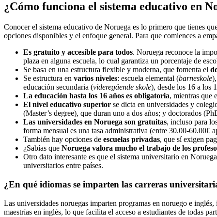
¿Cómo funciona el sistema educativo en N
Conocer el sistema educativo de Noruega es lo primero que tienes que 
opciones disponibles y el enfoque general. Para que comiences a empa
Es gratuito y accesible para todos
. Noruega reconoce la impor
plaza en alguna escuela, lo cual garantiza un porcentaje de esco
Se basa en una estructura flexible y moderna, que fomenta el
de
Se estructura en
varios niveles
: escuela elemental (
barneskole
)
educación secundaria (
videregående skole
), desde los 16 a los 
La educación hasta los 16 años es obligatoria
, mientras que e
El nivel educativo superior
se dicta en universidades y colegi
(Master’s degree), que duran uno a dos años; y doctorados (PhD
Las universidades en Noruega son gratuitas
, incluso para l
forma mensual es una tasa administrativa (entre 30.00-60.00€ ap
También hay opciones de
escuelas privadas
, que sí exigen pa
¿Sabías que
Noruega valora mucho el trabajo de los profeso
Otro dato interesante es que el sistema universitario en Noruega
universitarios entre países.
¿En qué idiomas se imparten las carreras universitari
Las universidades noruegas imparten programas en noruego e inglés, 
maestrías en inglés, lo que facilita el acceso a estudiantes de todas pa