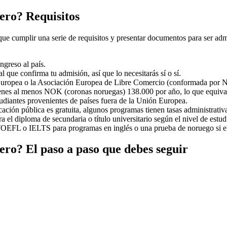
ero? Requisitos
ue cumplir una serie de requisitos y presentar documentos para ser adm
ngreso al país.
al que confirma tu admisión, así que lo necesitarás sí o sí.
 Europea o la Asociación Europea de Libre Comercio (conformada por No
tienes al menos NOK (coronas noruegas) 138.000 por año, lo que equiv
studiantes provenientes de países fuera de la Unión Europea.
ucación pública es gratuita, algunos programas tienen tasas administrativ
ara el diploma de secundaria o título universitario según el nivel de estud
n TOEFL o IELTS para programas en inglés o una prueba de noruego si el
ro? El paso a paso que debes seguir