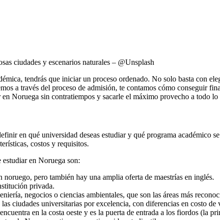
mosas ciudades y escenarios naturales – @Unsplash
émica, tendrás que iniciar un proceso ordenado. No solo basta con elegi
emos a través del proceso de admisión, te contamos cómo conseguir finan
r en Noruega sin contratiempos y sacarle el máximo provecho a todo lo q
 definir en qué universidad deseas estudiar y qué programa académico se 
erísticas, costos y requisitos.
 estudiar en Noruega son:
 noruego, pero también hay una amplia oferta de maestrías en inglés.
nstitución privada.
geniería, negocios o ciencias ambientales, que son las áreas más reconoci
as ciudades universitarias por excelencia, con diferencias en costo de 
encuentra en la costa oeste y es la puerta de entrada a los fiordos (la pr