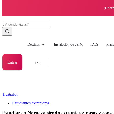
¡Obtén
Destinos
Instalación de eSIM
FAQs
Plan
Entrar
ES
Trustpilot
Estudiantes extranjeros
Estudiar en Noruega siendo extranjero: pasos y conse