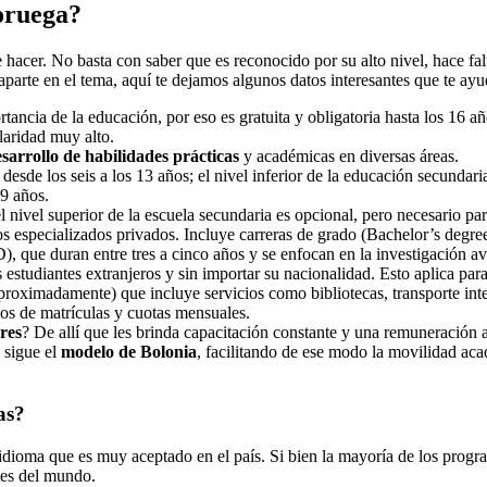
oruega?
hacer. No basta con saber que es reconocido por su alto nivel, hace fal
parte en el tema, aquí te dejamos algunos datos interesantes que te ay
tancia de la educación, por eso es gratuita y obligatoria hasta los 16 
laridad muy alto.
sarrollo de habilidades prácticas
y académicas en diversas áreas.
, desde los seis a los 13 años; el nivel inferior de la educación secundari
19 años.
l nivel superior de la escuela secundaria es opcional, pero necesario para
os especializados privados. Incluye carreras de grado (Bachelor’s degree
), que duran entre tres a cinco años y se enfocan en la investigación a
os estudiantes extranjeros y sin importar su nacionalidad. Esto aplica pa
roximadamente) que incluye servicios como bibliotecas, transporte inter
gos de matrículas y cuotas mensuales.
res
? De allí que les brinda capacitación constante y una remuneración a
 sigue el
modelo de Bolonia
, facilitando de ese modo la movilidad aca
as?
idioma que es muy aceptado en el país. Si bien la mayoría de los prog
rtes del mundo.