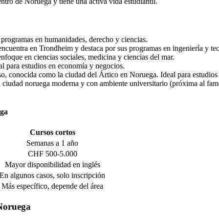
centro de Noruega y tiene una activa vida estudiantil.
on programas en humanidades, derecho y ciencias.
 encuentra en Trondheim y destaca por sus programas en ingeniería y te
enfoque en ciencias sociales, medicina y ciencias del mar.
eal para estudios en economía y negocios.
o, conocida como la ciudad del Ártico en Noruega. Ideal para estudios e
ra ciudad noruega moderna y con ambiente universitario (próxima al fam
ega
Cursos cortos
Semanas a 1 año
CHF 500-5.000
Mayor disponibilidad en inglés
En algunos casos, solo inscripción
Más específico, depende del área
 Noruega