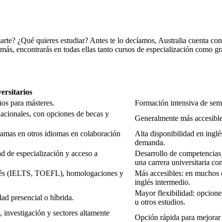
arte? ¿Qué quieres estudiar? Antes te lo decíamos, Australia cuenta co
s, encontrarás en todas ellas tanto cursos de especialización como grad
ersitarios
ños para másteres.
Formación intensiva de sema
nacionales, con opciones de becas y
Generalmente más accesible
ramas en otros idiomas en colaboración
Alta disponibilidad en inglé
demanda.
d de especialización y acceso a
Desarrollo de competencias p
una carrera universitaria co
nglés (IELTS, TOEFL), homologaciones y
Más accesibles: en muchos c
inglés intermedio.
Mayor flexibilidad: opcione
dad presencial o híbrida.
u otros estudios.
 investigación y sectores altamente
Opción rápida para mejorar 