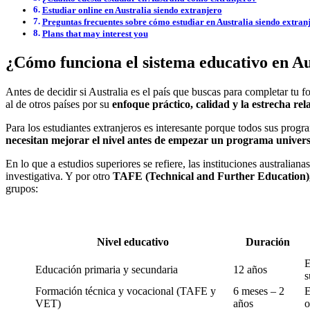
Estudiar online en Australia siendo extranjero
Preguntas frecuentes sobre cómo estudiar en Australia siendo extran
Plans that may interest you
¿Cómo funciona el sistema educativo en Au
Antes de decidir si Australia es el país que buscas para completar tu
al de otros países por su
enfoque práctico, calidad y la estrecha re
Para los estudiantes extranjeros es interesante porque todos sus prog
necesitan mejorar el nivel antes de empezar un programa universi
En lo que a estudios superiores se refiere, las instituciones australia
investigativa. Y por otro
TAFE (Technical and Further Education), 
grupos:
Nivel educativo
Duración
E
Educación primaria y secundaria
12 años
s
Formación técnica y vocacional (TAFE y
6 meses – 2
E
VET)
años
o