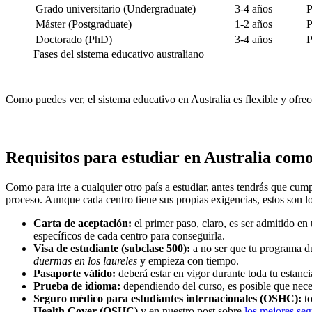
Grado universitario (Undergraduate)
3-4 años
P
Máster (Postgraduate)
1-2 años
P
Doctorado (PhD)
3-4 años
P
Fases del sistema educativo australiano
Como puedes ver, el sistema educativo en Australia es flexible y ofrece
Requisitos para estudiar en Australia com
Como para irte a cualquier otro país a estudiar, antes tendrás que cumpl
proceso. Aunque cada centro tiene sus propias exigencias, estos son lo
Carta de aceptación:
el primer paso, claro, es ser admitido en 
específicos de cada centro para conseguirla.
Visa de estudiante (subclase 500):
a no ser que tu programa du
duermas en los laureles
y empieza con tiempo.
Pasaporte válido:
deberá estar en vigor durante toda tu estanci
Prueba de idioma:
dependiendo del curso, es posible que nec
Seguro médico para estudiantes internacionales (OSHC):
to
Health Cover (OSHC)
y en nuestro post sobre
los mejores seg