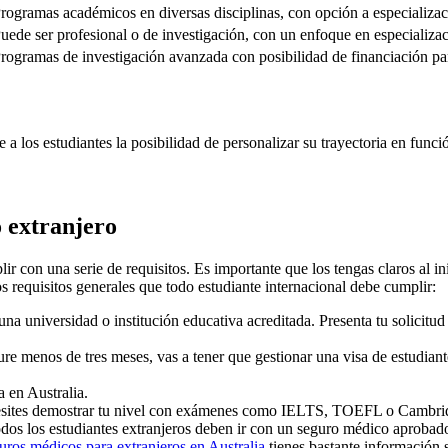
rogramas académicos en diversas disciplinas, con opción a especializac
uede ser profesional o de investigación, con un enfoque en especializa
rogramas de investigación avanzada con posibilidad de financiación par
 a los estudiantes la posibilidad de personalizar su trayectoria en funció
o extranjero
ir con una serie de requisitos. Es importante que los tengas claros al ini
s requisitos generales que todo estudiante internacional debe cumplir:
una universidad o institución educativa acreditada. Presenta tu solicitud
re menos de tres meses, vas a tener que gestionar una visa de estudiant
a en Australia.
esites demostrar tu nivel con exámenes como IELTS, TOEFL o Cambridge.
dos los estudiantes extranjeros deben ir con un seguro médico aprobad
uros médicos para extranjeros en Australia
tienes bastante información s