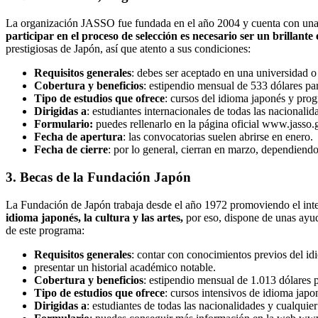
La organización JASSO fue fundada en el año 2004 y cuenta con una tra
participar en el proceso de selección es necesario ser un brillant
prestigiosas de Japón, así que atento a sus condiciones:
Requisitos generales
: debes ser aceptado en una universidad o 
Cobertura y beneficios
: estipendio mensual de 533 dólares pa
Tipo de estudios que ofrece
: cursos del idioma japonés y pro
Dirigidas a
: estudiantes internacionales de todas las nacionalid
Formulario:
puedes rellenarlo en la página oficial www.jasso.go.j
Fecha de apertura
: las convocatorias suelen abrirse en enero.
Fecha de cierre
: por lo general, cierran en marzo, dependiendo 
3. Becas de la Fundación Japón
La Fundación de Japón trabaja desde el año 1972 promoviendo el inte
idioma japonés, la cultura y las artes,
por eso, dispone de unas ayuda
de este programa:
Requisitos generales
: contar con conocimientos previos del id
presentar un historial académico notable.
Cobertura y beneficios
: estipendio mensual de 1.013 dólares p
Tipo de estudios que ofrece
: cursos intensivos de idioma japo
Dirigidas a
: estudiantes de todas las nacionalidades y cualquier 