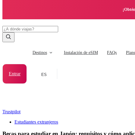
¡Obtén
Destinos
Instalación de eSIM
FAQs
Plan
Entrar
ES
Trustpilot
Estudiantes extranjeros
Becas para estudiar en Japón: requisitos y cómo apli