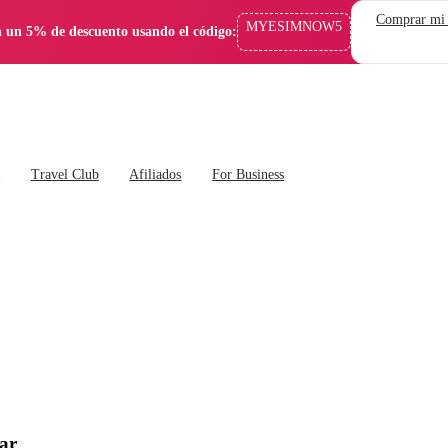
Comprar mi
MYESIMNOW5
 un 5% de descuento usando el código:
s
Travel Club
Afiliados
For Business
car