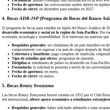
Formulario
: puedes conseguir más información en la web www
Fecha de apertura
: las convocatorias suelen abrirse en septie
Fecha de cierre
: en diciembre para estudiar en 2027.
4. Becas
ADB-JSP
(Programa de Becas del Banco Asiá
El programa de becas para estudiar en Japón del Banco Asiático de D
desarrollo económico y social en la región de Asia-Pacífico.
Por es
economía, tecnología y sostenibilidad. Si te interesan las materias que
Requisitos generales
: ser ciudadano de un país miembro en des
comprometerte con regresar a tu país de origen después de finali
Cobertura y beneficios
: pago completo de matrícula, estipen
Tipo de estudios que ofrece
: programas de maestría.
Dirigidas a
: estudiantes de países en desarrollo en Asia-Pacífic
Formulario:
la solicitud se presenta a través de las universi
Fecha de apertura
: en enero.
Fecha de cierre
: en marzo.
5. Becas
Rotary Yoneyama
Las becas
Rotary Yoneyama
fueron creadas en 1952 por el Club Rotar
red internacional,
ofrece apoyo económico a estudiantes extranjeros
Requisitos generales
: haber solicitado admisión o estar acept