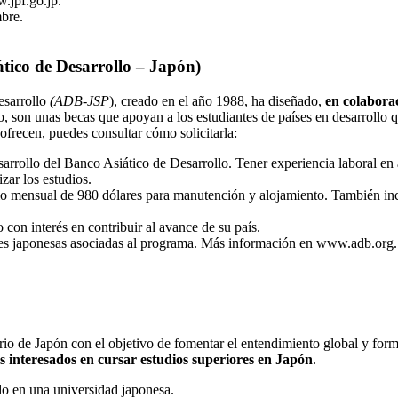
.jpf.go.jp.
mbre.
tico de Desarrollo – Japón)
esarrollo
(ADB-JSP
), creado en el año 1988, ha diseñado,
en colabora
o, son unas becas que apoyan a los estudiantes de países en desarrollo
 ofrecen, puedes consultar cómo solicitarla:
arrollo del Banco Asiático de Desarrollo. Tener experiencia laboral en 
zar los estudios.
dio mensual de 980 dólares para manutención y alojamiento. También i
o con interés en contribuir al avance de su país.
dades japonesas asociadas al programa. Más información en www.adb.org.
io de Japón con el objetivo de fomentar el entendimiento global y for
 interesados ​​en cursar estudios superiores en Japón
.
ado en una universidad japonesa.