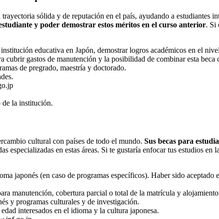
yectoria sólida y de reputación en el país, ayudando a estudiantes int
e estudiante y poder demostrar estos méritos en el curso anterior
. Si
institución educativa en Japón, demostrar logros académicos en el nivel 
ra cubrir gastos de manutención y la posibilidad de combinar esta beca
gramas de pregrado, maestría y doctorado.
ades.
p​​​​
de la institución.
rcambio cultural con países de todo el mundo.
Sus becas para estudia
s especializadas en estas áreas. Si te gustaría enfocar tus estudios en l
ioma japonés (en caso de programas específicos). Haber sido aceptado en
ara manutención, cobertura parcial o total de la matrícula y alojamient
nés y programas culturales y de investigación.
edad interesados ​​en el idioma y la cultura japonesa.