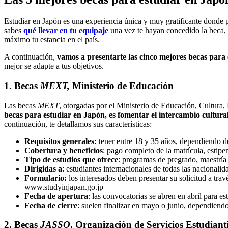
Estudiar en Japón es una experiencia única y muy gratificante donde
sabes
qué llevar en tu equipaje
una vez te hayan concedido la beca, 
máximo tu estancia en el país.
A continuación,
vamos a presentarte las cinco mejores becas para
mejor se adapte a tus objetivos.
1. Becas
MEXT,
Ministerio de Educación
Las becas
MEXT
, otorgadas por el Ministerio de Educación, Cultura,
becas para estudiar en Japón, es fomentar el intercambio cultural
continuación, te detallamos sus características:
Requisitos generales:
tener entre 18 y 35 años, dependiendo de
Cobertura y beneficios
: pago completo de la matrícula, estipe
Tipo de estudios que ofrece
: programas de pregrado, maestría
Dirigidas a
: estudiantes internacionales de todas las nacionali
Formulario:
los interesados ​​deben presentar su solicitud a t
www.studyinjapan.go.jp​​​
Fecha de apertura
: las convocatorias se abren en abril para es
Fecha de cierre
: suelen finalizar en mayo o junio, dependiendo
2. Becas
JASSO
, Organización de Servicios Estudiant