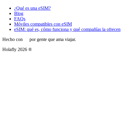
¿Qué es una eSIM?
Blog
FAQs
Móviles compatibles con eSIM
eSIM: qué es, cómo funciona y qué compañías la ofrecen
Hecho con
por gente que ama viajar.
Holafly 2026 ®