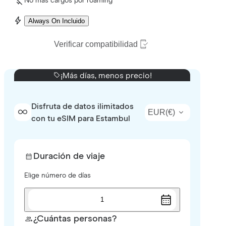
No más cargos por roaming
Always On Incluido
Verificar compatibilidad
¡Más días, menos precio!
Disfruta de datos ilimitados
EUR
(
€
)
con tu eSIM para Estambul
Duración de viaje
Elige número de días
1
¿Cuántas personas?