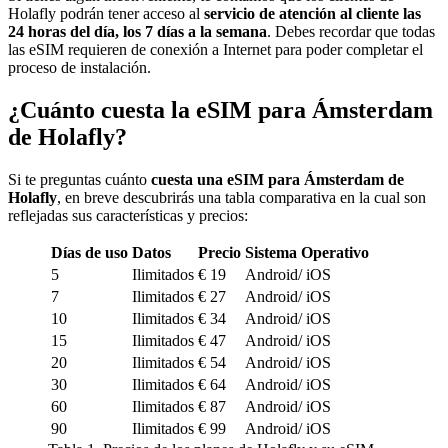
Holafly podrán tener acceso al
servicio de atención al cliente las
24 horas del día, los 7 días a la semana
. Debes recordar que todas
las eSIM requieren de conexión a Internet para poder completar el
proceso de instalación.
¿Cuánto cuesta la eSIM para Ámsterdam
de Holafly?
Si te preguntas cuánto
cuesta una eSIM para Ámsterdam de
Holafly
, en breve descubrirás una tabla comparativa en la cual son
reflejadas sus características y precios:
Días de uso
Datos
Precio
Sistema Operativo
5
Ilimitados
€ 19
Android/ iOS
7
Ilimitados
€ 27
Android/ iOS
10
Ilimitados
€ 34
Android/ iOS
15
Ilimitados
€ 47
Android/ iOS
20
Ilimitados
€ 54
Android/ iOS
30
Ilimitados
€ 64
Android/ iOS
60
Ilimitados
€ 87
Android/ iOS
90
Ilimitados
€ 99
Android/ iOS