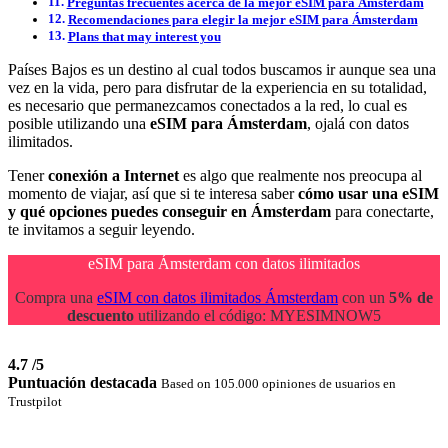
Preguntas frecuentes acerca de la mejor eSIM para Ámsterdam
Recomendaciones para elegir la mejor eSIM para Ámsterdam
Plans that may interest you
Países Bajos es un destino al cual todos buscamos ir aunque sea una
vez en la vida, pero para disfrutar de la experiencia en su totalidad,
es necesario que permanezcamos conectados a la red, lo cual es
posible utilizando una
eSIM para Ámsterdam
, ojalá con datos
ilimitados.
Tener
conexión a Internet
es algo que realmente nos preocupa al
momento de viajar, así que si te interesa saber
cómo usar una eSIM
y qué opciones puedes conseguir en Ámsterdam
para conectarte,
te invitamos a seguir leyendo.
eSIM para Ámsterdam con datos ilimitados
Compra una
eSIM con datos ilimitados Ámsterdam
con un
5% de
descuento
utilizando el código: MYESIMNOW5
4.7
/5
Puntuación destacada
Based on 105.000 opiniones de usuarios en
Trustpilot