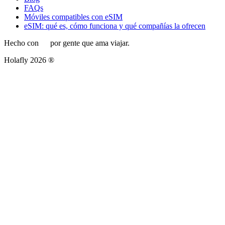
FAQs
Móviles compatibles con eSIM
eSIM: qué es, cómo funciona y qué compañías la ofrecen
Hecho con
por gente que ama viajar.
Holafly 2026 ®