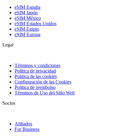
eSIM España
eSIM Japón
eSIM México
eSIM Estados Unidos
eSIM Egipto
eSIM Europa
Legal
Términos y condiciones
Política de privacidad
Politica de las cookies
Configuración de las Cookies
Politica de reembolso
Términos de Uso del Sitio Web
Socios
Afiliados
For Business