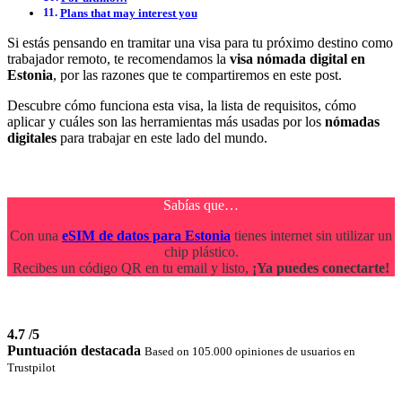
Plans that may interest you
Si estás pensando en tramitar una visa para tu próximo destino como
trabajador remoto, te recomendamos la
visa nómada digital en
Estonia
,
por las razones que te compartiremos en este post.
Descubre cómo funciona esta visa, la lista de requisitos, cómo
aplicar y cuáles son las herramientas más usadas por los
nómadas
digitales
para trabajar en este lado del mundo.
Sabías que…
Con una
eSIM de datos para Estonia
tienes internet sin utilizar un
chip plástico.
Recibes un código QR en tu email y listo,
¡Ya puedes conectarte!
4.7
/5
Puntuación destacada
Based on 105.000 opiniones de usuarios en
Trustpilot