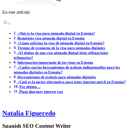
En este artículo
¿Qué es la visa para nómada digital en Estonia?
Requisitos visa nómada digital en Estonia
¿Cómo solicitar la visa de nómada digital en Estonia?
Tiempo de respuesta de la visa para nómadas digitales
¿El titular de una visa nómada digital tiene obligaciones
tributarias?
Información importante de las visas en Estonia
¿Cuáles son las herramientas de trabajo indispensables para los
nómadas digitales en Estonia?
Herramientas de trabajo para nómadas digitales
¿Cuál es la mejor alternativa para tener internet móvil en Estonia?
Por último…
Plans that may interest you
Natalia Figueredo
Spanish SEO Content Writer