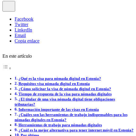
Facebook
Twitter
LinkedIn
Email
Copia enlace
En este artículo
¿Qué es la visa para nómada digital en Estonia?
Requisitos visa nómada digital en Estonia
¿Cómo solicitar la visa de nómada digital en Estonia?
Tiempo de respuesta de la visa para nómadas digitales
¿El titular de una visa nómada digital tiene obligaciones
tributarias?
Información importante de las visas en Estonia
¿Cuáles son las herramientas de trabajo indispensables para los
nómadas digitales en Estonia?
Herramientas de trabajo para nómadas digitales
¿Cuál es la mejor alternativa para tener internet móvil en Estonia?
Por último…