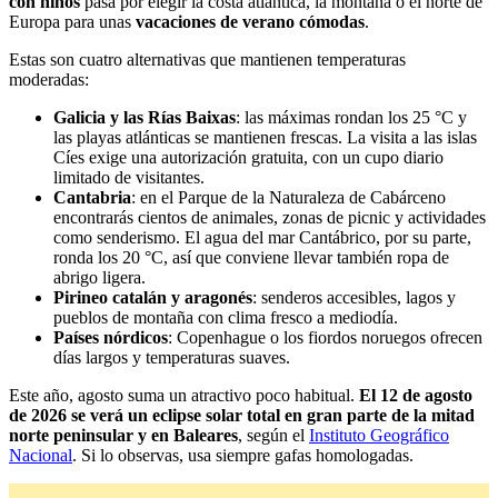
con niños
pasa por elegir la costa atlántica, la montaña o el norte de
Europa para unas
vacaciones de verano
cómodas
.
Estas son cuatro alternativas que mantienen temperaturas
moderadas:
Galicia y las Rías Baixas
: las máximas rondan los 25 °C y
las playas atlánticas se mantienen frescas. La visita a las islas
Cíes exige una autorización gratuita, con un cupo diario
limitado de visitantes.
Cantabria
: en el Parque de la Naturaleza de Cabárceno
encontrarás cientos de animales, zonas de picnic y actividades
como senderismo. El agua del mar Cantábrico, por su parte,
ronda los 20 °C, así que conviene llevar también ropa de
abrigo ligera.
Pirineo catalán y aragonés
: senderos accesibles, lagos y
pueblos de montaña con clima fresco a mediodía.
Países nórdicos
: Copenhague o los fiordos noruegos ofrecen
días largos y temperaturas suaves.
Este año, agosto suma un atractivo poco habitual.
El 12 de agosto
de 2026 se verá un eclipse solar total en gran parte de la mitad
norte peninsular y en Baleares
, según el
Instituto Geográfico
Nacional
. Si lo observas, usa siempre gafas homologadas.