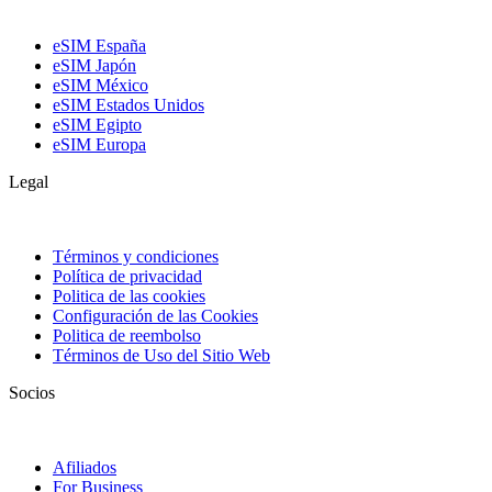
eSIM España
eSIM Japón
eSIM México
eSIM Estados Unidos
eSIM Egipto
eSIM Europa
Legal
Términos y condiciones
Política de privacidad
Politica de las cookies
Configuración de las Cookies
Politica de reembolso
Términos de Uso del Sitio Web
Socios
Afiliados
For Business