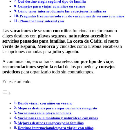
Qué destino elegir según el tipo de familia
Consejos para viajar con niños en verano
Cómo tener internet durante las vacaciones familiares
Preguntas frecuentes sobre ir de vacaciones de verano con niños
Plans that may interest you
Las
vacaciones de verano con niños
funcionan mejor cuando
eliges destinos con
playas seguras
,
naturaleza accesible
y
servicios pensados para familias
. La
costa de Cádiz
, el
norte
verde de España
,
Menorca
y ciudades como
Lisboa
encabezan
las opciones cómodas para
julio y agosto
.
A continuación, encontrarás una
selección por tipo de viaje
,
recomendaciones según la edad
de los pequeños y
consejos
prácticos
para organizarlo todo sin contratiempos.
En este artículo
Dónde viajar con niños en verano
Mejores destinos para viajar con niños en agosto
Vacaciones en la playa con niños
Vacaciones en la montaña y naturaleza con niños
Mejores destinos europeos para familias
Destinos internacionales para viajar con niños