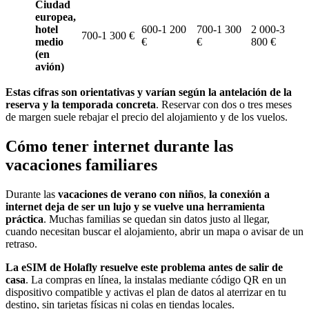
Ciudad
europea,
hotel
600-1 200
700-1 300
2 000-3
700-1 300 €
medio
€
€
800 €
(en
avión)
Estas cifras son orientativas y varían según la antelación de la
reserva y la temporada concreta
. Reservar con dos o tres meses
de margen suele rebajar el precio del alojamiento y de los vuelos.
Cómo tener internet durante las
vacaciones familiares
Durante las
vacaciones de verano con niños
,
la conexión a
internet deja de ser un lujo y se vuelve una herramienta
práctica
. Muchas familias se quedan sin datos justo al llegar,
cuando necesitan buscar el alojamiento, abrir un mapa o avisar de un
retraso.
La eSIM de Holafly resuelve este problema antes de salir de
casa
. La compras en línea, la instalas mediante código QR en un
dispositivo compatible y activas el plan de datos al aterrizar en tu
destino, sin tarjetas físicas ni colas en tiendas locales.