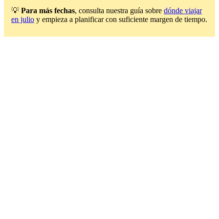
💡
Para más fechas
, consulta nuestra guía sobre
dónde viajar
en julio
y empieza a planificar con suficiente margen de tiempo.