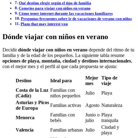
Qué destino elegir según el tipo de familia
Consejos para viajar con niños en verano
Cómo tener internet durante las vacaciones familiares
Preguntas frecuentes sobre ir de vacaciones de verano con niños
Plans that may interest you
Dónde viajar con niños en verano
Decidir
dónde viajar con niños en verano
depende del ritmo de tu
familia y de la edad de los pequeños. La siguiente tabla resume
opciones de playa, montaña, ciudad y destinos internacionales
,
con el mejor mes y el perfil al que cada propuesta se ajusta:
Mejor
Tipo de
Destino
Ideal para
mes
viaje
Costa de la Luz
Familias con
Julio
Playa
(Cádiz)
niños pequeños
Asturias y Picos
Familias activas
Agosto
Naturaleza
de Europa
Familias con
Junio o
Playa
Menorca
bebés
julio
tranquila
Ciudad y
Valencia
Familias urbanas
Julio
playa