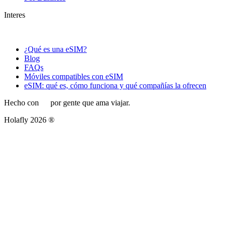
Interes
¿Qué es una eSIM?
Blog
FAQs
Móviles compatibles con eSIM
eSIM: qué es, cómo funciona y qué compañías la ofrecen
Hecho con
por gente que ama viajar.
Holafly 2026 ®