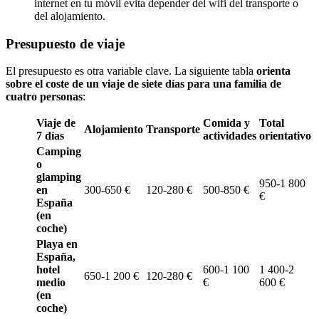
internet en tu móvil evita depender del wifi del transporte o
del alojamiento.
Presupuesto de viaje
El presupuesto es otra variable clave. La siguiente tabla
orienta
sobre el coste de un viaje de siete días para una familia de
cuatro personas
:
Viaje de
Comida y
Total
Alojamiento
Transporte
7 días
actividades
orientativo
Camping
o
glamping
950-1 800
en
300-650 €
120-280 €
500-850 €
€
España
(en
coche)
Playa en
España,
hotel
600-1 100
1 400-2
650-1 200 €
120-280 €
medio
€
600 €
(en
coche)