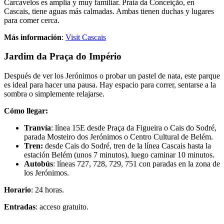
Carcavelos es amplia y muy familiar. Praia da Conceição, en
Cascais, tiene aguas más calmadas. Ambas tienen duchas y lugares
para comer cerca.
Más información
:
Visit Cascais
Jardim da Praça do Império
Después de ver los Jerónimos o probar un pastel de nata, este parque
es ideal para hacer una pausa. Hay espacio para correr, sentarse a la
sombra o simplemente relajarse.
Cómo llegar:
Tranvía
: línea 15E desde Praça da Figueira o Cais do Sodré,
parada Mosteiro dos Jerónimos o Centro Cultural de Belém.
Tren:
desde Cais do Sodré, tren de la línea Cascais hasta la
estación Belém (unos 7 minutos), luego caminar 10 minutos.
Autobús
: líneas 727, 728, 729, 751 con paradas en la zona de
los Jerónimos.
Horario
: 24 horas.
Entradas
: acceso gratuito.