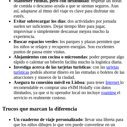
Mantener rutinas, pero con flexibilidad
: respetar las horas
de comida o descanso ayuda a que se sientan seguros. Aun
así, adaptarse al ritmo del viaje es clave para disfrutar sin
estrés.
Evitar sobrecargar los días
: dos actividades por jornada
suelen ser suficientes. Dejar tiempo libre para jugar,
improvisar o simplemente descansar mejora mucho la
experiencia.
Buscar espacios verdes
: los parques y plazas permiten que
los niños se relajen y recuperen energías. Son excelentes
puntos de pausa entre visitas.
Alojamientos con cocina o microondas
: poder preparar algo
rápido o calentar un biberón facilita mucho la logística diaria.
Investiga acerca de las tarjetas turísticas
: con las
tarjetas
turísticas
podrás ahorrar dinero en las entradas o boletos de las
atracciones y museos de la ciudad.
Asegura tu conexión móvil en Lisboa
: para tener
Internet
lo
recomendable es comprar una eSIM Holafly con datos
ilimitados, ya que si tu operador local no incluye
roaming
el
servicio es realmente costoso.
Trucos que marcan la diferencia
Un cuaderno de viaje personalizado
: llevar una libreta para
que los niños dibujen lo que ven puede convertirse en un