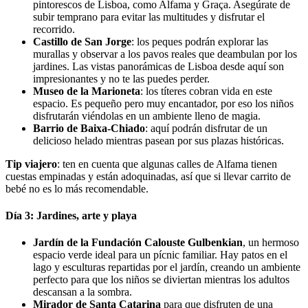
pintorescos de Lisboa, como Alfama y Graça. Asegúrate de
subir temprano para evitar las multitudes y disfrutar el
recorrido.
Castillo de San Jorge
: los peques podrán explorar las
murallas y observar a los pavos reales que deambulan por los
jardines. Las vistas panorámicas de Lisboa desde aquí son
impresionantes y no te las puedes perder.
Museo de la Marioneta
: los títeres cobran vida en este
espacio. Es pequeño pero muy encantador, por eso los niños
disfrutarán viéndolas en un ambiente lleno de magia.
Barrio de Baixa-Chiado
: aquí podrán disfrutar de un
delicioso helado mientras pasean por sus plazas históricas.
Tip viajero
: ten en cuenta que algunas calles de Alfama tienen
cuestas empinadas y están adoquinadas, así que si llevar carrito de
bebé no es lo más recomendable.
Día 3: Jardines, arte y playa
Jardín de la Fundación Calouste Gulbenkian
, un hermoso
espacio verde ideal para un pícnic familiar. Hay patos en el
lago y esculturas repartidas por el jardín, creando un ambiente
perfecto para que los niños se diviertan mientras los adultos
descansan a la sombra.
Mirador de Santa Catarina
para que disfruten de una