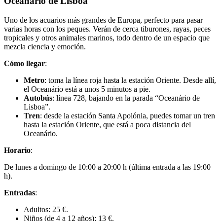
Oceanário de Lisboa
Uno de los acuarios más grandes de Europa, perfecto para pasar
varias horas con los peques. Verán de cerca tiburones, rayas, peces
tropicales y otros animales marinos, todo dentro de un espacio que
mezcla ciencia y emoción.
Cómo llegar
:
Metro
: toma la línea roja hasta la estación Oriente. Desde allí,
el Oceanário está a unos 5 minutos a pie.
Autobús
: línea 728, bajando en la parada “Oceanário de
Lisboa”.
Tren
: desde la estación Santa Apolónia, puedes tomar un tren
hasta la estación Oriente, que está a poca distancia del
Oceanário.
Horario
:
De lunes a domingo de 10:00 a 20:00 h (última entrada a las 19:00
h).
Entradas
:
Adultos: 25 €.
Niños (de 4 a 12 años): 13 €.