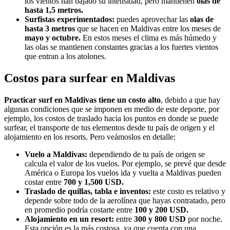
los vientos han bajado su intensidad, pero mantienen
olas de
hasta 1,5 metros.
Surfistas experimentados:
puedes aprovechar las
olas de
hasta 3 metros
que se hacen en Maldivas entre los meses de
mayo y octubre.
En estos meses el clima es más húmedo y
las olas se mantienen constantes gracias a los fuertes vientos
que entran a los atolones.
Costos para surfear en Maldivas
Practicar surf en Maldivas tiene un costo alto
, debido a que hay
algunas condiciones que se imponen en medio de este deporte, por
ejemplo, los costos de traslado hacia los puntos en donde se puede
surfear, el transporte de tus elementos desde tu país de origen y el
alojamiento en los resorts. Pero veámoslos en detalle:
Vuelo a Maldivas:
dependiendo de tu país de origen se
calcula el valor de los vuelos. Por ejemplo, se prevé que desde
América o Europa los vuelos ida y vuelta a Maldivas pueden
costar entre
700 y 1,500 USD.
Traslado de quillas, tabla e inventos:
este costo es relativo y
depende sobre todo de la aerolínea que hayas contratado, pero
en promedio podría costarte entre
100 y 200 USD.
Alojamiento en un resort:
entre
300 y 800 USD
por noche.
Esta opción es la más costosa, ya que cuenta con una