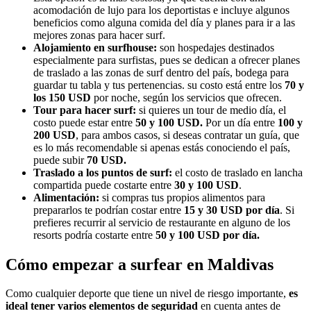
acomodación de lujo para los deportistas e incluye algunos
beneficios como alguna comida del día y planes para ir a las
mejores zonas para hacer surf.
Alojamiento en surfhouse:
son hospedajes destinados
especialmente para surfistas, pues se dedican a ofrecer planes
de traslado a las zonas de surf dentro del país, bodega para
guardar tu tabla y tus pertenencias. su costo está entre los
70 y
los 150 USD
por noche, según los servicios que ofrecen.
Tour para hacer surf:
si quieres un tour de medio día, el
costo puede estar entre
50 y 100 USD.
Por un día entre
100 y
200 USD
, para ambos casos, si deseas contratar un guía, que
es lo más recomendable si apenas estás conociendo el país,
puede subir
70 USD.
Traslado a los puntos de surf:
el costo de traslado en lancha
compartida puede costarte entre
30 y 100 USD
.
Alimentación:
si compras tus propios alimentos para
prepararlos te podrían costar entre
15 y 30 USD por día
. Si
prefieres recurrir al servicio de restaurante en alguno de los
resorts podría costarte entre
50 y 100 USD por día.
Cómo empezar a surfear en Maldivas
Como cualquier deporte que tiene un nivel de riesgo importante,
es
ideal tener varios elementos de seguridad
en cuenta antes de