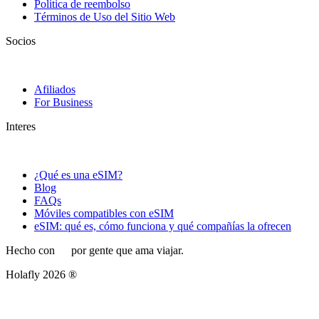
Politica de reembolso
Términos de Uso del Sitio Web
Socios
Afiliados
For Business
Interes
¿Qué es una eSIM?
Blog
FAQs
Móviles compatibles con eSIM
eSIM: qué es, cómo funciona y qué compañías la ofrecen
Hecho con
por gente que ama viajar.
Holafly 2026 ®