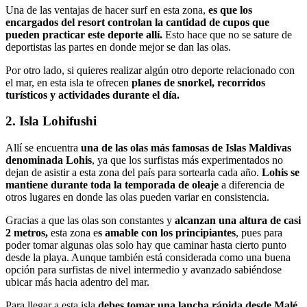
Una de las ventajas de hacer surf en esta zona,
es que los
encargados del resort controlan la cantidad de cupos que
pueden practicar este deporte allí.
Esto hace que no se sature de
deportistas las partes en donde mejor se dan las olas.
Por otro lado, si quieres realizar algún otro deporte relacionado con
el mar, en esta isla te ofrecen
planes de snorkel, recorridos
turísticos y actividades durante el día.
2. Isla Lohifushi
Allí se encuentra
una de las olas más famosas de Islas Maldivas
denominada Lohis
, ya que los surfistas más experimentados no
dejan de asistir a esta zona del país para sortearla cada año.
Lohis se
mantiene durante toda la temporada de oleaje
a diferencia de
otros lugares en donde las olas pueden variar en consistencia.
Gracias a que las olas son constantes y
alcanzan una altura de casi
2 metros,
esta zona e
s amable con los principiantes
, pues para
poder tomar algunas olas solo hay que caminar hasta cierto punto
desde la playa. Aunque también está considerada como una buena
opción para surfistas de nivel intermedio y avanzado sabiéndose
ubicar más hacia adentro del mar.
Para llegar a esta isla
debes tomar una lancha rápida desde Malé,