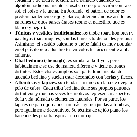
algodón tradicionalmente se usaba como protección contra el
sol, el polvo y la arena. En Jordania, el patrón de color es
predominantemente rojo y blanco, diferenciándose así de los
patrones de otros países árabes (como el palestino, que es
blanco y negro).
Túnicas y vestidos tradicionales
: los thobe (para hombres) y
galabiyas (para mujeres) son las túnicas tradicionales jordanas.
Asimismo, el vestido palestino o thobe falahi es muy popular
en el país debido a los fuertes vínculos históricos entre ambas
culturas.
Chal beduino (shemagh)
: es similar al keffiyeh, pero
habitualmente se usa de manera diferente y tiene patrones
distintos. Estos chales amplios son parte fundamental del
atuendo beduino y suelen estar decorados con borlas y flecos.
Alfombras y tapices
: son tejidas a mano con lana de oveja o
pelo de cabra. Cada tribu beduina tiene sus propios patrones
distintivos y muchas veces los motivos representan aspectos
de la vida nómada o elementos naturales. Por su parte, los
tapices de pared jordanos son más ligeros que las alfombras,
pero igualmente decorativos. Su técnica de tejido plano los
hace ideales para transportar en equipaje.