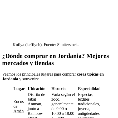
Kufiya (keffiyeh). Fuente: Shutterstock.
¿Dónde comprar en Jordania? Mejores
mercados y tiendas
Veamos los principales lugares para comprar
cosas típicas en
Jordania
y souvenirs:
Lugar
Ubicación
Horario
Especialidad
Distrito de
Varía según el
Especias,
Jabal
zoco,
textiles
Zocos
Amman,
generalmente
tradicionales,
de
junto a
de 9:00 o
joyería,
Amán
Rainbow
10:00 a 18:00
antigüedades,