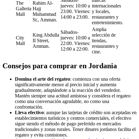
Sábados-
marcas
The
Rahim Al-
jueves: 10:00 a
internacionales
Galleria
Hajj
23:00. Viernes:
y locales,
Mall
Muhammad
14:00 a 23:00.
restaurantes y
St., Amman.
entretenimiento.
Amplia
Sábados-
King Abdulla
selección de
City
jueves: 10:00 a
II Street,
tiendas,
Mall
22:00. Viernes:
Amman.
restaurantes y
12:00 a 22:00.
cine.
Consejos para comprar en Jordania
Domina el arte del regateo
: comienza con una oferta
significativamente menor al precio inicial y aumenta
gradualmente, adaptándote a la reacción del vendedor.
Mantén siempre una actitud amistosa y considera el regateo
como una conversación agradable, no como una
confrontación.
Lleva efectivo
: aunque las tarjetas de crédito son aceptadas en
establecimientos turísticos y centros comerciales, el efectivo
sigue siendo el método de pago preferido en mercados
tradicionales y zonas rurales. Tener dinares jordanos facilita el
regateo y evita comisiones.