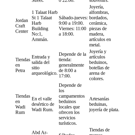
Street.
o 22:00.
souvenirs.
Joyería,
1 Talaat Harb
alfombras,
St 1 Talaat
Sábado-jueves:
bordados,
Jordan
Harb
9:00 a 19:00.
cerámica,
Craft
Building
Viernes: 11:00
piezas de
Center
No:1,
a 18:00.
madera,
Ammán.
artículos en
metal.
Joyería y
Depende de la
Entrada y
artículos
Tiendas
tienda:
salida del
beduinos,
en
generalmente
sitio
botellas de
Petra
de 8:00 a
arqueológico.
arena de
17:00.
colores.
Depende de
los
Tiendas
campamentos
En el valle
Artesanías
en
beduinos
desértico de
beduinas,
Wadi
locales que
Wadi Rum.
joyería de plata.
Rum
ofrecen los
servicios
turísticos.
Tiendas de
Abd Ar-