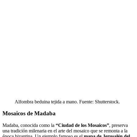
Alfombra beduina tejida a mano. Fuente: Shutterstock.
Mosaicos de Madaba
Madaba, conocida como la
“Ciudad de los Mosaicos”
, preserva
una tradición milenaria en el arte del mosaico que se remonta a la
época bizantina. Un ejemplo famoso es el
mapa de Jerusalén del