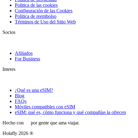
Politica de las cookies
Configuración de las Cookies
Politica de reembolso
Términos de Uso del Sitio Web
Socios
Afiliados
For Business
Interes
¿Qué es una eSIM?
Blog
FAQs
Móviles compatibles con eSIM
eSIM: qué es, cómo funciona y qué compañías la ofrecen
Hecho con
por gente que ama viajar.
Holafly 2026 ®