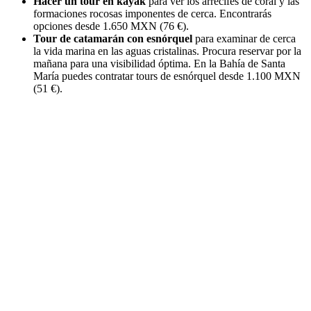
Hacer un tour en kayak
para ver los arrecifes de coral y las
formaciones rocosas imponentes de cerca. Encontrarás
opciones desde 1.650 MXN (76 €).
Tour de catamarán con esnórquel
para examinar de cerca
la vida marina en las aguas cristalinas. Procura reservar por la
mañana para una visibilidad óptima. En la Bahía de Santa
María puedes contratar tours de esnórquel desde 1.100 MXN
(51 €).