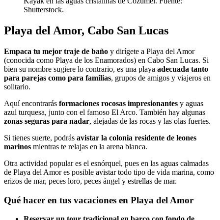
Kayak en las aguas cristalinas de Cozumel. Fuente:
Shutterstock.
Playa del Amor, Cabo San Lucas
Empaca tu mejor traje de baño
y dirígete a Playa del Amor
(conocida como Playa de los Enamorados) en Cabo San Lucas. Si
bien su nombre sugiere lo contrario, es una playa
adecuada tanto
para parejas como para familias
, grupos de amigos y viajeros en
solitario.
Aquí encontrarás
formaciones rocosas impresionantes
y aguas
azul turquesa, junto con el famoso El Arco. También hay algunas
zonas seguras para nadar
, alejadas de las rocas y las olas fuertes.
Si tienes suerte, podrás
avistar la colonia residente de leones
marinos
mientras te relajas en la arena blanca.
Otra actividad popular es el esnórquel, pues en las aguas calmadas
de Playa del Amor es posible avistar todo tipo de vida marina, como
erizos de mar, peces loro, peces ángel y estrellas de mar.
Qué hacer en tus vacaciones en Playa del Amor
Reservar un tour tradicional en barco con fondo de