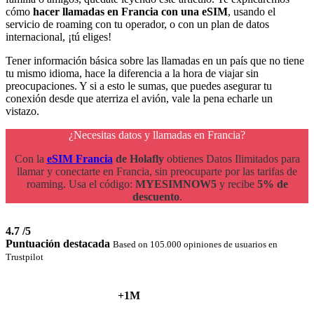
cómo
hacer llamadas en Francia con una eSIM
, usando el
servicio de roaming con tu operador, o con un plan de datos
internacional, ¡tú eliges!
Tener información básica sobre las llamadas en un país que no tiene
tu mismo idioma, hace la diferencia a la hora de viajar sin
preocupaciones. Y si a esto le sumas, que puedes asegurar tu
conexión desde que aterriza el avión, vale la pena echarle un
vistazo.
¿Necesitas datos y llamadas en Francia?
Con la
eSIM Francia
de Holafly
obtienes Datos Ilimitados para
llamar y conectarte en Francia, sin preocuparte por las tarifas de
roaming. Usa el código:
MYESIMNOW5
y recibe
5% de
descuento
.
4.7
/5
Puntuación destacada
Based on 105.000 opiniones de usuarios en
Trustpilot
+1M