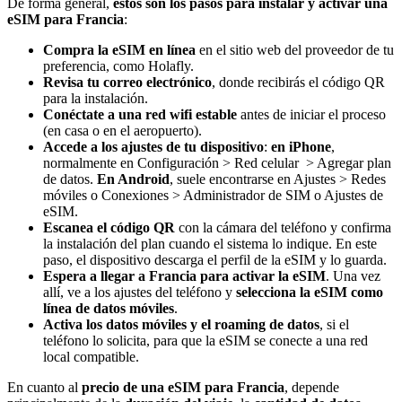
De forma general,
estos son los pasos para instalar y activar una
eSIM para Francia
:
Compra la eSIM en línea
en el sitio web del proveedor de tu
preferencia, como Holafly.
Revisa tu correo electrónico
, donde recibirás el código QR
para la instalación.
Conéctate a una red wifi estable
antes de iniciar el proceso
(en casa o en el aeropuerto).
Accede a los ajustes de tu dispositivo
:
en iPhone
,
normalmente en Configuración > Red celular > Agregar plan
de datos.
En Android
, suele encontrarse en Ajustes > Redes
móviles o Conexiones > Administrador de SIM o Ajustes de
eSIM.
Escanea el código QR
con la cámara del teléfono y confirma
la instalación del plan cuando el sistema lo indique. En este
paso, el dispositivo descarga el perfil de la eSIM y lo guarda.
Espera a llegar a Francia para activar la eSIM
. Una vez
allí, ve a los ajustes del teléfono y
selecciona la eSIM como
línea de datos móviles
.
Activa los datos móviles y el roaming de datos
, si el
teléfono lo solicita, para que la eSIM se conecte a una red
local compatible.
En cuanto al
precio de una eSIM para Francia
, depende