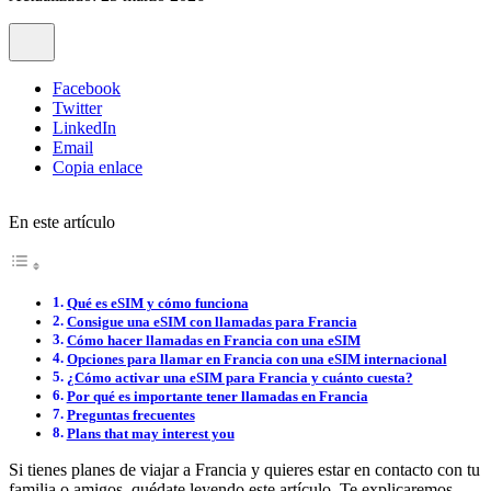
Facebook
Twitter
LinkedIn
Email
Copia enlace
En este artículo
Qué es eSIM y cómo funciona
Consigue una eSIM con llamadas para Francia
Cómo hacer llamadas en Francia con una eSIM
Opciones para llamar en Francia con una eSIM internacional
¿Cómo activar una eSIM para Francia y cuánto cuesta?
Por qué es importante tener llamadas en Francia
Preguntas frecuentes
Plans that may interest you
Si tienes planes de viajar a Francia y quieres estar en contacto con tu
familia o amigos, quédate leyendo este artículo. Te explicaremos