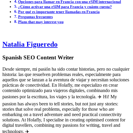
Opciones para llamar en Francia con una eSIM internacional
¿Cómo activar una eSIM para Francia y cuánto cuesta?
Por qué es importante tener llamadas en Francia
Preguntas frecuentes
Plans that may interest you
Natalia Figueredo
Spanish SEO Content Writer
Desde siempre, mi pasión ha sido contar historias, pero no cualquier
historia: las que resuelven problemas reales, especialmente para
aquellos que se lanzan a la aventura de viajar y necesitan soluciones
prácticas de conectividad. En Holafly, me especializo en crear
contenido optimizado para viajeros digitales, combinando mis
pasiones por la escritura, los viajes y la tecnología. ✈️ Hi! My
passion has always been to tell stories, but not just any stories:
stories that solve real problems, especially for those who are
embarking on a travel adventure and need practical connectivity
solutions. At Holafly, I specialise in creating optimised content for
digital travellers, combining my passions for writing, travel and
technology. ✈️