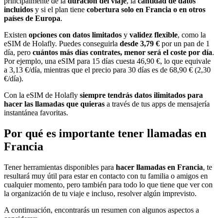
principalmente de la
duración del viaje
, la
cantidad de datos
incluidos
y si el plan tiene
cobertura solo en Francia o en otros
países de Europa
.
Existen
opciones con datos limitados
y
validez flexible
, como la
eSIM de Holafly. Puedes conseguirla
desde 3,79 €
por un pan de 1
día, pero
cuántos más días contrates, menor será el coste por día
.
Por ejemplo, una eSIM para 15 días cuesta 46,90 €, lo que equivale
a 3,13 €/día, mientras que el precio para 30 días es de 68,90 € (2,30
€/día).
Con la eSIM de Holafly
siempre tendrás datos ilimitados para
hacer las llamadas que quieras
a través de tus apps de mensajería
instantánea favoritas.
Por qué es importante tener llamadas en
Francia
Tener herramientas disponibles para
hacer llamadas en Francia
, te
resultará muy útil para estar en contacto con tu familia o amigos en
cualquier momento, pero también para todo lo que tiene que ver con
la organización de tu viaje e incluso, resolver algún imprevisto.
A continuación, encontrarás un resumen con algunos aspectos a