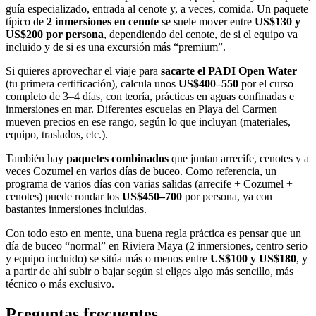
guía especializado, entrada al cenote y, a veces, comida. Un paquete
típico de
2 inmersiones en cenote
se suele mover entre
US$130 y
US$200 por persona
, dependiendo del cenote, de si el equipo va
incluido y de si es una excursión más “premium”.
Si quieres aprovechar el viaje para
sacarte el PADI Open Water
(tu primera certificación), calcula unos
US$400–550
por el curso
completo de 3–4 días, con teoría, prácticas en aguas confinadas e
inmersiones en mar. Diferentes escuelas en Playa del Carmen
mueven precios en ese rango, según lo que incluyan (materiales,
equipo, traslados, etc.).
También hay
paquetes combinados
que juntan arrecife, cenotes y a
veces Cozumel en varios días de buceo. Como referencia, un
programa de varios días con varias salidas (arrecife + Cozumel +
cenotes) puede rondar los
US$450–700
por persona, ya con
bastantes inmersiones incluidas.
Con todo esto en mente, una buena regla práctica es pensar que un
día de buceo “normal” en Riviera Maya (2 inmersiones, centro serio
y equipo incluido) se sitúa más o menos entre
US$100 y US$180
, y
a partir de ahí subir o bajar según si eliges algo más sencillo, más
técnico o más exclusivo.
Preguntas frecuentes