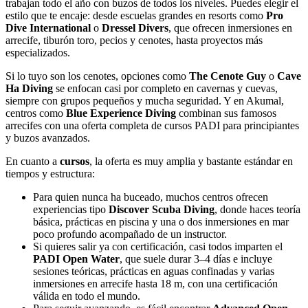
trabajan todo el año con buzos de todos los niveles. Puedes elegir el
estilo que te encaje: desde escuelas grandes en resorts como
Pro
Dive International
o
Dressel Divers
, que ofrecen inmersiones en
arrecife, tiburón toro, pecios y cenotes, hasta proyectos más
especializados.
Si lo tuyo son los cenotes, opciones como
The Cenote Guy
o
Cave
Ha Diving
se enfocan casi por completo en cavernas y cuevas,
siempre con grupos pequeños y mucha seguridad. Y en Akumal,
centros como
Blue Experience Diving
combinan sus famosos
arrecifes con una oferta completa de cursos PADI para principiantes
y buzos avanzados.
En cuanto a
cursos
, la oferta es muy amplia y bastante estándar en
tiempos y estructura:
Para quien nunca ha buceado, muchos centros ofrecen
experiencias tipo
Discover Scuba Diving
, donde haces teoría
básica, prácticas en piscina y una o dos inmersiones en mar
poco profundo acompañado de un instructor.
Si quieres salir ya con certificación, casi todos imparten el
PADI Open Water
, que suele durar 3–4 días e incluye
sesiones teóricas, prácticas en aguas confinadas y varias
inmersiones en arrecife hasta 18 m, con una certificación
válida en todo el mundo.