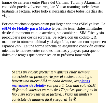
tramos de carretera entre Playa del Carmen, Tulum y Akumal la
conexión puede volverse irregular. Y usar roaming suele elevar
bastante la factura, sobre todo si necesitas datos todos los días del
viaje.
Por eso muchos viajeros optan por llegar con una eSIM ya lista. La
eSIM de Holafly para México
te permite tener
datos ilimitados
desde el momento en que aterrizas, sin cambiar tu SIM física y sin
preocuparte por costos sorpresa. Se activa con un código QR,
mantiene tu número habitual y, si algo falla, cuentan con soporte en
español 24/7. Es una forma sencilla de asegurarte conexión estable
mientras te mueves entre cenotes, marinas y playas, para que lo
único que tengas que pensar sea en tu próxima inmersión.
Si eres un viajero frecuente y quieres estar siempre
conectado sin preocuparte por el costoso roaming o
buscar una nueva SIM en cada destino, los
planes
mensuales de Holafly
son para ti. Con una sola eSIM,
disfruta de internet en más de 170 países por un precio
fijo y sin sorpresas en la factura. ¡Viaja sin límites y
conéctate de manera fácil y segura! 🚀🌍