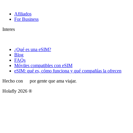
Afiliados
For Business
Interes
¿Qué es una eSIM?
Blog
FAQs
Móviles compatibles con eSIM
eSIM: qué es, cómo funciona y qué compañías la ofrecen
Hecho con
por gente que ama viajar.
Holafly 2026 ®