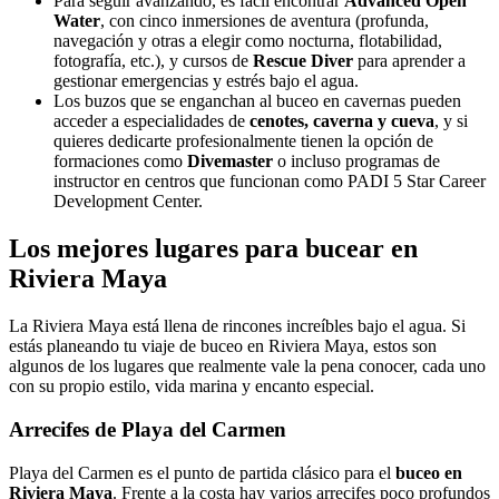
Para seguir avanzando, es fácil encontrar
Advanced Open
Water
, con cinco inmersiones de aventura (profunda,
navegación y otras a elegir como nocturna, flotabilidad,
fotografía, etc.), y cursos de
Rescue Diver
para aprender a
gestionar emergencias y estrés bajo el agua.
Los buzos que se enganchan al buceo en cavernas pueden
acceder a especialidades de
cenotes, caverna y cueva
, y si
quieres dedicarte profesionalmente tienen la opción de
formaciones como
Divemaster
o incluso programas de
instructor en centros que funcionan como PADI 5 Star Career
Development Center.
Los mejores lugares para bucear en
Riviera Maya
La Riviera Maya está llena de rincones increíbles bajo el agua. Si
estás planeando tu viaje de buceo en Riviera Maya, estos son
algunos de los lugares que realmente vale la pena conocer, cada uno
con su propio estilo, vida marina y encanto especial.
Arrecifes de Playa del Carmen
Playa del Carmen es el punto de partida clásico para el
buceo en
Riviera Maya
. Frente a la costa hay varios arrecifes poco profundos