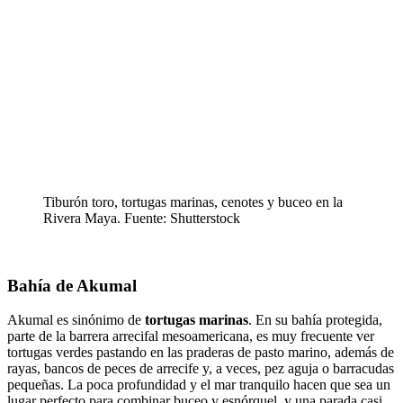
Tiburón toro, tortugas marinas, cenotes y buceo en la
Rivera Maya. Fuente: Shutterstock
Bahía de Akumal
Akumal es sinónimo de
tortugas marinas
. En su bahía protegida,
parte de la barrera arrecifal mesoamericana, es muy frecuente ver
tortugas verdes pastando en las praderas de pasto marino, además de
rayas, bancos de peces de arrecife y, a veces, pez aguja o barracudas
pequeñas. La poca profundidad y el mar tranquilo hacen que sea un
lugar perfecto para combinar buceo y esnórquel, y una parada casi