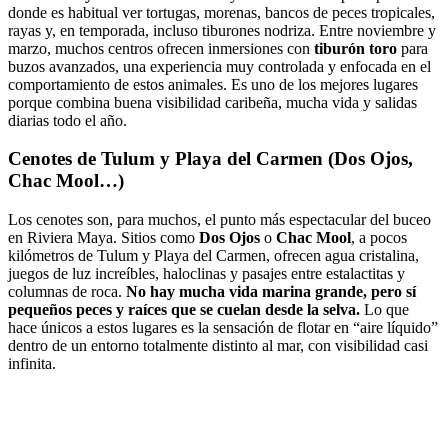
donde es habitual ver tortugas, morenas, bancos de peces tropicales,
rayas y, en temporada, incluso tiburones nodriza. Entre noviembre y
marzo, muchos centros ofrecen inmersiones con
tiburón toro
para
buzos avanzados, una experiencia muy controlada y enfocada en el
comportamiento de estos animales. Es uno de los mejores lugares
porque combina buena visibilidad caribeña, mucha vida y salidas
diarias todo el año.
Cenotes de Tulum y Playa del Carmen (Dos Ojos,
Chac Mool…)
Los cenotes son, para muchos, el punto más espectacular del buceo
en Riviera Maya. Sitios como
Dos Ojos
o
Chac Mool
, a pocos
kilómetros de Tulum y Playa del Carmen, ofrecen agua cristalina,
juegos de luz increíbles, haloclinas y pasajes entre estalactitas y
columnas de roca.
No hay mucha vida marina grande, pero sí
pequeños peces y raíces que se cuelan desde la selva.
Lo que
hace únicos a estos lugares es la sensación de flotar en “aire líquido”
dentro de un entorno totalmente distinto al mar, con visibilidad casi
infinita.