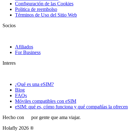
Configuración de las Cookies
Politica de reembolso
Términos de Uso del Sitio Web
Socios
Afiliados
For Business
Interes
¿Qué es una eSIM?
Blog
FAQs
Móviles compatibles con eSIM
eSIM: qué es, cómo funciona y qué compañías la ofrecen
Hecho con
por gente que ama viajar.
Holafly 2026 ®