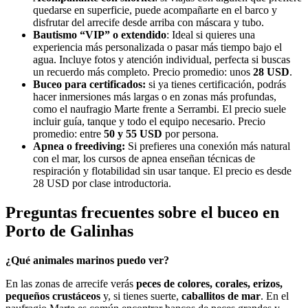
quedarse en superficie, puede acompañarte en el barco y
disfrutar del arrecife desde arriba con máscara y tubo.
Bautismo “VIP” o extendido
: Ideal si quieres una
experiencia más personalizada o pasar más tiempo bajo el
agua. Incluye fotos y atención individual, perfecta si buscas
un recuerdo más completo. Precio promedio: unos
28 USD
.
Buceo para certificados:
si ya tienes certificación, podrás
hacer inmersiones más largas o en zonas más profundas,
como el naufragio Marte frente a Serrambi. El precio suele
incluir guía, tanque y todo el equipo necesario. Precio
promedio: entre
50 y 55 USD
por persona.
Apnea o freediving:
Si prefieres una conexión más natural
con el mar, los cursos de apnea enseñan técnicas de
respiración y flotabilidad sin usar tanque. El precio es desde
28 USD por clase introductoria.
Preguntas frecuentes sobre el buceo en
Porto de Galinhas
¿Qué animales marinos puedo ver?
En las zonas de arrecife verás
peces de colores, corales, erizos,
pequeños crustáceos
y, si tienes suerte,
caballitos de mar
. En el