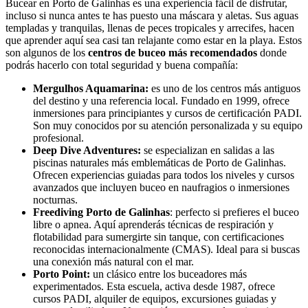
Bucear en Porto de Galinhas es una experiencia fácil de disfrutar,
incluso si nunca antes te has puesto una máscara y aletas. Sus aguas
templadas y tranquilas, llenas de peces tropicales y arrecifes, hacen
que aprender aquí sea casi tan relajante como estar en la playa. Estos
son algunos de los
centros de buceo más recomendados
donde
podrás hacerlo con total seguridad y buena compañía:
Mergulhos Aquamarina:
es uno de los centros más antiguos
del destino y una referencia local. Fundado en 1999, ofrece
inmersiones para principiantes y cursos de certificación PADI.
Son muy conocidos por su atención personalizada y su equipo
profesional.
Deep Dive Adventures:
se especializan en salidas a las
piscinas naturales más emblemáticas de Porto de Galinhas.
Ofrecen experiencias guiadas para todos los niveles y cursos
avanzados que incluyen buceo en naufragios o inmersiones
nocturnas.
Freediving Porto de Galinhas
: perfecto si prefieres el buceo
libre o apnea. Aquí aprenderás técnicas de respiración y
flotabilidad para sumergirte sin tanque, con certificaciones
reconocidas internacionalmente (CMAS). Ideal para si buscas
una conexión más natural con el mar.
Porto Point:
un clásico entre los buceadores más
experimentados. Esta escuela, activa desde 1987, ofrece
cursos PADI, alquiler de equipos, excursiones guiadas y