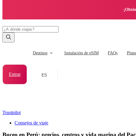
¡Obtén
Destinos
Instalación de eSIM
FAQs
Plan
Entrar
ES
Trustpilot
Consejos de viaje
Buceo en Perú: precios, centros y vida marina del Pac