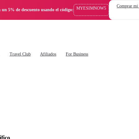
Comprar mi
MYESIMNOW5
 un 5% de descuento usando el código:
s
Travel Club
Afiliados
For Business
ífico